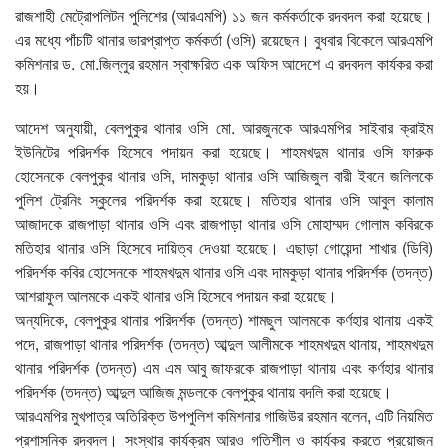
রাজশাহী মেট্রোপলিটন পুলিশের (আরএমপি) ১১ জন কর্মকর্তাকে রদবদল করা হয়েছে।
এর মধ্যে পাঁচটি থানার ভারপ্রাপ্ত কর্মকর্তা (ওসি) রয়েছেন। বুধবার বিকেলে আরএমপি
কমিশনার ড. মো.জিল্লুর রহমান স্বাক্ষরিত এক অফিস আদেশে এ রদবদল কার্যকর করা
হয়।
আদেশ অনুযায়ী, বেলপুকুর থানার ওসি মো. আরজুনকে আরএমপির সাইবার ক্রাইম
ইউনিটের পরিদর্শক হিসেবে পদায়ন করা হয়েছে। শাহমখদুম থানার ওসি ফারুক
হোসেনকে বেলপুকুর থানার ওসি, দামকুড়া থানার ওসি আজিজুল বারী ইবনে জলিলকে
পুলিশ ট্রেনিং স্কুলের পরিদর্শক করা হয়েছে। মতিহার থানার ওসি আবুল কালাম
আজাদকে রাজপাড়া থানার ওসি এবং রাজপাড়া থানার ওসি মোহাম্মদ গোলাম কবিরকে
মতিহার থানার ওসি হিসেবে দায়িত্ব দেওয়া হয়েছে। এছাড়া গোয়েন্দা শাখার (ডিবি)
পরিদর্শক কবির হোসেনকে শাহমখদুম থানার ওসি এবং দামকুড়া থানার পরিদর্শক (তদন্ত)
আশরাফুল আলমকে একই থানার ওসি হিসেবে পদায়ন করা হয়েছে।
অন্যদিকে, বেলপুকুর থানার পরিদর্শক (তদন্ত) শামছুল আলমকে কর্ণহার থানায় একই
পদে, রাজপাড়া থানার পরিদর্শক (তদন্ত) আব্দুল আলীমকে শাহমখদুম থানায়, শাহমখদুম
থানার পরিদর্শক (তদন্ত) এম এম আবু জাফরকে রাজপাড়া থানায় এবং কর্ণহার থানার
পরিদর্শক (তদন্ত) আব্দুল আজিজ মন্ডলকে বেলপুকুর থানায় বদলি করা হয়েছে।
আরএমপির মুখপাত্র অতিরিক্ত উপপুলিশ কমিশনার গাজিউর রহমান বলেন, এটি নিয়মিত
প্রশাসনিক রদবদল। সংস্থার কার্যক্রম আরও গতিশীল ও কার্যকর করতে প্রয়োজন