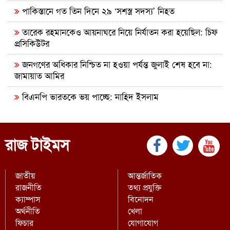
পাকিস্তানে গত তিন দিনে ২৯ ‘সশস্ত্র সদস্য’ নিহত
তারেক রহমানকেও আয়নাঘরে নিয়ে নির্যাতন করা হয়েছিল: চিফ
প্রসিকিউটর
জনগণের অধিকার নিশ্চিত না হওয়া পর্যন্ত জুলাই শেষ হবে না:
জামায়াত আমির
বিএনপি ভারতকে ভয় পাচ্ছে: নাহিদ ইসলাম
নাটোরে বাস-ভুটভুটির মুখোমুখি সংঘর্ষে নিহত ৩
গাইবান্ধায় যুবদলের ছুরিকাঘাতে আহত শিবির নেতার মৃত্যু
রাজ টাইমস
নাশকতার পরিকল্পনা করছেন পলাতক হাসিনা
জাতীয়
আন্তর্জাতিক
ভারতে যেভাবে দিন কাটাচ্ছেন পলাতক আ.লীগ নেতারা
রাজনীতি
তথ্য প্রযুক্তি
ক্যাম্পাস
বিনোদন
দৃশ্যমান অগ্রগতি নেই বিপ্লবীদের ওপর হামলা ও হত্যার বিচার
অর্থনীতি
খেলা
সরকার গণভোটের রায় নিয়ে বিশ্বাসঘাতকতা করেছে: নাহিদ
ফিচার
যোগাযোগ