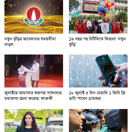
নতুন কুঁড়ির আবেদনের সময়সীমা
১৯ বছর পর বিটিভিতে ফিরলো ‘নতুন
বাড়ল
কুঁড়ি’
জুলাইয়ে আমাদের তরুণরা সাফল্যের
১৮ জুলাই ৫ দিন মেয়াদি ১ জিবি ফ্রি
মহাকাব্য রচনা করেছে: ফারুকী
ডাটা পাবেন গ্রাহকরা