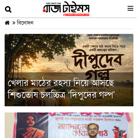
বিনোদন
খেলার মাঠের রহস্য নিয়ে আসছে
শিশুতোষ চলচ্চিত্র ‘দিপুদের গল্প’