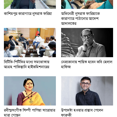
অভিনেত্রী নুসরাত ফারিয়াকে
কাশিমপুর কারাগারে নুসরাত ফরিয়া
কারাগারে পাঠানোর আদেশ
আদালতের
বিটিভি-পিটিভির মধ্যে সমঝোতায়
নেত্রকোনায় শায়িত হবেন কবি হেলাল
আগ্রহ পাকিস্তানি হাইকমিশনারের
হাফিজ
রবীন্দ্রসংগীত শিল্পী পাপিয়া সারোয়ার
উপদেষ্টা হওয়ার প্রস্তাব পেলেন
মারা গেছেন
ফারুকী