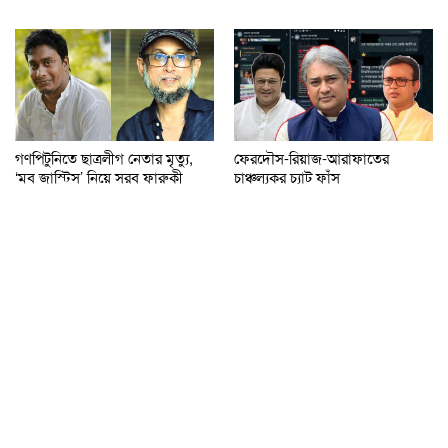
গণপিটুনিতে ছাত্রলীগ নেতার মৃত্যু,
ফেরদৌস-রিয়াজ-আরাফাতের
‘মব জাস্টিস’ নিয়ে সরব ফারুকী
চাঞ্চল্যকর চ্যাট ফাঁস