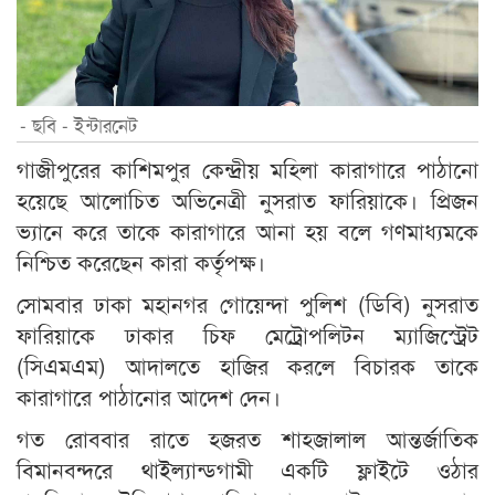
- ছবি - ইন্টারনেট
গাজীপুরের কাশিমপুর কেন্দ্রীয় মহিলা কারাগারে পাঠানো
হয়েছে আলোচিত অভিনেত্রী নুসরাত ফারিয়াকে। প্রিজন
ভ্যানে করে তাকে কারাগারে আনা হয় বলে গণমাধ্যমকে
নিশ্চিত করেছেন কারা কর্তৃপক্ষ।
সোমবার ঢাকা মহানগর গোয়েন্দা পুলিশ (ডিবি) নুসরাত
ফারিয়াকে ঢাকার চিফ মেট্রোপলিটন ম্যাজিস্ট্রেট
(সিএমএম) আদালতে হাজির করলে বিচারক তাকে
কারাগারে পাঠানোর আদেশ দেন।
গত রোববার রাতে হজরত শাহজালাল আন্তর্জাতিক
বিমানবন্দরে থাইল্যান্ডগামী একটি ফ্লাইটে ওঠার