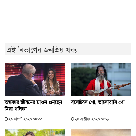
নাটোরে বাস-ভুটভুটির মুখোমুখি সংঘর্ষে নিহত ৩
এই বিভাগের জনপ্রিয় খবর
অন্ধকার জীবনের মাশুল গুনছেন
বলেছিলে গো, ভালোবাসি গো
মিয়া খলিফা
২৯ আগস্ট ২০২০ ০৪:৩৩
২৯ অক্টোবর ২০২০ ০৫:২৬