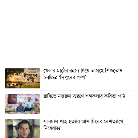
খেলার মাঠের রহস্য নিয়ে আসছে শিশুতোষ
চলচ্চিত্র ‘দিপুদের গল্প’
রাবিতে নজরুল স্মরণে শব্দকলার কবিতা পাঠ
সালমান শাহ হত্যার আসামিদের দেশত্যাগে
নিষেধাজ্ঞা