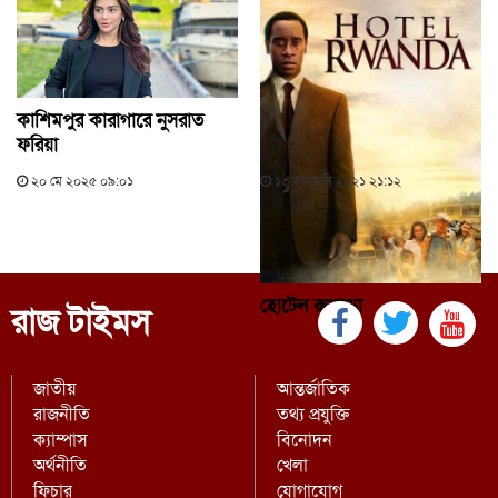
কাশিমপুর কারাগারে নুসরাত
ফরিয়া
২০ মে ২০২৫ ০৯:০১
১৩ জানুয়ারী ২০২১ ২১:১২
হোটেল রুয়ান্ডা
রাজ টাইমস
জাতীয়
আন্তর্জাতিক
রাজনীতি
তথ্য প্রযুক্তি
ক্যাম্পাস
বিনোদন
অর্থনীতি
খেলা
ফিচার
যোগাযোগ