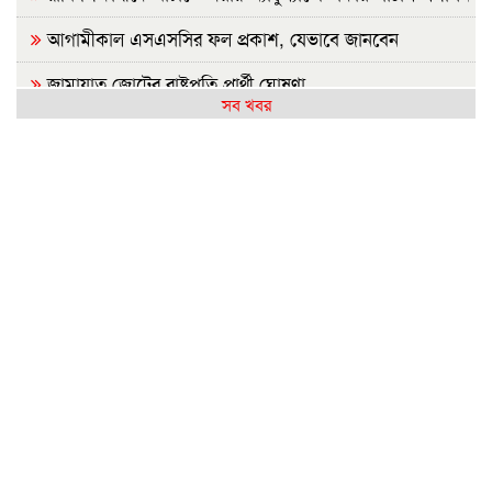
আগামীকাল এসএসসির ফল প্রকাশ, যেভাবে জানবেন
জামায়াত জোটের রাষ্ট্রপতি প্রার্থী ঘোষণা
সব খবর
রাজশাহীতে সবজির বাজারে স্বস্তি, আমিষপণ্যে অস্বস্থি
রাষ্ট্রপতি নির্বাচন: জামায়াতের প্রার্থী হিসেবে আলোচনায় যারা
ফ্যাসিবাদের বয়ান তৈরি করেছে সাংবাদিকদের একাংশ: ড.
মাসউদ
পাকিস্তানে গত তিন দিনে ২৯ ‘সশস্ত্র সদস্য’ নিহত
তারেক রহমানকেও আয়নাঘরে নিয়ে নির্যাতন করা হয়েছিল: চিফ
প্রসিকিউটর
জনগণের অধিকার নিশ্চিত না হওয়া পর্যন্ত জুলাই শেষ হবে না:
জামায়াত আমির
বিএনপি ভারতকে ভয় পাচ্ছে: নাহিদ ইসলাম