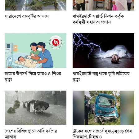
সারাদেশে বজ্রবৃষ্টির আভাস
ধামইরহাটে ওয়ার্ল্ড ভিশন কর্তৃক
কর্মমুখী সহায়তা প্রদান
হামের উপসর্গ নিয়ে আরও ৪ শিশুর
ধামইরহাটে ব্জ্রপাতে কৃষি শ্রমিকের
মৃত্যু
মৃত্যু
ট্রাকের সঙ্গে সংঘর্ষে দুমড়েমুচড়ে গেল
দেশের বিভিন্ন স্থানে ভারি বর্ষণের
পিকআপ, নিহত ৪
আভাস