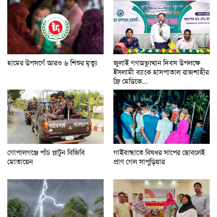
জুলাই গণঅভ্যুত্থান দিবস উপলক্ষে
হামের উপসর্গে আরও ৬ শিশুর মৃত্যু
ইসলামী ব্যাংক হাসপাতাল রাজশাহীর
ফ্রি মেডিকে...
গাইবান্ধাতে বিষধর সাপের ছোবলেই
গোপালগঞ্জে পাঁচ প্লাটুন বিজিবি
প্রাণ গেল সাপুড়িয়ার
মোতায়েন