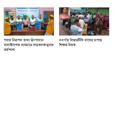
পবায় নিরাপদ খাদ্য উৎপাদনে
নওগাঁয় বিআরটিসি বাসের চাপায়
বালাইনাশক ব্যবহারে সচেতনতামুলক
শিক্ষক নিহত
কর্মশালা