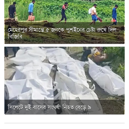
মেহেরপুর সীমান্তে ৫ জনকে পুশইনের চেষ্টা রুখে দিল
বিজিবি
সিলেটে দুই বাসের সংঘর্ষ: নিহত বেড়ে ৯