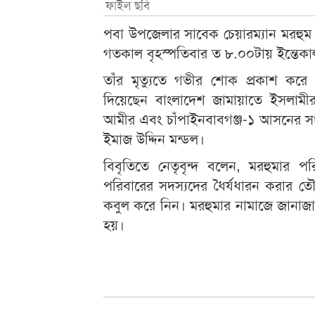
ফাইল ছবি
পবা উপজেলার সাবেক চেয়ারম্যান মরহুম 
গতকাল বৃহস্পতিবার ত ৮.০০টায় ইন্তেকাল 
তাঁর মৃত্যুতে গভীর শোক প্রকাশ কর
দিয়েছেন বাংলাদেশ জামায়াতে ইসলামীর 
আমীর এবং চাঁপাইনবাবগঞ্জ-১ আসনের সং
ইমাজ উদ্দিন মন্ডল।
বিবৃতিতে নেতৃবৃন্দ বলেন, মরহুমার প
পরিবারের সদস্যদের ধৈর্যধারন করার 
কবুল করে নিন। মরহুমার নামাজে জানাজা 
হয়।