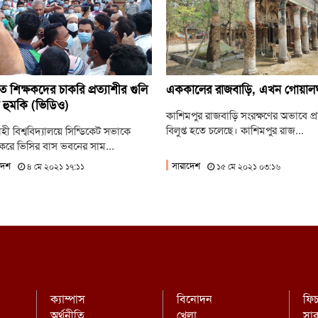
জু
‘ভিক
জু
ছাত
ে শিক্ষকদের চাকরি প্রত্যাশীর গুলি
এককালের রাজবাড়ি, এখন গোয়াল
 হুমকি (ভিডিও)
কাশিমপুর রাজবাড়ি সংরক্ষণের অভাবে প্র
বিলুপ্ত হতে চলেছে। কাশিমপুর রাজ...
হী বিশ্ববিদ্যালয়ে সিন্ডিকেট সভাকে
্র করে ভিসির বাস ভবনের সাম...
দেশ
সারাদেশ
৪ মে ২০২১ ১৭:১১
১৫ মে ২০২১ ০৩:১৬
ক্যাম্পাস
বিনোদন
ফি
অর্থনীতি
খেলা
সা