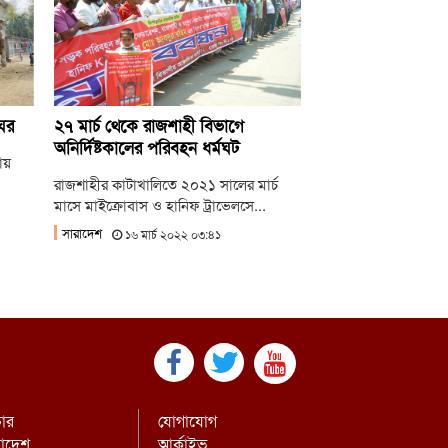
লাই গণঅভ্যুত্থানের দ্বিতীয় বর্ষপূর্তিতে রাকসুর
্টরি রান’ ম্যারাথন
লাই গণ-অভ্যুত্থানের দ্বিতীয় বার্ষিকীতে ইবি
্রদলের বৃক্ষরোপণ
ঘর
২৭ মার্চ থেকে রাজশাহী বিভাগে
অনির্দিষ্টকালের পরিবহন ধর্মঘট
ায়
রাজশাহীর কাটাখালিতে ২০২১ সালের মার্চ
মাসে মাইক্রোবাস ও হানিফ ট্রাভেলসে...
সারাদেশ
১৬ মার্চ ২০২২ ০৩:৪১
চার
যোগাযোগ
রাদেশ
আর্কাইভ