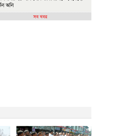
নেল অলি
সব খবর
াসিনাকে কেন এমন সুযোগ দিল ভারত, প্রশ্ন
এনপির
ষ্ট্রপতি নির্বাচন ২০ আগস্ট
াসিনাকে ফেরাতে তৎপর রাবির ৪২ শিক্ষকের
ুদ্ধে অনুসন্ধান কমিটি
জশাহীর মর্যাদা অক্ষুণ্ন রাখা হবে: ভূমিমন্ত্রী
ুলাই সনদ ও গণহত্যার বিচার নিশ্চিত করতে
ারকে বাধ্য করা হবে
ুলাই গণঅভ্যুত্থান দিবসে রাবিতে ১৪ হাজার
্ষার্থীর গণভোজ
আমাদের ভেতরের বিভেদ দেখেই ফ্যাসিবাদীরা
কি হাসছে'- রাবি উপাচার্য