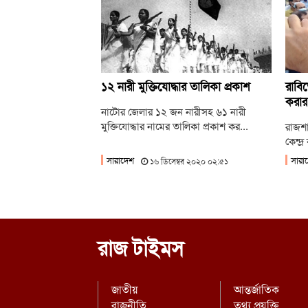
১২ নারী মুক্তিযোদ্ধার তালিকা প্রকাশ
রাবিত
করার
নাটোর জেলার ১২ জন নারীসহ ৬১ নারী
মুক্তিযোদ্ধার নামের তালিকা প্রকাশ কর...
রাজশা
কেন্দ
সারাদেশ
সারা
১৬ ডিসেম্বর ২০২০ ০২:৫১
রাজ টাইমস
জাতীয়
আন্তর্জাতিক
রাজনীতি
তথ্য প্রযুক্তি