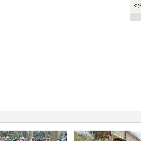
কর্
হ
বি
রা
হ
বির
রা
জ
সরক
জ
শিক
'
মুচ