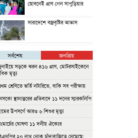
ছোবলেই প্রাণ গেল সাপুড়িয়ার
সারাদেশে বজ্রবৃষ্টির আভাস
সর্বশেষ
জনপ্রিয়
ুলাইয়ে সড়কে ঝরল ৪১৬ প্রাণ, মোটরসাইকেলে
াধিক মৃত্যু
রথম শ্রেণিতে ভর্তি লটারিতে, বাকি সব পরীক্ষায়
েসকো স্থানান্তরের প্রতিবাদে ১১ দলের স্মারকলিপি
ামের উপসর্গে আরও ৬ শিশুর মৃত্যু
ংমার্চের ঘোষণা ১১ দলীয় ঐক্যের
িএনপির ২০ লাখ লোক চাঁদাবাজিতে নেমেছে: