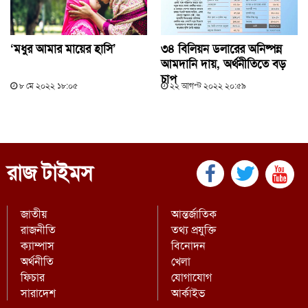
‘মধুর আমার মায়ের হাসি’
৩৪ বিলিয়ন ডলারের অনিষ্পন্ন
আমদানি দায়, অর্থনীতিতে বড়
চাপ
৮ মে ২০২২ ১৮:০৫
২২ আগস্ট ২০২২ ২০:৫৯
রাজ টাইমস
জাতীয়
আন্তর্জাতিক
রাজনীতি
তথ্য প্রযুক্তি
ক্যাম্পাস
বিনোদন
অর্থনীতি
খেলা
ফিচার
যোগাযোগ
সারাদেশ
আর্কাইভ