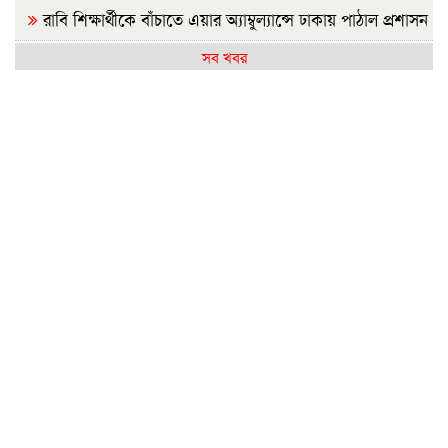
রাবি শিক্ষার্থীকে বাঁচাতে এয়ার অ্যাম্বুল্যান্সে ঢাকায় পাঠাল প্রশাসন
সব খবর
আগামীকাল এসএসসির ফল প্রকাশ, যেভাবে জানবেন
জামায়াত জোটের রাষ্ট্রপতি প্রার্থী ঘোষণা
রাজশাহীতে সবজির বাজারে স্বস্তি, আমিষপণ্যে অস্বস্থি
রাষ্ট্রপতি নির্বাচন: জামায়াতের প্রার্থী হিসেবে আলোচনায় যারা
ফ্যাসিবাদের বয়ান তৈরি করেছে সাংবাদিকদের একাংশ: ড.
মাসউদ
পাকিস্তানে গত তিন দিনে ২৯ ‘সশস্ত্র সদস্য’ নিহত
তারেক রহমানকেও আয়নাঘরে নিয়ে নির্যাতন করা হয়েছিল: চিফ
প্রসিকিউটর
জনগণের অধিকার নিশ্চিত না হওয়া পর্যন্ত জুলাই শেষ হবে না:
জামায়াত আমির