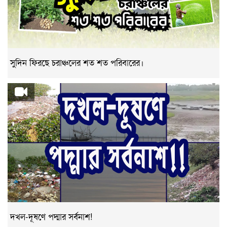
সুদিন ফিরছে চরাঞ্চলের শত শত পরিবারের।
দখল-দূষণে পদ্মার সর্বনাশ!