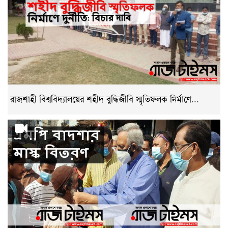
রাজশাহী বিশ্ববিদ্যালয়ের শহীদ বুদ্ধিজীবি স্মৃতিফলক নির্মাণে...