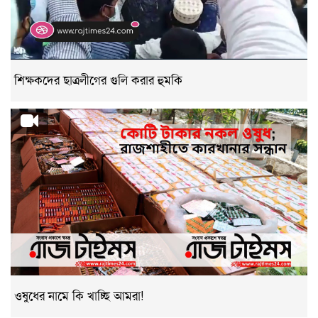
শিক্ষকদের ছাত্রলীগের গুলি করার হুমকি
ওষুধের নামে কি খাচ্ছি আমরা!