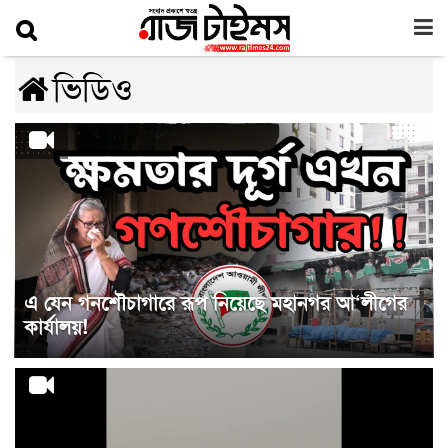
ভিডিও
এ যেন গনশৌচাগারে রূপ নিয়েছে মহানগর আ‘লীগের
কার্যালয়!