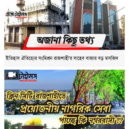
ইতিহাস ঐতিহ্যের সংমিশ্রন রাজশাহী'র সাহেব বাজার বড় মসজিদ