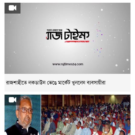
রাজশাহীতে লকডাউন ভেঙে মার্কেট খুললেন ব্যবসায়ীরা