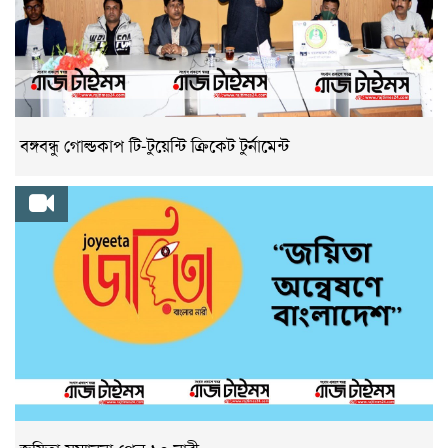
বঙ্গবন্ধু গোল্ডকাপ টি-টুয়েন্টি ক্রিকেট টুর্নামেন্ট