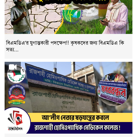
বিএমডিএ'র যুগান্তকারী পদক্ষেপ!! কৃষকদের জন্য বিএমডিএ কি
সত্য...