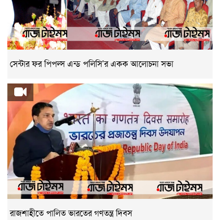
সেন্টার ফর পিপল্স এন্ড পলিসি’র একক আলোচনা সভা
রাজশাহীতে পালিত ভারতের গণতন্ত্র দিবস