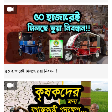
৫০ হাজারেই মিলছে ভুয়া নিবন্ধন !