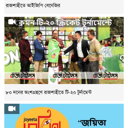
রাজশাহীতে আইজিপি বেনেজির
৮০ দলের অংশগ্রহণে রাজশাহীতে টি-২০ টুর্নামেন্ট