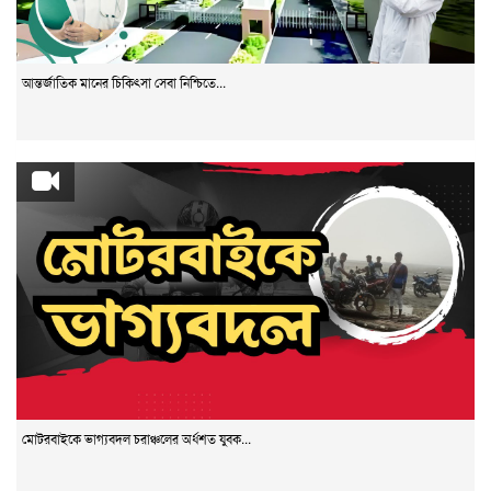
আন্তর্জাতিক মানের চিকিৎসা সেবা নিশ্চিতে...
মোটরবাইকে ভাগ্যবদল চরাঞ্চলের অর্ধশত যুবক...