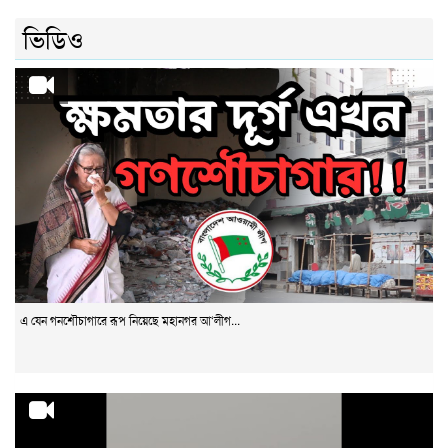
ভিডিও
এ যেন গনশৌচাগারে রূপ নিয়েছে মহানগর আ‘লীগ...