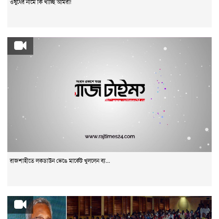
ওষুধের নামে কি খাচ্ছি আমরা!
রাজশাহীতে লকডাউন ভেঙে মার্কেট খুললেন ব্য...