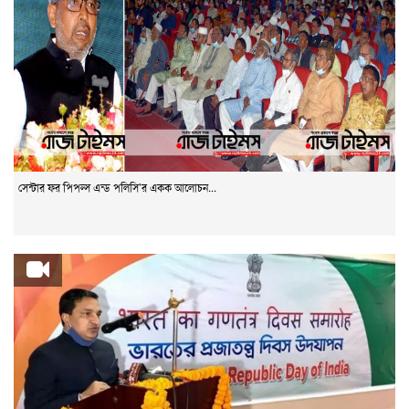
সেন্টার ফর পিপল্স এন্ড পলিসি’র একক আলোচন...