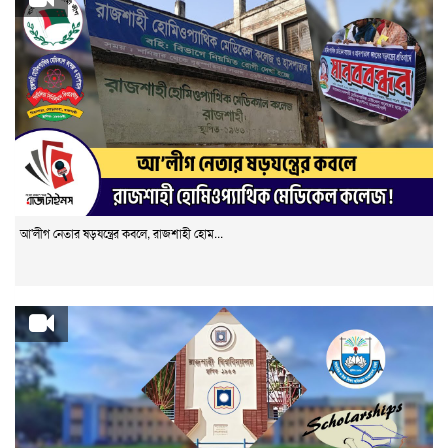
আ'লীগ নেতার ষড়যন্ত্রের কবলে, রাজশাহী হোম...