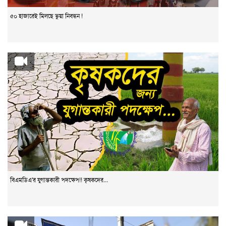
৫০ হাজারেই মিলছে ভুয়া নিবন্ধন !
বিএমডিএ'র যুগান্তকারী পদক্ষেপ!! কৃষকদের...