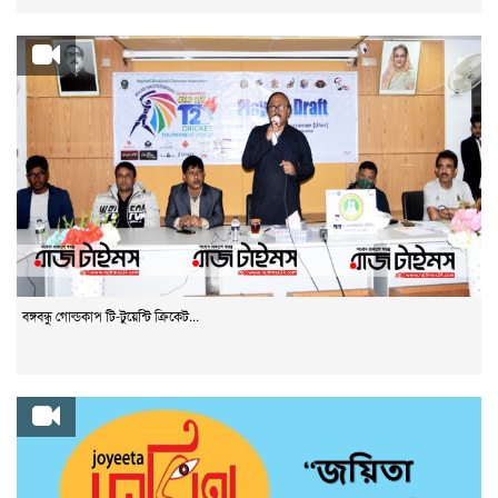
বঙ্গবন্ধু গোল্ডকাপ টি-টুয়েন্টি ক্রিকেট...