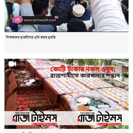
শিক্ষকদের ছাত্রলীগের গুলি করার হুমকি