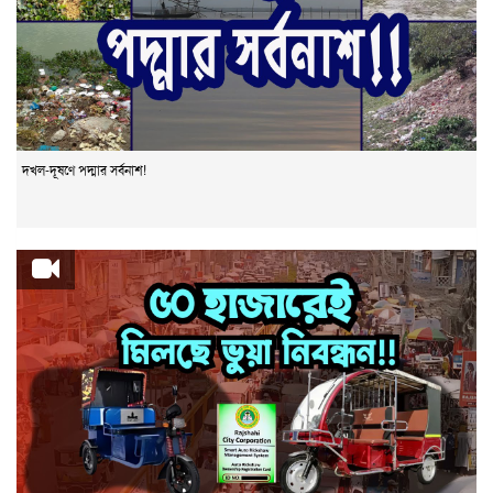
দখল-দূষণে পদ্মার সর্বনাশ!