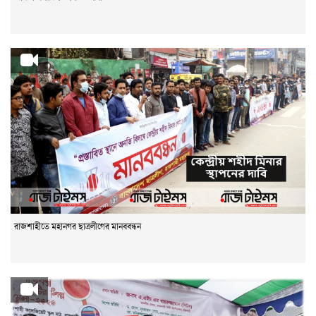
রাজশাহীতে মহানগর ছাত্রলীগের মানববন্ধন