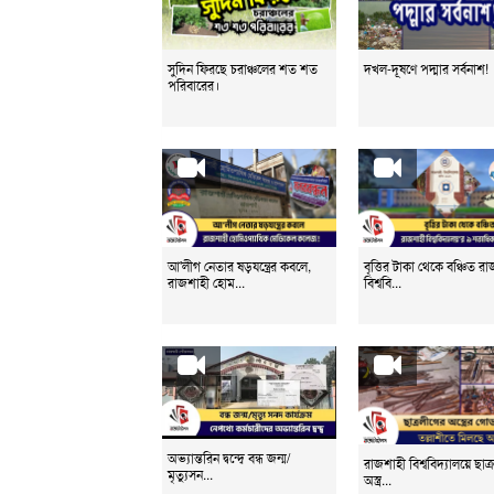
সুদিন ফিরছে চরাঞ্চলের শত শত
দখল-দূষণে পদ্মার সর্বনাশ!
পরিবারের।
আ'লীগ নেতার ষড়যন্ত্রের কবলে,
বৃত্তির টাকা থেকে বঞ্চিত র
রাজশাহী হোম...
বিশ্ববি...
অভ্যান্তরিন দ্বন্দ্বে বন্ধ জন্ম/
রাজশাহী বিশ্ববিদ্যালয়ে ছাত
মৃত্যুসন...
অস্ত্র...