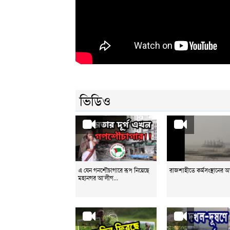
ভিডিও
এ যেন গনশৌচাগারে রূপ নিয়েছে
রাজশাহীতে কর্মসংস্থানের 
মহানগর আ‘লীগ...