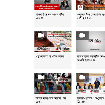
রাজশাহীতে কর্মসংস্থান সৃষ্টির
এবারের ঈদে কোরবানির পশ
চ্যালেঞ্জ
বেশী হবার আ...
ওষুধের নামে কি খাচ্ছি আমরা!
রাজশাহীতে লকডাউন ভেঙ
মার্কেট খুললেন ব্য...
ভিক্ষার নামে যৌন হয়রানি : বৃদ্ধ
বঙ্গবন্ধু গোল্ডকাপ টি-টুয়েন্টি
গ্রেপ্ত...
ক্রিকেট...