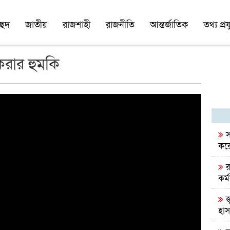
চ্ছদ
জাতীয়
রাজশাহী
রাজনীতি
আন্তর্জাতিক
তথ্য প্রযু
 করার হুমকি
স
করে
র
কর্ম
জ
হা