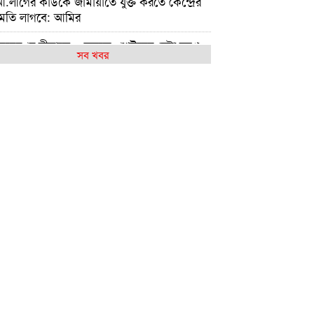
.লীগের কাউকে জামায়াতে যুক্ত করতে কেন্দ্রের
ুমতি লাগবে: আমির
েহেরপুর সীমান্তে ৫ জনকে পুশইনের চেষ্টা রুখে
সব খবর
 বিজিবি
ন্যায় ক্ষতিগ্রস্ত ১০০ পরিবারকে নতুন ঘর দেবেন
নমন্ত্রী
িলেটে দুই বাসের সংঘর্ষ: নিহত বেড়ে ৯
বির হলে এক ছাত্রীর বিরুদ্ধে অন্য মেয়েদের
ন ছবি বয়ফ্রেন্ডকে শেয়ারের অভিযোগ
ষ্ট্রপতি নির্বাচন: বিএনপি প্রার্থী চূড়ান্ত করেনি,
মায়াতের বৈঠক কাল
ুলাইয়ে সড়কে ঝরল ৪১৬ প্রাণ, মোটরসাইকেলে
াধিক মৃত্যু
রথম শ্রেণিতে ভর্তি লটারিতে, বাকি সব পরীক্ষায়