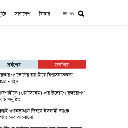
ক্তি
সারাদেশ
ফিচার
সব
সর্বশেষ
জনপ্রিয়
রকার গণভোটের রায় নিয়ে বিশ্বাসঘাতকতা
ছে: নাহিদ
াজশাহীতে (ওয়াটসফেম)-এর উদ্যোগে বৃক্ষরোপণ
সূচি অনুষ্ঠিত
ুলাই গণঅভ্যুত্থান দিবসে ইসলামী ব্যাংক
সপাতালের আলোচনা