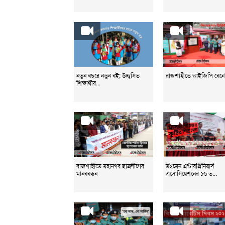
নতুন বছরে নতুন বই; উচ্ছ্বসিত
রাজশাহীতে আইজিপি বেন
শিক্ষার্থীর...
রাজশাহীতে মহানগর ছাত্রলীগের
উইমেন এন্টারপ্রিনিয়ার্স
মানববন্ধন
এসোসিয়েশনের ১৬ ত...