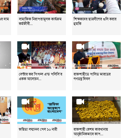
ুর দাম
সামাজিক নিরাপত্তামূলক কার্যক্রম
শিক্ষকদের ছাত্রলীগের গুলি করার
কর্মজীবী...
হুমকি
ে
সেন্টার ফর পিপল্স এন্ড পলিসি’র
রাজশাহীতে পালিত ভারতের
একক আলোচন...
গণতন্ত্র দিবস
জয়িতা সম্মাননা পেল ১০ নারী
রাজশাহী রেশম কারখানায়
আনুষ্ঠানিকভাবে কাপ...