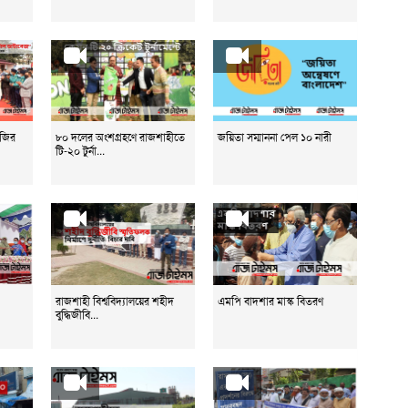
েজির
৮০ দলের অংশগ্রহণে রাজশাহীতে
জয়িতা সম্মাননা পেল ১০ নারী
টি-২০ টুর্না...
রাজশাহী বিশ্ববিদ্যালয়ের শহীদ
এমপি বাদশার মাস্ক বিতরণ
বুদ্ধিজীবি...