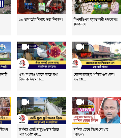
ন
হ
৫০ হাজারেই মিলছে ভুয়া নিবন্ধন !
বিএমডিএ'র যুগান্তকারী পদক্ষেপ!!
কৃষকদের...
ল
ব
কর্
াজশাহী
ঔষধ সংকটে থমকে আছে মশা
বেহাল অবস্থায় পশ্চিমাঞ্চল রেল !
নিধন কার্যক্রম! ড...
বন্ধ ৫৪...
্রলীগের
অর্ধশত কোটির ফুটওভার ব্রিজে
রাসিক মেয়র লিটন কোথায়
আগ্রহ নেই পথ...
আছেন?