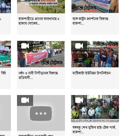
০
রাজশাহীতে প্রাণের কারখানায় ৫
ব্যঙ্গ কার্টুন প্রদর্শনের বিরুদ্ধে
হাজার লোকের...
রাজশা...
ী বিট
ধর্ষণ ও নারী নিপীড়নের বিরুদ্ধে
মাটিকাটা ইউনিয়ন উপনির্বাচন
প্রতিবাদী...
বঙ্গবন্ধু শেখ মুজিব হাই-টেক পার্ক,
রাজশা...
য়াল
রাজশাহীতে প্রধানমন্ত্রী শেখ