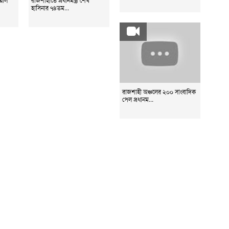
হাসিনার ৭৪তম...
রাজশাহী অঞ্চলের ২০০ সাংবাদিক
পেল প্রধানম...