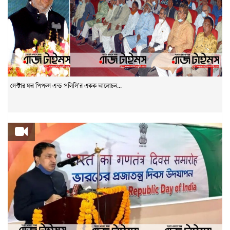
সেন্টার ফর পিপল্স এন্ড পলিসি’র একক আলোচন...