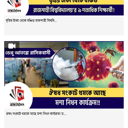
বৃত্তির টাকা থেকে বঞ্চিত রাজশাহী বিশ্ববি...
ঔষধ সংকটে থমকে আছে মশা নিধন কার্যক্রম! ড...