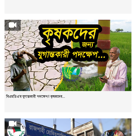
বিএমডিএ'র যুগান্তকারী পদক্ষেপ!! কৃষকদের...