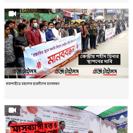
রাজশাহীতে মহানগর ছাত্রলীগের মানববন্ধন