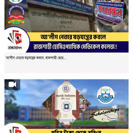
আ'লীগ নেতার ষড়যন্ত্রের কবলে, রাজশাহী হোম...