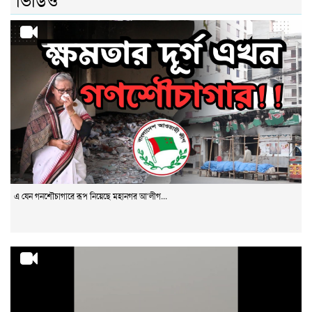
এ যেন গনশৌচাগারে রূপ নিয়েছে মহানগর আ‘লীগ...