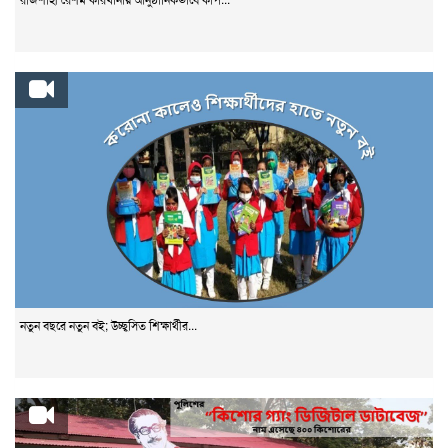
নতুন বছরে নতুন বই; উচ্ছ্বসিত শিক্ষার্থীর...