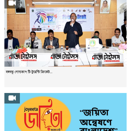
বঙ্গবন্ধু গোল্ডকাপ টি-টুয়েন্টি ক্রিকেট...