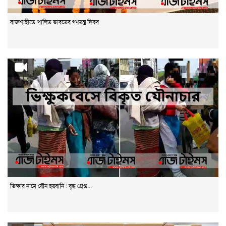
রাজশাহীতে পালিত ভারতের গণতন্ত্র দিবস
ভিক্ষার নামে যৌন হয়রানি : বৃদ্ধ গ্রেপ্ত...