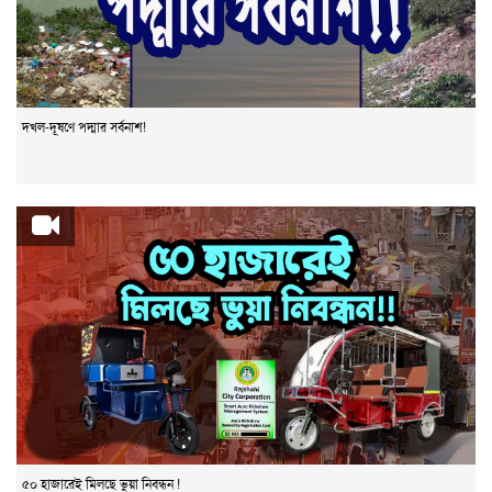
দখল-দূষণে পদ্মার সর্বনাশ!
৫০ হাজারেই মিলছে ভুয়া নিবন্ধন !