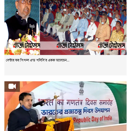
সেন্টার ফর পিপল্স এন্ড পলিসি’র একক আলোচন...