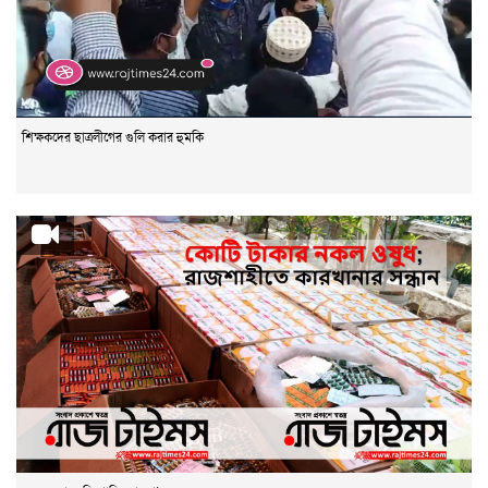
শিক্ষকদের ছাত্রলীগের গুলি করার হুমকি