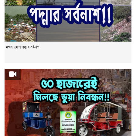
দখল-দূষণে পদ্মার সর্বনাশ!