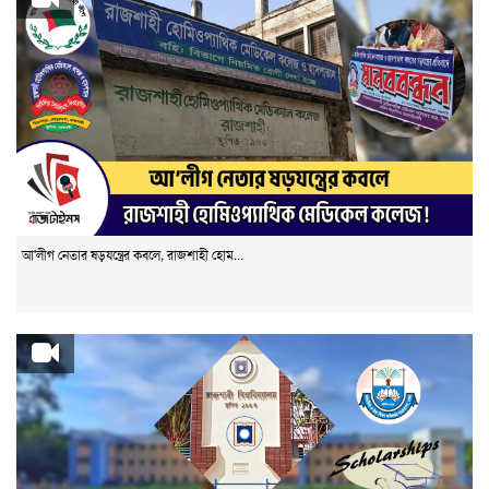
আ'লীগ নেতার ষড়যন্ত্রের কবলে, রাজশাহী হোম...