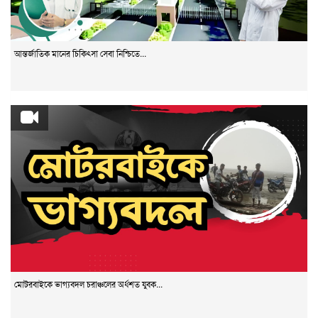
আন্তর্জাতিক মানের চিকিৎসা সেবা নিশ্চিতে...
মোটরবাইকে ভাগ্যবদল চরাঞ্চলের অর্ধশত যুবক...