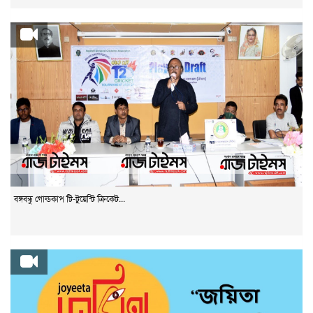
বঙ্গবন্ধু গোল্ডকাপ টি-টুয়েন্টি ক্রিকেট...