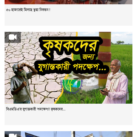
৫০ হাজারেই মিলছে ভুয়া নিবন্ধন !
বিএমডিএ'র যুগান্তকারী পদক্ষেপ!! কৃষকদের...