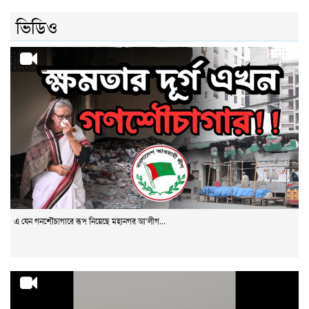
ভিডিও
এ যেন গনশৌচাগারে রূপ নিয়েছে মহানগর আ‘লীগ...