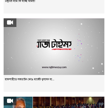
ওষুধের নামে কি খাচ্ছি আমরা!
রাজশাহীতে লকডাউন ভেঙে মার্কেট খুললেন ব্য...