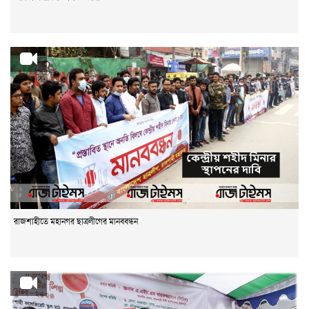
রাজশাহীতে মহানগর ছাত্রলীগের মানববন্ধন