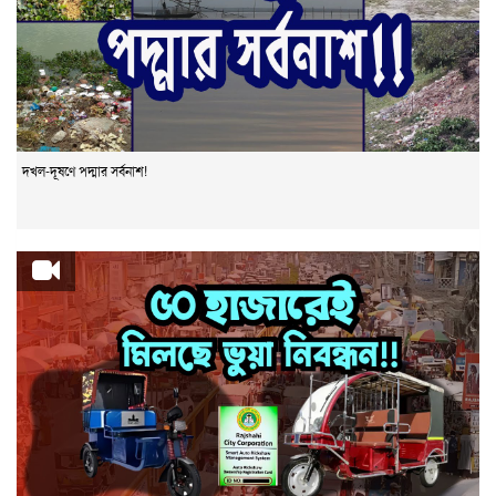
দখল-দূষণে পদ্মার সর্বনাশ!