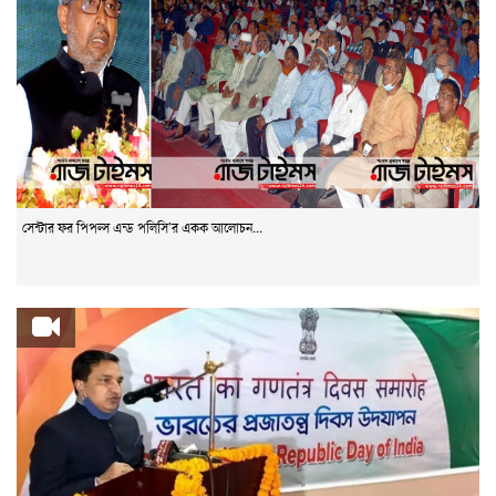
সেন্টার ফর পিপল্স এন্ড পলিসি’র একক আলোচন...