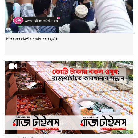
শিক্ষকদের ছাত্রলীগের গুলি করার হুমকি