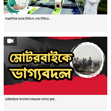
আন্তর্জাতিক মানের চিকিৎসা সেবা নিশ্চিতে...
মোটরবাইকে ভাগ্যবদল চরাঞ্চলের অর্ধশত যুবক...