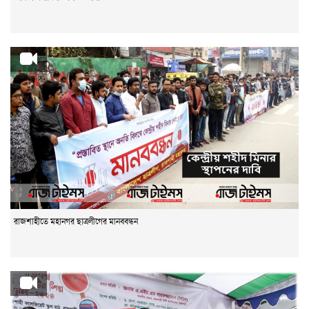
রাজশাহীতে মহানগর ছাত্রলীগের মানববন্ধন