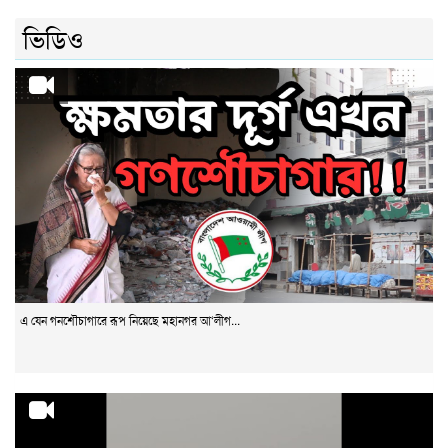
ভিডিও
এ যেন গনশৌচাগারে রূপ নিয়েছে মহানগর আ‘লীগ...