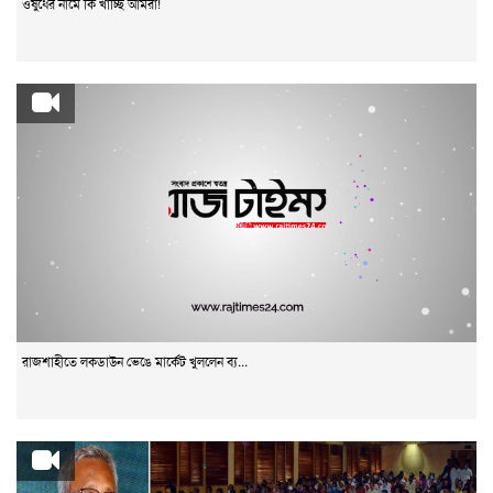
ওষুধের নামে কি খাচ্ছি আমরা!
রাজশাহীতে লকডাউন ভেঙে মার্কেট খুললেন ব্য...