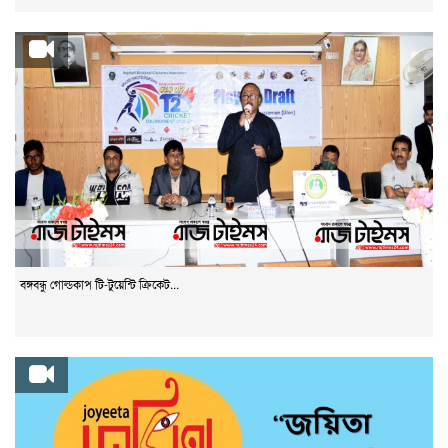
বঙ্গবন্ধু গোল্ডকাপ টি-টুয়েন্টি ক্রিকেট...