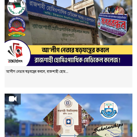
আ'লীগ নেতার ষড়যন্ত্রের কবলে, রাজশাহী হোম...