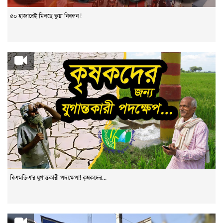
৫০ হাজারেই মিলছে ভুয়া নিবন্ধন !
বিএমডিএ'র যুগান্তকারী পদক্ষেপ!! কৃষকদের...