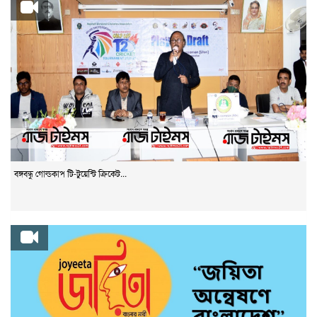
বঙ্গবন্ধু গোল্ডকাপ টি-টুয়েন্টি ক্রিকেট...