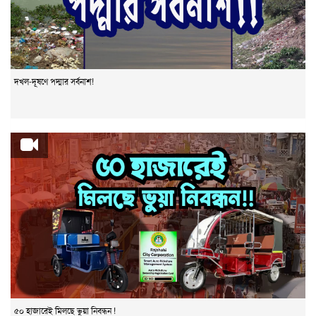
দখল-দূষণে পদ্মার সর্বনাশ!
৫০ হাজারেই মিলছে ভুয়া নিবন্ধন !