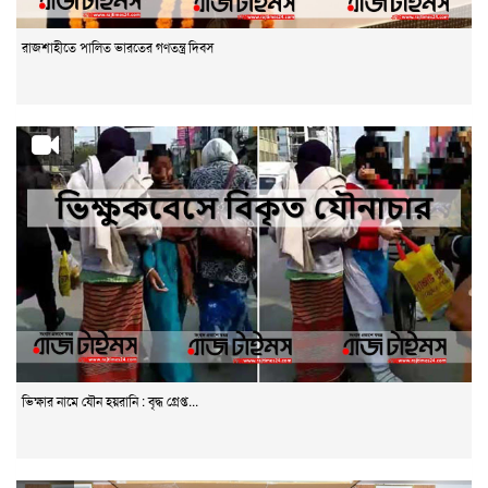
রাজশাহীতে পালিত ভারতের গণতন্ত্র দিবস
ভিক্ষার নামে যৌন হয়রানি : বৃদ্ধ গ্রেপ্ত...