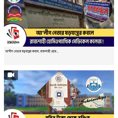
আ'লীগ নেতার ষড়যন্ত্রের কবলে, রাজশাহী হোম...