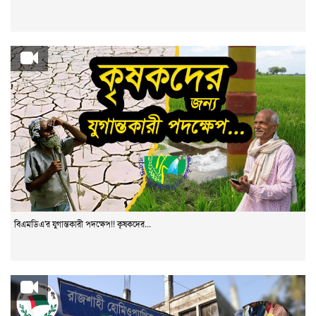
বিএমডিএ'র যুগান্তকারী পদক্ষেপ!! কৃষকদের...