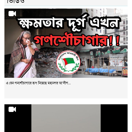
এ যেন গনশৌচাগারে রূপ নিয়েছে মহানগর আ‘লীগ...