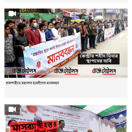
রাজশাহীতে মহানগর ছাত্রলীগের মানববন্ধন