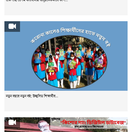
নতুন বছরে নতুন বই; উচ্ছ্বসিত শিক্ষার্থীর...