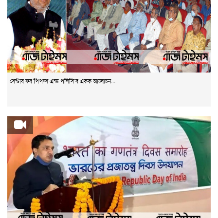
সেন্টার ফর পিপল্স এন্ড পলিসি’র একক আলোচন...