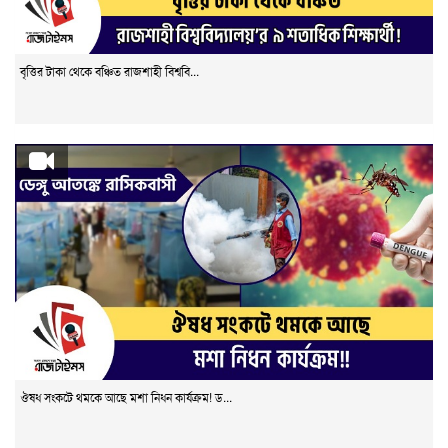
বৃত্তির টাকা থেকে বঞ্চিত রাজশাহী বিশ্ববি...
ঔষধ সংকটে থমকে আছে মশা নিধন কার্যক্রম! ড...