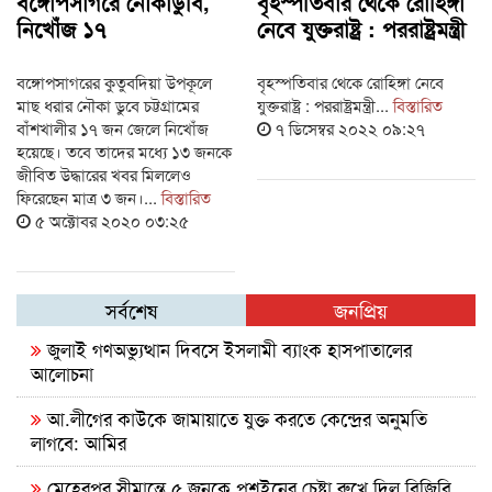
বঙ্গোপসাগরে নৌকাডুবি,
বৃহস্পতিবার থেকে রোহিঙ্গা
নিখোঁজ ১৭
নেবে যুক্তরাষ্ট্র : পররাষ্ট্রমন্ত্রী
বঙ্গোপসাগরের কুতুবদিয়া উপকূলে
বৃহস্পতিবার থেকে রোহিঙ্গা নেবে
মাছ ধরার নৌকা ডুবে চট্টগ্রামের
যুক্তরাষ্ট্র : পররাষ্ট্রমন্ত্রী...
বিস্তারিত
বাঁশখালীর ১৭ জন জেলে নিখোঁজ
৭ ডিসেম্বর ২০২২ ০৯:২৭
হয়েছে। তবে তাদের মধ্যে ১৩ জনকে
জীবিত উদ্ধারের খবর মিললেও
ফিরেছেন মাত্র ৩ জন।...
বিস্তারিত
৫ অক্টোবর ২০২০ ০৩:২৫
সর্বশেষ
জনপ্রিয়
জুলাই গণঅভ্যুত্থান দিবসে ইসলামী ব্যাংক হাসপাতালের
আলোচনা
আ.লীগের কাউকে জামায়াতে যুক্ত করতে কেন্দ্রের অনুমতি
লাগবে: আমির
মেহেরপুর সীমান্তে ৫ জনকে পুশইনের চেষ্টা রুখে দিল বিজিবি