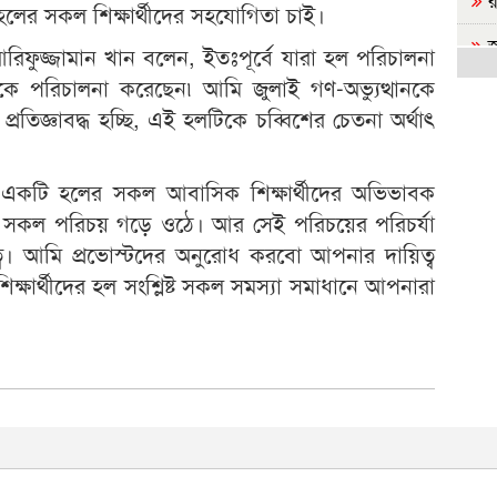
লের সকল শিক্ষার্থীদের সহযোগিতা চাই।
জ
িফুজ্জামান খান বলেন, ইতঃপূর্বে যারা হল পরিচালনা
সরক
কে পরিচালনা করেছেন৷ আমি জুলাই গণ-অভ্যুত্থানকে
জ
তিজ্ঞাবদ্ধ হচ্ছি, এই হলটিকে চব্বিশের চেতনা অর্থাৎ
শিক
'
েন, একটি হলের সকল আবাসিক শিক্ষার্থীদের অভিভাবক
মুচ
দের সকল পরিচয় গড়ে ওঠে। আর সেই পরিচয়ের পরিচর্যা
্ব। আমি প্রভোস্টদের অনুরোধ করবো আপনার দায়িত্ব
জু
‘ভিক
ক্ষার্থীদের হল সংশ্লিষ্ট সকল সমস্যা সমাধানে আপনারা
জু
ছাত
জ
হাস
ব
কয