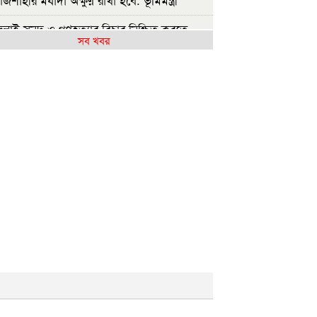
ুলাই সনদ ও গণহত্যার বিচার নিশ্চিত করতে
সব খবর
ারকে বাধ্য করা হবে
ুলাই গণঅভ্যুত্থান দিবসে রাবিতে ১৪ হাজার
্ষার্থীর গণভোজ
আমাদের ভেতরের বিভেদ দেখেই ফ্যাসিবাদীরা
কি হাসছে'- রাবি উপাচার্য
লাই গণঅভ্যুত্থানের দ্বিতীয় বর্ষপূর্তিতে রাকসুর
্টরি রান’ ম্যারাথন
লাই গণ-অভ্যুত্থানের দ্বিতীয় বার্ষিকীতে ইবি
্রদলের বৃক্ষরোপণ
ুলাই গণঅভ্যুত্থান দিবস উপলক্ষে ইসলামী ব্যাংক
পাতাল রাজশাহীর ফ্রি মেডিকেল ক্যাম্প
বিতে ‘অদম্য জুলাই’ ঘিরে সংঘর্ষ, আহত
়েকজন