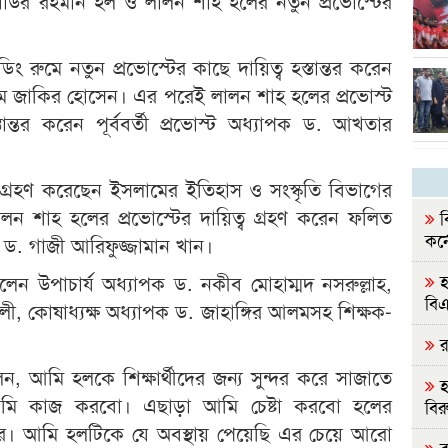
িয়াউর রহমান হল ও লালন শাহ হলের নতুন প্রভোস্টের
ং রুমে নতুন প্রভোস্টের কাছে দায়িত্ব হস্তান্তর করেন
বিএম জাকির হোসেন। এর পরেই লালন শাহ হলের প্রভোস্ট
্তান্তর করেন পূর্ববর্তী প্রভোস্ট অধ্যাপক ড. আখতার
 গ্রহণ করেছেন ইসলামের ইতিহাস ও সংস্কৃতি বিভাগের
লন শাহ হলের প্রভোস্টের দায়িত্ব গ্রহণ করেন ফলিত
ব
কর্
ড. গাজী আরিফুজ্জামান খান।
হ
েন উপাচার্য অধ্যাপক ড. নকীব মোহাম্মদ নসরুল্লাহ,
বি
, কোষাধ্যক্ষ অধ্যাপক ড. জাহাঙ্গির আলমসহ শিক্ষক-
রা
, আমি হলকে শিক্ষার্থীদের জন্য সুন্দর করে সাজাতে
হ
আমি কাজ করবো। এছাড়া আমি চেষ্টা করবো হলের
বির
রার। আমি হলটিকে যে অবস্থায় পেয়েছি এর চেয়ে আরো
রা