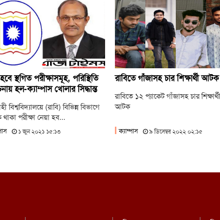
জ
র‍্
র
জ
হবে স্থগিত পরীক্ষাসমূহ, পরিস্থিতি
রাবিতে গাঁজাসহ চার শিক্ষার্থী আটক
মুখো
নায় হল-ক্যাম্পাস খোলার সিদ্ধান্ত
রাবিতে ১২ প্যাকেট গাঁজাসহ চার শিক্ষার্থ
আটক
ী বিশ্ববিদ্যালয়ে (রাবি) বিভিন্ন বিভাগে
থাকা পরীক্ষা নেয়া হব...
্পাস
ক্যাম্পাস
১ জুন ২০২১ ১৫:১৩
৯ ডিসেম্বর ২০২২ ০২:১৫