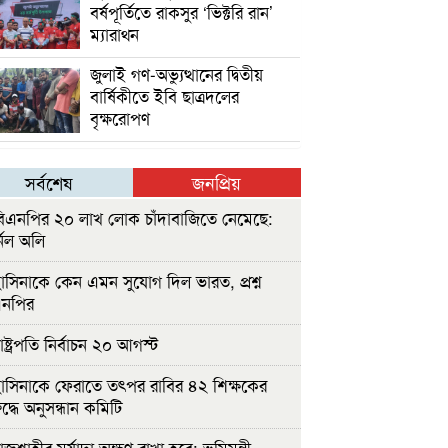
বর্ষপূর্তিতে রাকসুর ‘ভিক্টরি রান’
ম্যারাথন
জুলাই গণ-অভ্যুত্থানের দ্বিতীয়
বার্ষিকীতে ইবি ছাত্রদলের
বৃক্ষরোপণ
সর্বশেষ
জনপ্রিয়
িএনপির ২০ লাখ লোক চাঁদাবাজিতে নেমেছে:
নেল অলি
াসিনাকে কেন এমন সুযোগ দিল ভারত, প্রশ্ন
এনপির
ষ্ট্রপতি নির্বাচন ২০ আগস্ট
াসিনাকে ফেরাতে তৎপর রাবির ৪২ শিক্ষকের
ুদ্ধে অনুসন্ধান কমিটি
জশাহীর মর্যাদা অক্ষুণ্ন রাখা হবে: ভূমিমন্ত্রী