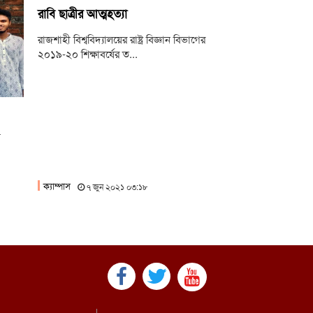
রাবি ছাত্রীর আত্মহত্যা
ুলাই গণঅভ্যুত্থানের ২য় বার্ষিকী উপলক্ষে ইবিতে
যালি ও আলোচনাসভা
রাজশাহী বিশ্ববিদ্যালয়ের রাষ্ট্র বিজ্ঞান বিভাগের
২০১৯-২০ শিক্ষাবর্ষের ত...
ণক্ষেত্রে পরিণত রাজশাহী ॥ শতাধিক আহত
ুলাই স্মৃতি জাদুঘর উন্মোচন করবে ফ্যাসিবাদের
শ: প্রধানমন্ত্রী
ী
ক্যাম্পাস
৭ জুন ২০২১ ০৩:১৮