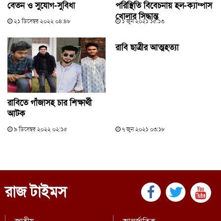
বেতন ও সুযোগ-সুবিধা
পরিস্থিতি বিবেচনায় হল-ক্যাম্পাস
খোলার সিদ্ধান্ত
২১ ডিসেম্বর ২০২২ ০৪:৪৮
১ জুন ২০২১ ১৫:১৩
রাবি ছাত্রীর আত্মহত্যা
রাবিতে গাঁজাসহ চার শিক্ষার্থী
আটক
৯ ডিসেম্বর ২০২২ ০২:১৫
৭ জুন ২০২১ ০৩:১৮
রাজ টাইমস
জাতীয়
আন্তর্জাতিক