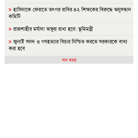
হাসিনাকে ফেরাতে তৎপর রাবির ৪২ শিক্ষকের বিরুদ্ধে অনুসন্ধান
কমিটি
রাজশাহীর মর্যাদা অক্ষুণ্ন রাখা হবে: ভূমিমন্ত্রী
জুলাই সনদ ও গণহত্যার বিচার নিশ্চিত করতে সরকারকে বাধ্য
করা হবে
সব খবর
জুলাই গণঅভ্যুত্থান দিবসে রাবিতে ১৪ হাজার শিক্ষার্থীর গণভোজ
'আমাদের ভেতরের বিভেদ দেখেই ফ্যাসিবাদীরা মুচকি হাসছে'-
রাবি উপাচার্য
জুলাই গণঅভ্যুত্থানের দ্বিতীয় বর্ষপূর্তিতে রাকসুর ‘ভিক্টরি রান’
ম্যারাথন
জুলাই গণ-অভ্যুত্থানের দ্বিতীয় বার্ষিকীতে ইবি ছাত্রদলের
বৃক্ষরোপণ
জুলাই গণঅভ্যুত্থান দিবস উপলক্ষে ইসলামী ব্যাংক হাসপাতাল