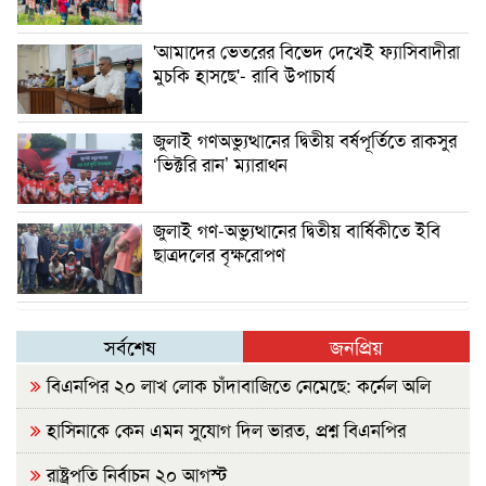
'আমাদের ভেতরের বিভেদ দেখেই ফ্যাসিবাদীরা
মুচকি হাসছে'- রাবি উপাচার্য
জুলাই গণঅভ্যুত্থানের দ্বিতীয় বর্ষপূর্তিতে রাকসুর
‘ভিক্টরি রান’ ম্যারাথন
জুলাই গণ-অভ্যুত্থানের দ্বিতীয় বার্ষিকীতে ইবি
ছাত্রদলের বৃক্ষরোপণ
সর্বশেষ
জনপ্রিয়
বিএনপির ২০ লাখ লোক চাঁদাবাজিতে নেমেছে: কর্নেল অলি
হাসিনাকে কেন এমন সুযোগ দিল ভারত, প্রশ্ন বিএনপির
রাষ্ট্রপতি নির্বাচন ২০ আগস্ট