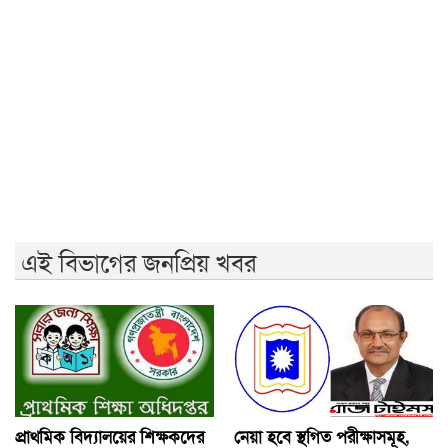
রাজশাহীর ফ্রি মেডিকেল ক্যাম্প
ববিতে ‘অদম্য জুলাই’ ঘিরে সংঘর্ষ, আহত কয়েকজন
জুলাই গণঅভ্যুত্থানের ২য় বার্ষিকী উপলক্ষে ইবিতে র‍্যালি ও
আলোচনাসভা
রণক্ষেত্রে পরিণত রাজশাহী ॥ শতাধিক আহত
জুলাই স্মৃতি জাদুঘর উন্মোচন করবে ফ্যাসিবাদের মুখোশ:
প্রধানমন্ত্রী
এই বিভাগের জনপ্রিয় খবর
প্রাথমিক বিদ্যালয়ের শিক্ষকদের
নেয়া হবে স্থগিত পরীক্ষাসমূহ,