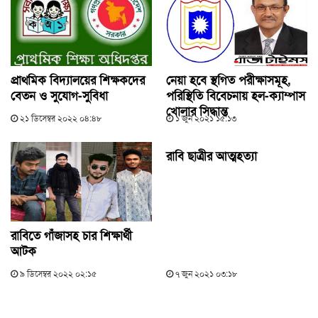
প্রাথমিক বিদ্যালয়ের শিক্ষকদের
নেয়া হবে স্থগিত পরীক্ষাসমূহ,
বেতন ও সুযোগ-সুবিধা
পরিস্থিতি বিবেচনায় হল-ক্যাম্পাস
খোলার সিদ্ধান্ত
২১ ডিসেম্বর ২০২২ ০৪:৪৮
১ জুন ২০২১ ১৫:১৩
রাবি ছাত্রীর আত্মহত্যা
রাবিতে গাঁজাসহ চার শিক্ষার্থী
আটক
৯ ডিসেম্বর ২০২২ ০২:১৫
৭ জুন ২০২১ ০৩:১৮