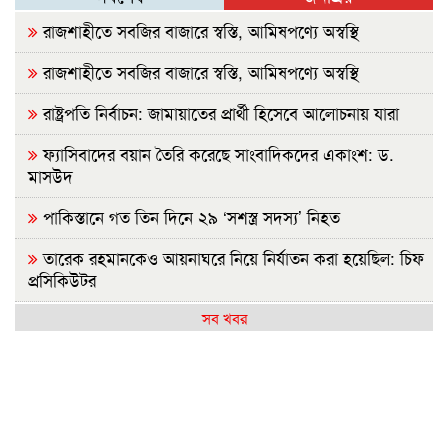
রাজশাহীতে সবজির বাজারে স্বস্তি, আমিষপণ্যে অস্বস্থি
রাজশাহীতে সবজির বাজারে স্বস্তি, আমিষপণ্যে অস্বস্থি
রাষ্ট্রপতি নির্বাচন: জামায়াতের প্রার্থী হিসেবে আলোচনায় যারা
ফ্যাসিবাদের বয়ান তৈরি করেছে সাংবাদিকদের একাংশ: ড.
মাসউদ
পাকিস্তানে গত তিন দিনে ২৯ ‘সশস্ত্র সদস্য’ নিহত
তারেক রহমানকেও আয়নাঘরে নিয়ে নির্যাতন করা হয়েছিল: চিফ
প্রসিকিউটর
সব খবর
জনগণের অধিকার নিশ্চিত না হওয়া পর্যন্ত জুলাই শেষ হবে না:
জামায়াত আমির
বিএনপি ভারতকে ভয় পাচ্ছে: নাহিদ ইসলাম
নাটোরে বাস-ভুটভুটির মুখোমুখি সংঘর্ষে নিহত ৩