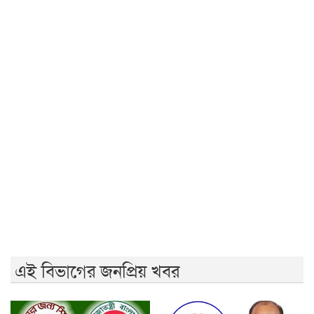
গাইবান্ধায় যুবদলের ছুরিকাঘাতে আহত শিবির নেতার মৃত্যু
নাশকতার পরিকল্পনা করছেন পলাতক হাসিনা
ভারতে যেভাবে দিন কাটাচ্ছেন পলাতক আ.লীগ নেতারা
দৃশ্যমান অগ্রগতি নেই বিপ্লবীদের ওপর হামলা ও হত্যার বিচার
সরকার গণভোটের রায় নিয়ে বিশ্বাসঘাতকতা করেছে: নাহিদ
রাজশাহীতে (ওয়াটসফেম)-এর উদ্যোগে বৃক্ষরোপণ কর্মসূচি
অনুষ্ঠিত
এই বিভাগের জনপ্রিয় খবর