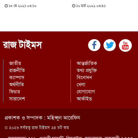
১৫ মে ২০২১ ০৩:১৬
১৬ মার্চ ২০২২ ০৩:৪১
রাজ টাইমস
জাতীয়
আন্তর্জাতিক
রাজনীতি
তথ্য প্রযুক্তি
ক্যাম্পাস
বিনোদন
অর্থনীতি
খেলা
ফিচার
যোগাযোগ
সারাদেশ
আর্কাইভ
প্রকাশক ও সম্পাদক : মহিব্বুল আরেফিন
© ২০২৬ সর্বস্বত্ত্ব রাজ টাইমস ২৪ ডট কম