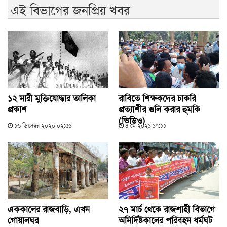
এই বিভাগের জনপ্রিয় খবর
১২ নারী মুক্তিযোদ্ধার তালিকা
রাবিতে শিক্ষকদের চাকরি
প্রকাশ
প্রত্যাশীর গুলি করার হুমকি
(ভিডিও)
১৬ ডিসেম্বর ২০২০ ০২:৫১
৪ মে ২০২১ ১৭:১১
এককালের রাজবাড়ি, এখন
২৭ মার্চ থেকে রাজশাহী বিভাগে
গোয়ালঘর
অনির্দিষ্টকালের পরিবহন ধর্মঘট