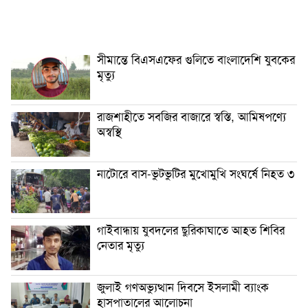
সীমান্তে বিএসএফের গুলিতে বাংলাদেশি যুবকের
মৃত্যু
রাজশাহীতে সবজির বাজারে স্বস্তি, আমিষপণ্যে
অস্বস্থি
নাটোরে বাস-ভুটভুটির মুখোমুখি সংঘর্ষে নিহত ৩
গাইবান্ধায় যুবদলের ছুরিকাঘাতে আহত শিবির
নেতার মৃত্যু
জুলাই গণঅভ্যুত্থান দিবসে ইসলামী ব্যাংক
হাসপাতালের আলোচনা