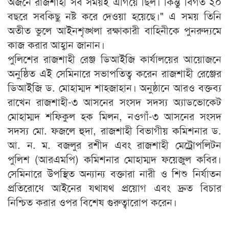
অর্জনে রাজশাহী সব সময়ই এগিয়ে ছিল। কিন্তু বিগত ২০
বছরে সবকিছু নষ্ট করে দেওয়া হয়েছে।" এ সময় তিনি
অতীত ভুলে আইনশৃঙ্খলা রক্ষাকারী বাহিনীকে পুনরুদ্যমে
কাজ করার আহ্বান জানান।
পুলিশের রাজশাহী রেঞ্জ ডিআইজি কার্যালয়ের আয়োজনে
অনুষ্ঠিত এই সেমিনারে সভাপতিত্ব করেন রাজশাহী রেঞ্জের
ডিআইজি ড. মোহাম্মদ শাহজাহান। অনুষ্ঠানে আরও বক্তব্য
রাখেন রাজশাহী-৩ আসনের সংসদ সদস্য অ্যাডভোকেট
মোহাম্মদ শফিকুল হক মিলন, নওগাঁ-৩ আসনের সংসদ
সদস্য মো. ফজলে হুদা, রাজশাহী বিভাগীয় কমিশনার ড.
আ. ন. ম. বজলুর রশীদ এবং রাজশাহী মেট্রোপলিটন
পুলিশ (আরএমপি) কমিশনার মোহাম্মদ ফয়েজুল কবির।
সেমিনারে উপস্থিত অন্যান্য বক্তারা নারী ও শিশু নির্যাতন
প্রতিরোধে আইনের যথাযথ প্রয়োগ এবং দ্রুত বিচার
নিশ্চিত করার ওপর বিশেষ গুরুত্বারোপ করেন।