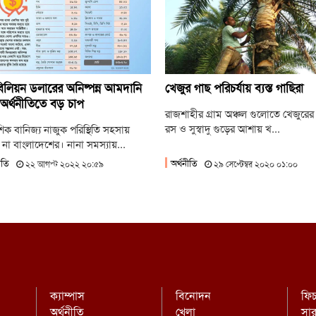
জু
‘ভিক
জু
ছাত
িলিয়ন ডলারের অনিষ্পন্ন আমদানি
খেজুর গাছ পরিচর্যায় ব্যস্ত গাছিরা
 অর্থনীতিতে বড় চাপ
রাজশাহীর গ্রাম অঞ্চল গুলোতে খেজুরের স
রস ও সুস্বাদু গুড়ের আশায় খ...
িক বানিজ্য নাজুক পরিস্থিতি সহসায়
না বাংলাদেশের। নানা সমস্যায়...
ীতি
অর্থনীতি
২২ আগস্ট ২০২২ ২০:৫৯
২৯ সেপ্টেম্বর ২০২০ ০১:০০
ক্যাম্পাস
বিনোদন
ফি
অর্থনীতি
খেলা
সা