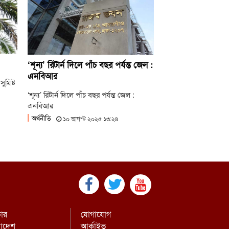
লাই গণঅভ্যুত্থানের দ্বিতীয় বর্ষপূর্তিতে রাকসুর
্টরি রান’ ম্যারাথন
লাই গণ-অভ্যুত্থানের দ্বিতীয় বার্ষিকীতে ইবি
্রদলের বৃক্ষরোপণ
‘শূন্য’ রিটার্ন দিলে পাঁচ বছর পর্যন্ত জেল :
এনবিআর
ুমিষ্ট
‘শূন্য’ রিটার্ন দিলে পাঁচ বছর পর্যন্ত জেল :
এনবিআর
অর্থনীতি
১০ আগস্ট ২০২৫ ১৩:২৪
চার
যোগাযোগ
রাদেশ
আর্কাইভ