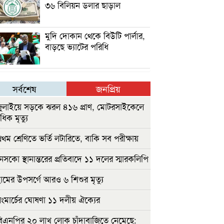
৩৬ বিলিয়ন ডলার ছাড়াল
মুদি দোকান থেকে বিউটি পার্লার,
বাড়ছে ভ্যাটের পরিধি
সর্বশেষ
জনপ্রিয়
ুলাইয়ে সড়কে ঝরল ৪১৬ প্রাণ, মোটরসাইকেলে
াধিক মৃত্যু
রথম শ্রেণিতে ভর্তি লটারিতে, বাকি সব পরীক্ষায়
েসকো স্থানান্তরের প্রতিবাদে ১১ দলের স্মারকলিপি
ামের উপসর্গে আরও ৬ শিশুর মৃত্যু
ংমার্চের ঘোষণা ১১ দলীয় ঐক্যের
িএনপির ২০ লাখ লোক চাঁদাবাজিতে নেমেছে: