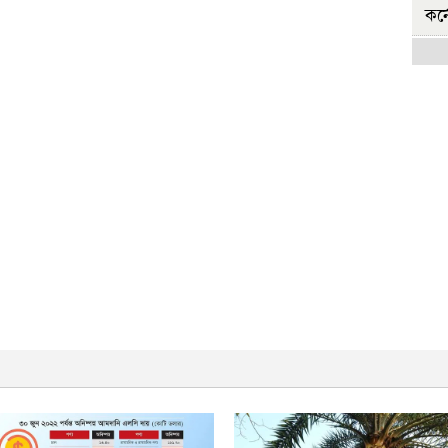
কর্
হ
বি
রা
হ
বির
রা
জ
সরক
জ
শিক
'
মুচ