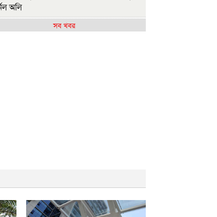
নেল অলি
সব খবর
াসিনাকে কেন এমন সুযোগ দিল ভারত, প্রশ্ন
এনপির
ষ্ট্রপতি নির্বাচন ২০ আগস্ট
াসিনাকে ফেরাতে তৎপর রাবির ৪২ শিক্ষকের
ুদ্ধে অনুসন্ধান কমিটি
জশাহীর মর্যাদা অক্ষুণ্ন রাখা হবে: ভূমিমন্ত্রী
ুলাই সনদ ও গণহত্যার বিচার নিশ্চিত করতে
ারকে বাধ্য করা হবে
ুলাই গণঅভ্যুত্থান দিবসে রাবিতে ১৪ হাজার
্ষার্থীর গণভোজ
আমাদের ভেতরের বিভেদ দেখেই ফ্যাসিবাদীরা
কি হাসছে'- রাবি উপাচার্য