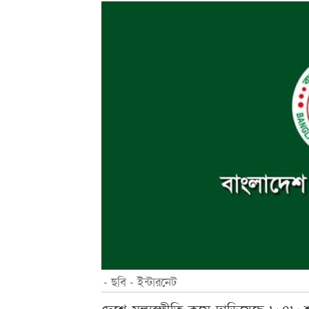
- ছবি - ইন্টারনেট
দেশে মূল্যস্ফীতি কমে দাড়িয়েছে ৮.৪৮ শ