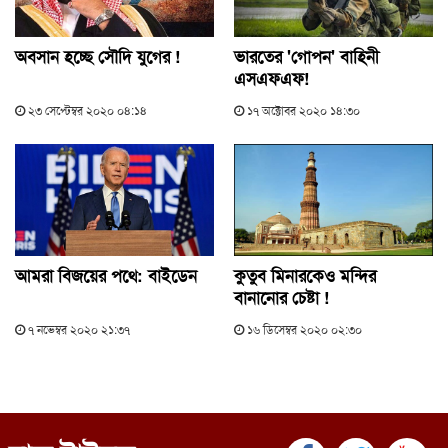
অবসান হচ্ছে সৌদি যুগের !
ভারতের 'গোপন' বাহিনী
এসএফএফ!
২৩ সেপ্টেম্বর ২০২০ ০৪:১৪
১৭ অক্টোবর ২০২০ ১৪:৩০
আমরা বিজয়ের পথে: বাইডেন
কুতুব মিনারকেও মন্দির
বানানোর চেষ্টা !
৭ নভেম্বর ২০২০ ২১:৩৭
১৬ ডিসেম্বর ২০২০ ০২:৩০