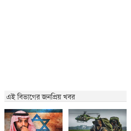
মাসউদ
পাকিস্তানে গত তিন দিনে ২৯ ‘সশস্ত্র সদস্য’ নিহত
তারেক রহমানকেও আয়নাঘরে নিয়ে নির্যাতন করা হয়েছিল: চিফ
প্রসিকিউটর
জনগণের অধিকার নিশ্চিত না হওয়া পর্যন্ত জুলাই শেষ হবে না:
জামায়াত আমির
বিএনপি ভারতকে ভয় পাচ্ছে: নাহিদ ইসলাম
এই বিভাগের জনপ্রিয় খবর