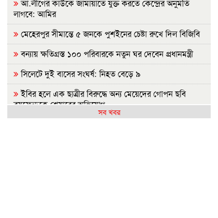
আ.লীগের কাউকে জামায়াতে যুক্ত করতে কেন্দ্রের অনুমতি
লাগবে: আমির
মেহেরপুর সীমান্তে ৫ জনকে পুশইনের চেষ্টা রুখে দিল বিজিবি
বন্যায় ক্ষতিগ্রস্ত ১০০ পরিবারকে নতুন ঘর দেবেন প্রধানমন্ত্রী
সিলেটে দুই বাসের সংঘর্ষ: নিহত বেড়ে ৯
ইবির হলে এক ছাত্রীর বিরুদ্ধে অন্য মেয়েদের গোপন ছবি
বয়ফ্রেন্ডকে শেয়ারের অভিযোগ
সব খবর
রাষ্ট্রপতি নির্বাচন: বিএনপি প্রার্থী চূড়ান্ত করেনি, জামায়াতের বৈঠক
কাল
জুলাইয়ে সড়কে ঝরল ৪১৬ প্রাণ, মোটরসাইকেলে সর্বাধিক মৃত্যু
প্রথম শ্রেণিতে ভর্তি লটারিতে, বাকি সব পরীক্ষায়
নেসকো স্থানান্তরের প্রতিবাদে ১১ দলের স্মারকলিপি
হামের উপসর্গে আরও ৬ শিশুর মৃত্যু