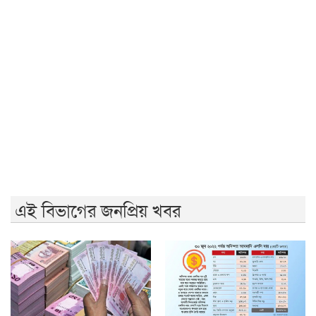
লংমার্চের ঘোষণা ১১ দলীয় ঐক্যের
বিএনপির ২০ লাখ লোক চাঁদাবাজিতে নেমেছে: কর্নেল অলি
হাসিনাকে কেন এমন সুযোগ দিল ভারত, প্রশ্ন বিএনপির
রাষ্ট্রপতি নির্বাচন ২০ আগস্ট
এই বিভাগের জনপ্রিয় খবর