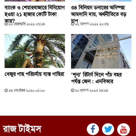
ব্যাংক ও শেয়ারবাজারে বিনিয়োগ
৩৪ বিলিয়ন ডলারের অনিষ্পন্ন
হওয়া ২১ হাজার কোটি টাকা
আমদানি দায়, অর্থনীতিতে বড়
কার?
চাপ
২০ ফেব্রুয়ারি ২০২২ ০৭:০৯
২২ আগস্ট ২০২২ ২০:৫৯
খেজুর গাছ পরিচর্যায় ব্যস্ত গাছিরা
‘শূন্য’ রিটার্ন দিলে পাঁচ বছর
পর্যন্ত জেল : এনবিআর
২৯ সেপ্টেম্বর ২০২০ ০১:০০
১০ আগস্ট ২০২৫ ১৩:২৪
রাজ টাইমস