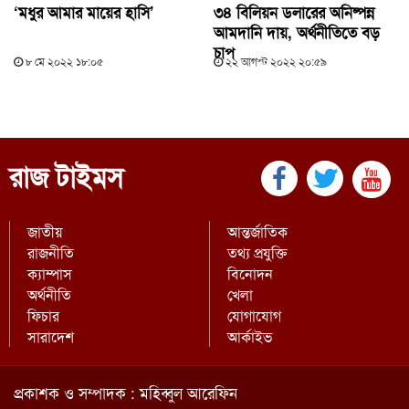
‘মধুর আমার মায়ের হাসি’
৩৪ বিলিয়ন ডলারের অনিষ্পন্ন
আমদানি দায়, অর্থনীতিতে বড়
চাপ
৮ মে ২০২২ ১৮:০৫
২২ আগস্ট ২০২২ ২০:৫৯
রাজ টাইমস
জাতীয়
আন্তর্জাতিক
রাজনীতি
তথ্য প্রযুক্তি
ক্যাম্পাস
বিনোদন
অর্থনীতি
খেলা
ফিচার
যোগাযোগ
সারাদেশ
আর্কাইভ
প্রকাশক ও সম্পাদক : মহিব্বুল আরেফিন