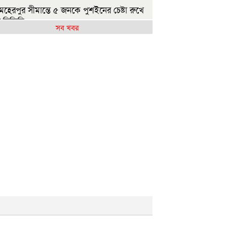
েহেরপুর সীমান্তে ৫ জনকে পুশইনের চেষ্টা রুখে
 বিজিবি
সব খবর
ন্যায় ক্ষতিগ্রস্ত ১০০ পরিবারকে নতুন ঘর দেবেন
নমন্ত্রী
িলেটে দুই বাসের সংঘর্ষ: নিহত বেড়ে ৯
বির হলে এক ছাত্রীর বিরুদ্ধে অন্য মেয়েদের
ন ছবি বয়ফ্রেন্ডকে শেয়ারের অভিযোগ
ষ্ট্রপতি নির্বাচন: বিএনপি প্রার্থী চূড়ান্ত করেনি,
মায়াতের বৈঠক কাল
ুলাইয়ে সড়কে ঝরল ৪১৬ প্রাণ, মোটরসাইকেলে
াধিক মৃত্যু
রথম শ্রেণিতে ভর্তি লটারিতে, বাকি সব পরীক্ষায়
েসকো স্থানান্তরের প্রতিবাদে ১১ দলের স্মারকলিপি