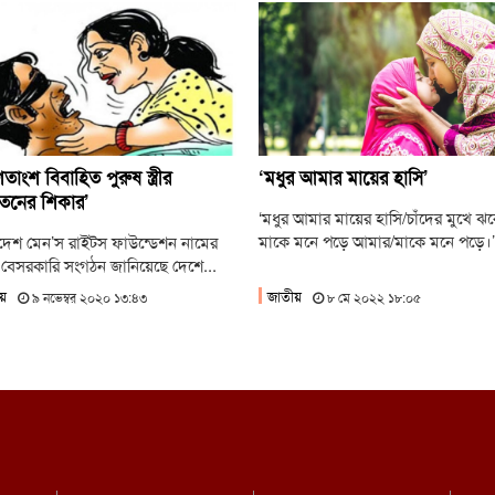
হ
ল
ব
কর্
াংশ বিবাহিত পুরুষ স্ত্রীর
‘মধুর আমার মায়ের হাসি’
যাতনের শিকার’
‘মধুর আমার মায়ের হাসি/চাঁদের মুখে ঝর
মাকে মনে পড়ে আমার/মাকে মনে পড়ে।’.
দেশ মেন’স রাইটস ফাউন্ডেশন নামের
বেসরকারি সংগঠন জানিয়েছে দেশে...
য়
জাতীয়
৯ নভেম্বর ২০২০ ১৩:৪৩
৮ মে ২০২২ ১৮:০৫