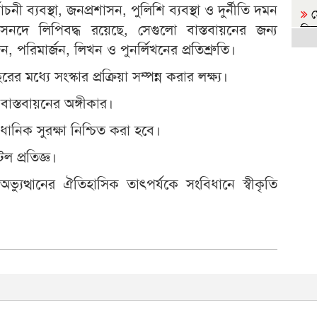
াচনী ব্যবস্থা, জনপ্রশাসন, পুলিশি ব্যবস্থা ও দুর্নীতি দমন
ম
িশ সনদে লিপিবদ্ধ রয়েছে, সেগুলো বাস্তবায়নের জন্য
দিল
 পরিমার্জন, লিখন ও পুনর্লিখনের প্রতিশ্রুতি।
ব
প্রধা
মধ্যে সংস্কার প্রক্রিয়া সম্পন্ন করার লক্ষ্য।
াস্তবায়নের অঙ্গীকার।
স
ধানিক সুরক্ষা নিশ্চিত করা হবে।
ই
গোপ
ল প্রতিজ্ঞ।
রা
ুত্থানের ঐতিহাসিক তাৎপর্যকে সংবিধানে স্বীকৃতি
জা
জ
সর্ব
প্
ন