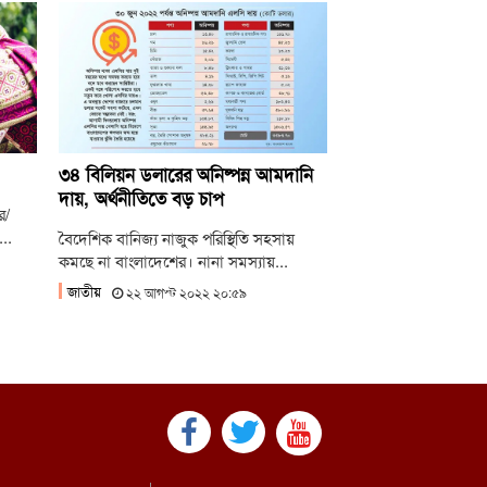
ামের উপসর্গে আরও ৬ শিশুর মৃত্যু
ংমার্চের ঘোষণা ১১ দলীয় ঐক্যের
িএনপির ২০ লাখ লোক চাঁদাবাজিতে নেমেছে:
নেল অলি
৩৪ বিলিয়ন ডলারের অনিষ্পন্ন আমদানি
দায়, অর্থনীতিতে বড় চাপ
ে/
..
বৈদেশিক বানিজ্য নাজুক পরিস্থিতি সহসায়
কমছে না বাংলাদেশের। নানা সমস্যায়...
জাতীয়
২২ আগস্ট ২০২২ ২০:৫৯