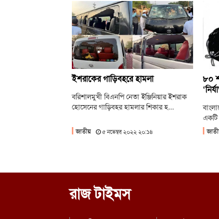
ইশরাকের গাড়িবহরে হামলা
৮০ শত
‘নির্
বরিশালমুখী বিএনপি নেতা ইঞ্জিনিয়ার ইশরাক
হোসেনের গাড়িবহর হামলার শিকার হ...
বাংলা
একটি 
জাতীয়
জাতী
৫ নভেম্বর ২০২২ ২০:১৪
রাজ টাইমস