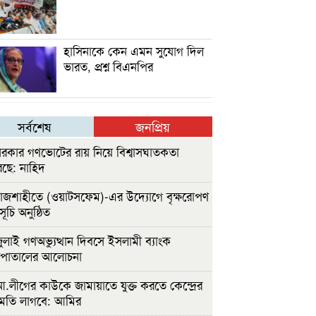
হাসিনাকে কেন এমন সুযোগ দিল
ভারত, প্রশ্ন বিএনপির
সর্বশেষ
জনপ্রিয়
রকার গণভোটের রায় নিয়ে বিশ্বাসঘাতকতা
ছে: নাহিদ
াজশাহীতে (ওয়াটসফেম)-এর উদ্যোগে বৃক্ষরোপণ
সূচি অনুষ্ঠিত
ুলাই গণঅভ্যুত্থান দিবসে ইসলামী ব্যাংক
সপাতালের আলোচনা
.লীগের কাউকে জামায়াতে যুক্ত করতে কেন্দ্রের
ুমতি লাগবে: আমির