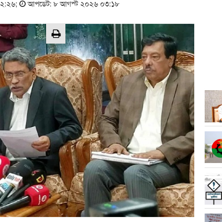
২২:২৬
;
আপডেট: ৮ আগস্ট ২০২৬ ০৩:১৮