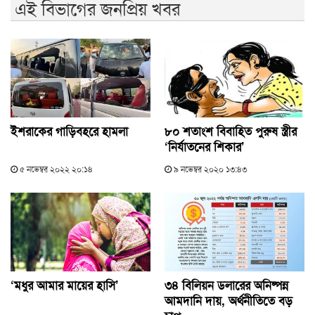
এই বিভাগের জনপ্রিয় খবর
ইশরাকের গাড়িবহরে হামলা
৮০ শতাংশ বিবাহিত পুরুষ স্ত্রীর
‘নির্যাতনের শিকার’
৫ নভেম্বর ২০২২ ২০:১৪
৯ নভেম্বর ২০২০ ১৩:৪৩
‘মধুর আমার মায়ের হাসি’
৩৪ বিলিয়ন ডলারের অনিষ্পন্ন
আমদানি দায়, অর্থনীতিতে বড়