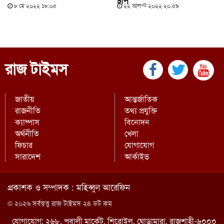
চাপ
৮ মে ২০২২ ১৮:০৫
২২ আগস্ট ২০২২ ২০:৫৯
রাজ টাইমস
জাতীয়
আন্তর্জাতিক
রাজনীতি
তথ্য প্রযুক্তি
ক্যাম্পাস
বিনোদন
অর্থনীতি
খেলা
ফিচার
যোগাযোগ
সারাদেশ
আর্কাইভ
প্রকাশক ও সম্পাদক : মহিব্বুল আরেফিন
© ২০২৬ সর্বস্বত্ত্ব রাজ টাইমস ২৪ ডট কম
যোগাযোগ: ২৬৮, পূবালী মার্কেট, শিরোইল, ঘোড়ামারা, রাজশাহী-৬০০০