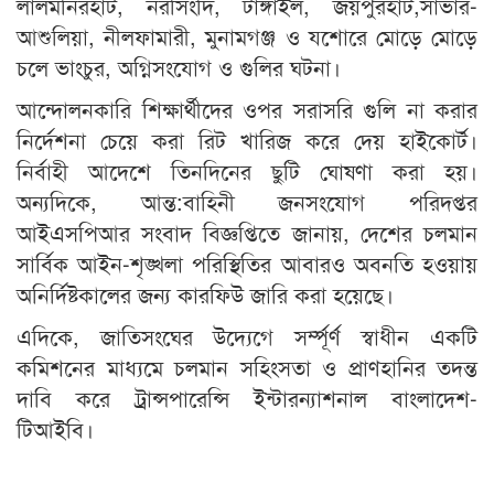
লালমনিরহাট, নরসিংদি, টাঙ্গাইল, জয়পুরহাট,সাভার-
আশুলিয়া, নীলফামারী, মুনামগঞ্জ ও যশোরে মোড়ে মোড়ে
চলে ভাংচুর, অগ্নিসংযোগ ও গুলির ঘটনা।
আন্দোলনকারি শিক্ষার্থীদের ওপর সরাসরি গুলি না করার
নির্দেশনা চেয়ে করা রিট খারিজ করে দেয় হাইকোর্ট।
নির্বাহী আদেশে তিনদিনের ছুটি ঘোষণা করা হয়।
অন্যদিকে, আন্ত:বাহিনী জনসংযোগ পরিদপ্তর
আইএসপিআর সংবাদ বিজ্ঞপ্তিতে জানায়, দেশের চলমান
সার্বিক আইন-শৃঙ্খলা পরিস্থিতির আবারও অবনতি হওয়ায়
অনির্দিষ্টকালের জন্য কারফিউ জারি করা হয়েছে।
এদিকে, জাতিসংঘের উদ্যেগে সর্ম্পূর্ণ স্বাধীন একটি
কমিশনের মাধ্যমে চলমান সহিংসতা ও প্রাণহানির তদন্ত
দাবি করে ট্রান্সপারেন্সি ইন্টারন্যাশনাল বাংলাদেশ-
টিআইবি।