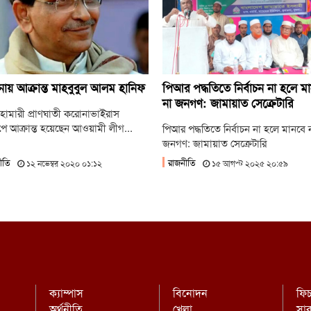
হ
বি
রা
ায় আক্রান্ত মাহবুবুল আলম হানিফ
পিআর পদ্ধতিতে নির্বাচন না হলে ম
না জনগণ: জামায়াত সেক্রেটারি
 মহামারী প্রাণঘাতী করোনাভাইরাস
পে আক্রান্ত হয়েছেন আওয়ামী লীগ...
পিআর পদ্ধতিতে নির্বাচন না হলে মানবে 
জনগণ: জামায়াত সেক্রেটারি
ীতি
রাজনীতি
১২ নভেম্বর ২০২০ ০১:১২
১৫ আগস্ট ২০২৫ ২০:৫৯
ক্যাম্পাস
বিনোদন
ফি
অর্থনীতি
খেলা
সা