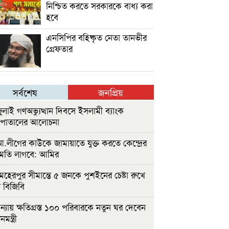
নিশ্চিত করতে সরকারকে বাধ্য করা
হবে
এনসিপির বহিষ্কৃত নেতা তানভীর
গ্রেফতার
সর্বশেষ
জনপ্রিয়
ুলাই গণঅভ্যুত্থান দিবসে ইসলামী ব্যাংক
সপাতালের আলোচনা
.লীগের কাউকে জামায়াতে যুক্ত করতে কেন্দ্রের
ুমতি লাগবে: আমির
েহেরপুর সীমান্তে ৫ জনকে পুশইনের চেষ্টা রুখে
 বিজিবি
ন্যায় ক্ষতিগ্রস্ত ১০০ পরিবারকে নতুন ঘর দেবেন
নমন্ত্রী