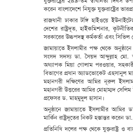
যুক্তরাষ্ট্রের ২৪৯-তম স্বাধীনতা দিবস 
করেন বাংলাদেশে নিযুক্ত যুক্তরাষ্ট্রের ভারপ্রা
রাজধানী ঢাকার টঙ্গি হাইওয়ে ইউনাইটে
দেশের রাষ্ট্রদূত, হাইকমিশনার, কূটনীতিক,
সরকারের উচ্চপদস্থ কর্মকর্তা এবং সিভিল স
জামায়াতে ইসলামীর পক্ষ থেকে অনুষ্ঠ
সংসদ সদস্য ডা. সৈয়দ আব্দুল্লাহ মো.
অধ্যাপক মিয়া গোলাম পরওয়ার, সহকারী স
বিভাগের প্রধান অ্যাডভোকেট এহসানুল মাহব
মহানগরী দক্ষিণের আমির নূরুল ইসলাম ব
মহানগরী উত্তরের আমির মোহাম্মদ সেলিম উ
প্রফেসর ড. মাহমুদুল হাসান।
অনুষ্ঠানে জামায়াতে ইসলামীর আমির ডা
মার্কিন রাষ্ট্রদূতের নিকট হস্তান্তর করেন ড
প্রতিনিধি দলের পক্ষ থেকে যুক্তরাষ্ট্র ও বা