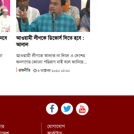
াসিনাকে কেন এমন সুযোগ দিল ভারত, প্রশ্ন
এনপির
ষ্ট্রপতি নির্বাচন ২০ আগস্ট
ানবে
আওয়ামী লীগকে ডিভোর্স দিতে হবে :
আলাল
না
আওয়ামী লীগকে তালাক না দিলে এ দেশের
জনগণের কোনো পরিত্রাণ নাই বলে জানিয়ে...
রাজনীতি
৩ অক্টোবর ২০২০ ০১:০০
চার
যোগাযোগ
রাদেশ
আর্কাইভ