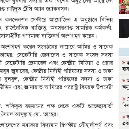
উপলক্ষে বুধবার সন্ধ্যায় এক বিশেষ অনুষ্ঠানের আয়োজন
প্ত রাষ্ট্রদূত ট্রেসি অ্যান জ্যাকবসন।
ড কনভেনশন সেন্টারে আয়োজিত এ অনুষ্ঠানে বিভিন্ন
 রাজনৈতিক ব্যক্তিত্ব, অবসরপ্রাপ্ত সামরিক কর্মকর্তা,
োসাইটির গণ্যমান্য ব্যক্তিবর্গ অংশগ্রহণ করেন।
ানে অংশগ্রহণ করেন সংগঠনের নায়েবে আমির ও সাবেক
 তাহের, সেক্রেটারি জেনারেল ও সাবেক সংসদ সদস্য
েক্রেটারি জেনারেল এবং কেন্দ্রীয় মিডিয়া ও প্রচার
জ
হা
ুব জুবায়ের, কেন্দ্রীয় নির্বাহী পরিষদের সদস্য ও ঢাকা
ুলবুল, কেন্দ্রীয় নির্বাহী পরিষদের সদস্য ও ঢাকা
আ
দ্দিন এবং জামায়াত আমিরের পররাষ্ট্র বিষয়ক উপদেষ্টা
অন
ম
দিল
. শফিকুর রহমানের পক্ষ থেকে একটি শুভেচ্ছাবার্তা
া. সৈয়দ আব্দুল্লাহ মো. তাহের।
ব
প্রধা
ংলাদেশের মধ্যকার বিদ্যমান দ্বিপক্ষীয় সৌহার্দ্যপূর্ণ এবং