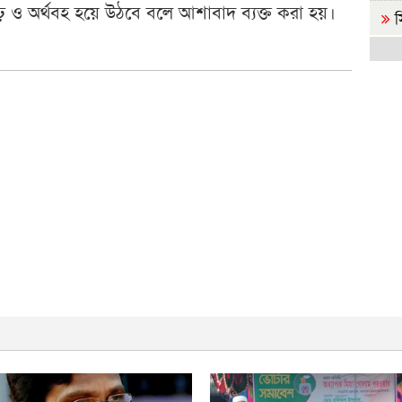
ৃঢ় ও অর্থবহ হয়ে উঠবে বলে আশাবাদ ব্যক্ত করা হয়।
স
ই
গোপ
রা
জা
জ
সর্ব
প্
ন
হ
ল
ব
কর্