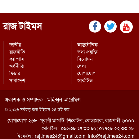
রাজ টাইমস
জাতীয়
আন্তর্জাতিক
রাজনীতি
তথ্য প্রযুক্তি
ক্যাম্পাস
বিনোদন
অর্থনীতি
খেলা
ফিচার
যোগাযোগ
সারাদেশ
আর্কাইভ
প্রকাশক ও সম্পাদক : মহিব্বুল আরেফিন
© ২০২৬ সর্বস্বত্ত্ব রাজ টাইমস ২৪ ডট কম
যোগাযোগ: ২৬৮, পূবালী মার্কেট, শিরোইল, ঘোড়ামারা, রাজশাহী-৬০০০
মোবাইল : ০৯৬৩৮ ১৭ ৩৩ ৮১; ০১৭২৮ ২২ ৩৩ ২৮
ইমেইল :
rajtimes24@gmail.com
;
info@rajtimes24.com