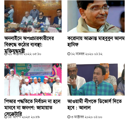
অনলাইনে অপপ্রচারকারীদের
করোনায় আক্রান্ত মাহবুবুল আলম
বিরুদ্ধে কঠোর ব্যবস্থা:
হানিফ
মুক্তিযুদ্ধমন্ত্রী
২০ অক্টোবর ২০২২ ০৫:১০
১২ নভেম্বর ২০২০ ০১:১২
পিআর পদ্ধতিতে নির্বাচন না হলে
আওয়ামী লীগকে ডিভোর্স দিতে
মানবে না জনগণ: জামায়াত
হবে : আলাল
সেক্রেটারি
১৫ আগস্ট ২০২৫ ২০:৫৯
৩ অক্টোবর ২০২০ ০১:০০