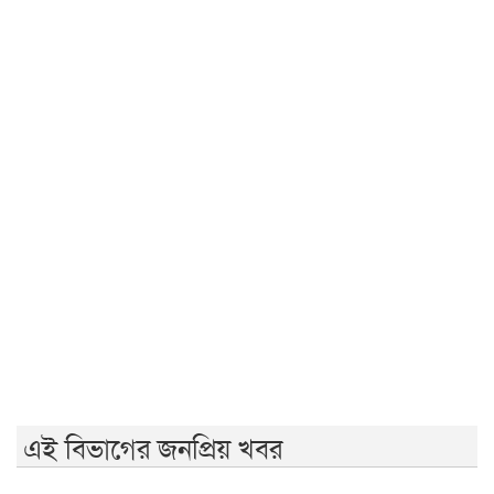
তারেক রহমানের সঙ্গে ভারতীয় হাইকমিশনারের বৈঠক আজ
সৌদিতে সোফা তৈরির কারখানায় আগুন, নওগাঁর ৭ জনের মৃত্যু
রাষ্ট্রপতি পদে বিএনপি থেকে মির্জা ফখরুল মনোনীত
সরকার সব প্রতিষ্ঠানেই হস্তক্ষেপ করছে: জামায়াত আমির
২৯ লাখ টাকার কাজ ৪৫ লাখে, দুই দফায় তদন্ত কমিটি গঠন,
জমা হয়নি প্রতিবেদন
এই বিভাগের জনপ্রিয় খবর