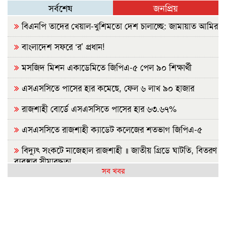
সর্বশেষ
জনপ্রিয়
বিএনপি তাদের খেয়াল-খুশিমতো দেশ চালাচ্ছে: জামায়াত আমির
বাংলাদেশ সফরে ‘র’ প্রধান!
মসজিদ মিশন একাডেমিতে জিপিএ-৫ পেল ৯০ শিক্ষার্থী
এসএসসিতে পাসের হার কমেছে, ফেল ৬ লাখ ৯০ হাজার
রাজশাহী বোর্ডে এসএসসিতে পাসের হার ৬৩.৬৭%
এসএসসিতে রাজশাহী ক্যাডেট কলেজের শতভাগ জিপিএ-৫
বিদ্যুৎ সংকটে নাজেহাল রাজশাহী ॥ জাতীয় গ্রিডে ঘাটতি, বিতরণ
ব্যবস্থার সীমাবদ্ধতা
সব খবর
সৌদিতে কারখানায় আগুন, ১৩ প্রাণহানিতে শোকে স্তব্ধ নওগাঁ
এসএসসি পরীক্ষায় এবার ৩১২ প্রতিষ্ঠানে কেউই পাশ করেনি
এসএসসির ফল প্রকাশ, পাশের হার ৬২.২৫ শতাংশ