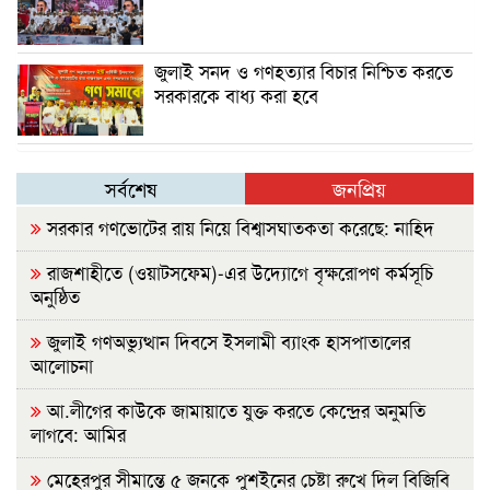
জুলাই সনদ ও গণহত্যার বিচার নিশ্চিত করতে
সরকারকে বাধ্য করা হবে
সর্বশেষ
জনপ্রিয়
সরকার গণভোটের রায় নিয়ে বিশ্বাসঘাতকতা করেছে: নাহিদ
রাজশাহীতে (ওয়াটসফেম)-এর উদ্যোগে বৃক্ষরোপণ কর্মসূচি
অনুষ্ঠিত
জুলাই গণঅভ্যুত্থান দিবসে ইসলামী ব্যাংক হাসপাতালের
আলোচনা
আ.লীগের কাউকে জামায়াতে যুক্ত করতে কেন্দ্রের অনুমতি
লাগবে: আমির
মেহেরপুর সীমান্তে ৫ জনকে পুশইনের চেষ্টা রুখে দিল বিজিবি