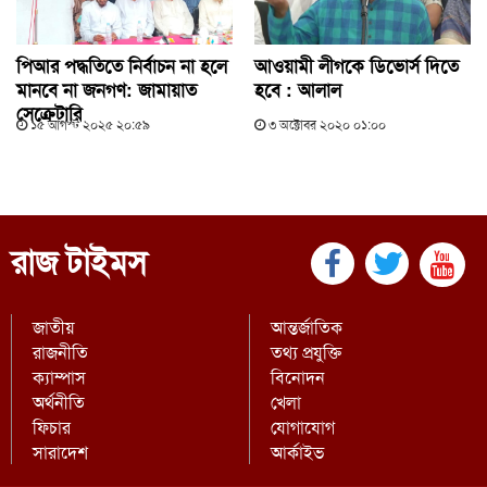
পিআর পদ্ধতিতে নির্বাচন না হলে
আওয়ামী লীগকে ডিভোর্স দিতে
মানবে না জনগণ: জামায়াত
হবে : আলাল
সেক্রেটারি
১৫ আগস্ট ২০২৫ ২০:৫৯
৩ অক্টোবর ২০২০ ০১:০০
রাজ টাইমস
জাতীয়
আন্তর্জাতিক
রাজনীতি
তথ্য প্রযুক্তি
ক্যাম্পাস
বিনোদন
অর্থনীতি
খেলা
ফিচার
যোগাযোগ
সারাদেশ
আর্কাইভ