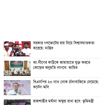
সরকার গণভোটের রায় নিয়ে বিশ্বাসঘাতকতা
করেছে: নাহিদ
আ.লীগের কাউকে জামায়াতে যুক্ত করতে
কেন্দ্রের অনুমতি লাগবে: আমির
বিএনপির ২০ লাখ লোক চাঁদাবাজিতে নেমেছে:
কর্নেল অলি
রাজশাহীর মর্যাদা অক্ষুণ্ন রাখা হবে: ভূমিমন্ত্রী