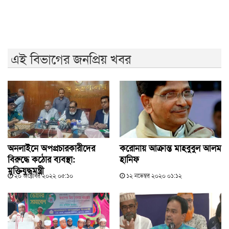
এই বিভাগের জনপ্রিয় খবর
অনলাইনে অপপ্রচারকারীদের
করোনায় আক্রান্ত মাহবুবুল আলম
বিরুদ্ধে কঠোর ব্যবস্থা:
হানিফ
মুক্তিযুদ্ধমন্ত্রী
২০ অক্টোবর ২০২২ ০৫:১০
১২ নভেম্বর ২০২০ ০১:১২