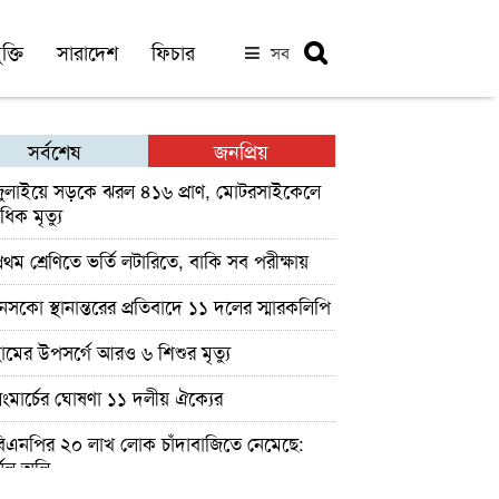
ক্তি
সারাদেশ
ফিচার
সব
সর্বশেষ
জনপ্রিয়
ুলাইয়ে সড়কে ঝরল ৪১৬ প্রাণ, মোটরসাইকেলে
াধিক মৃত্যু
রথম শ্রেণিতে ভর্তি লটারিতে, বাকি সব পরীক্ষায়
েসকো স্থানান্তরের প্রতিবাদে ১১ দলের স্মারকলিপি
ামের উপসর্গে আরও ৬ শিশুর মৃত্যু
ংমার্চের ঘোষণা ১১ দলীয় ঐক্যের
িএনপির ২০ লাখ লোক চাঁদাবাজিতে নেমেছে:
নেল অলি