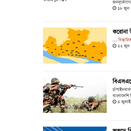
জনদুর্ভোগ
১৮ জুন
করোনা উ
....
বিস্তারি
২২ জুন
বিএসএফে
চাঁপাইনবাব
বাংলাদেশি 
৪ জুলা
ভুতুড়ে 