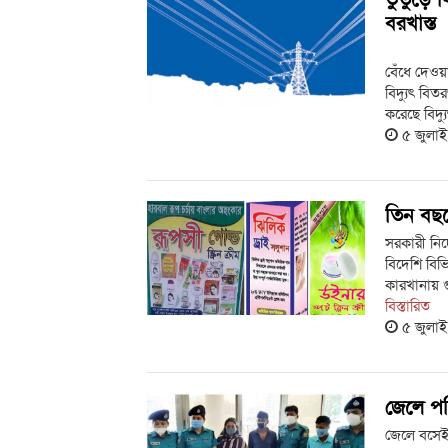
বরখাস্ত
বেঁধে দেওয়
বিদ্যুৎ বিতর
করেছে বিদ্য
৫ জুলা
তিন বছর
সরকারী নির
বিদেশি বিভ
কারখানায় গু
বিস্তারিত
৫ জুলা
জেলে পর
জেলে বসেই