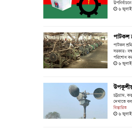
উপনির্বাচনে
৬ জুলা
পাটকল শ
পাটকল শ্রম
সরকার। বন্ধ
পরিশোধ কর
৬ জুলা
উপকূলীয়
চট্রগ্রাম, 
দেখাতে বলা
বিস্তারিত
৬ জুলা