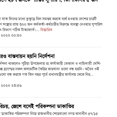
া সাত দিনের মধ্যে ভুতুড়ে বিল সমন্বয় করতে ব্যর্থ হওয়ায় দেশের চারটি
ণ সংস্থার প্রায় ৩০০ জন কর্মকর্তা-কর্মচারীর বিরুদ্ধে ব্যবস্থা নেওয়ার সুপারিশ
ুৎ বিভাগ গঠিত টাস্কফোর্স।...
বিস্তারিত
ই ২০২০ ০০:৪০
েও বাস্তবায়ন হয়নি নির্দেশনা
্দেশনা থাকলেও পুঠিয়া উপজেলায় রং ফর্সাকারী ভেজাল ও নামিদামী দেশি-
িন্ন ব্র্যান্ডের নকল কসমেটিক তৈরির কারখানা গুলো বন্ধ হয়নি। অবৈধ ওই
লো বন্ধ করতে গত তিন বছর পূর্বে প্রধানমন্ত্রীর কার্যালয় থেকে নির...
ই ২০২০ ২৩:৫৬
িচয়, জেলে বসেই পরিকল্পনা ডাকাতির
 ডাকাতির পরিকল্পনা নিয়ে রাজধানীর শেরেবাংলা নগর থানাধীন ৫৭/১৫