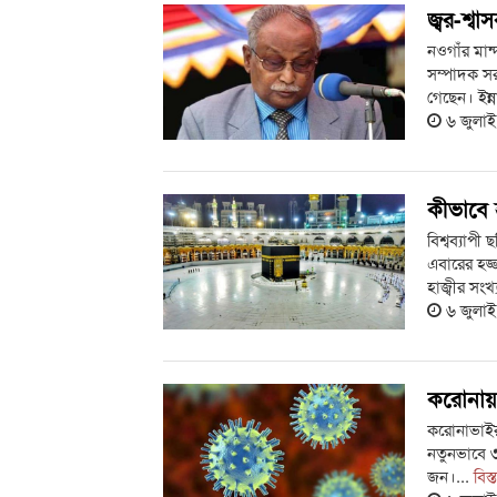
জ্বর-শ্ব
নওগাঁর মা
সম্পাদক সরদ
গেছেন। ইন্ন
৬ জুলা
কীভাবে 
বিশ্বব্যাপী
এবারের হজ্
হাজ্বীর সং
৬ জুলা
করোনায় আ
করোনাভাইরা
নতুনভাবে ৩
জন।...
বিস্