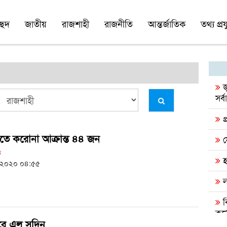
চ্ছদ
জাতীয়
রাজশাহী
রাজনীতি
আন্তর্জাতিক
তথ্য প্রযু
জ
সর্ব
প্
তে করোনা আক্রান্ত ৪৪ জন
ন
ত
হ
 ২০২০ ০৪:৫৫
ল
ব
কর্
রে এল সুদিন