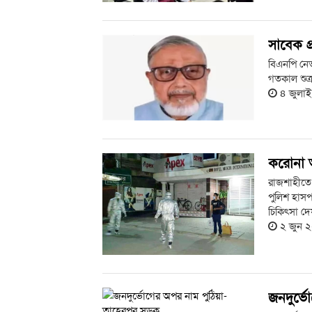
সাবেক প্
বিএনপি নেতা
গতকাল শুক্
৪ জুলা
করোনা আ
রাজশাহীতে 
পুলিশ হাস
চিকিৎসা দেয়
২ জুন 
জনদুর্ভ