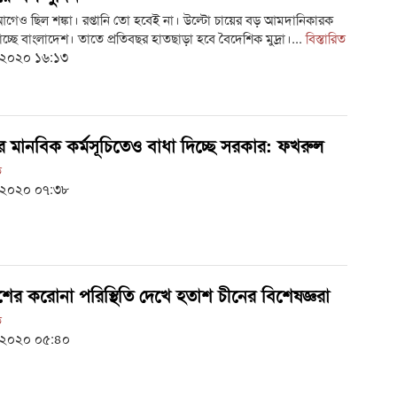
হ
েও ছিল শঙ্কা। রপ্তানি তো হবেই না। উল্টো চায়ের বড় আমদানিকারক
বি
চ্ছে বাংলাদেশ। তাতে প্রতিবছর হাতছাড়া হবে বৈদেশিক মুদ্রা।...
বিস্তারিত
 ২০২০ ১৬:১৩
রা
হ
বির
 মানবিক কর্মসূচিতেও বাধা দিচ্ছে সরকার: ফখরুল
রা
ত
 ২০২০ ০৭:৩৮
জ
সরক
জ
শিক
শের করোনা পরিস্থিতি দেখে হতাশ চীনের বিশেষজ্ঞরা
'
ত
মুচ
 ২০২০ ০৫:৪০
জু
‘ভিক