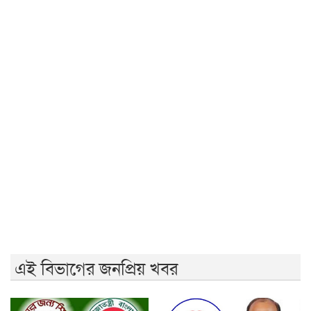
রাজশাহীর ফ্রি মেডিকেল ক্যাম্প
ববিতে ‘অদম্য জুলাই’ ঘিরে সংঘর্ষ, আহত কয়েকজন
জুলাই গণঅভ্যুত্থানের ২য় বার্ষিকী উপলক্ষে ইবিতে র‍্যালি ও
আলোচনাসভা
রণক্ষেত্রে পরিণত রাজশাহী ॥ শতাধিক আহত
জুলাই স্মৃতি জাদুঘর উন্মোচন করবে ফ্যাসিবাদের মুখোশ:
প্রধানমন্ত্রী
বৃষ্টি উপেক্ষা করে চলছে ১১ দলীয় ঐক্যের গণসমাবেশ
এনসিপির বহিষ্কৃত নেতা তানভীর গ্রেফতার
বিপ্লবী ছাত্র-জনতা সন্ত্রাসী কার্যক্রম প্রতিহত করবে: জামায়াত
এই বিভাগের জনপ্রিয় খবর