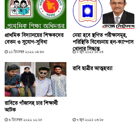
প্রাথমিক বিদ্যালয়ের শিক্ষকদের
নেয়া হবে স্থগিত পরীক্ষাসমূহ,
বেতন ও সুযোগ-সুবিধা
পরিস্থিতি বিবেচনায় হল-ক্যাম্পাস
খোলার সিদ্ধান্ত
২১ ডিসেম্বর ২০২২ ০৪:৪৮
১ জুন ২০২১ ১৫:১৩
রাবি ছাত্রীর আত্মহত্যা
রাবিতে গাঁজাসহ চার শিক্ষার্থী
আটক
৯ ডিসেম্বর ২০২২ ০২:১৫
৭ জুন ২০২১ ০৩:১৮