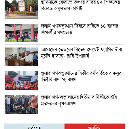
হাসিনাকে ফেরাতে তৎপর রাবির ৪২ শিক্ষকের
বিরুদ্ধে অনুসন্ধান কমিটি
জুলাই গণঅভ্যুত্থান দিবসে রাবিতে ১৪ হাজার
শিক্ষার্থীর গণভোজ
'আমাদের ভেতরের বিভেদ দেখেই ফ্যাসিবাদীরা
মুচকি হাসছে'- রাবি উপাচার্য
জুলাই গণঅভ্যুত্থানের দ্বিতীয় বর্ষপূর্তিতে রাকসুর
‘ভিক্টরি রান’ ম্যারাথন
জুলাই গণ-অভ্যুত্থানের দ্বিতীয় বার্ষিকীতে ইবি
ছাত্রদলের বৃক্ষরোপণ
সর্বশেষ
জনপ্রিয়