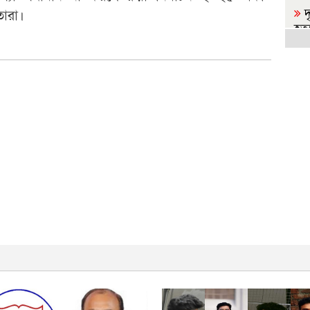
দ
তারা।
হত্
স
করে
র
কর্ম
জ
হা
আ
অন
ম
দিল
ব
প্রধা