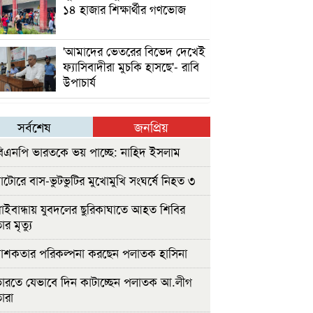
১৪ হাজার শিক্ষার্থীর গণভোজ
'আমাদের ভেতরের বিভেদ দেখেই
ফ্যাসিবাদীরা মুচকি হাসছে'- রাবি
উপাচার্য
সর্বশেষ
জনপ্রিয়
িএনপি ভারতকে ভয় পাচ্ছে: নাহিদ ইসলাম
াটোরে বাস-ভুটভুটির মুখোমুখি সংঘর্ষে নিহত ৩
াইবান্ধায় যুবদলের ছুরিকাঘাতে আহত শিবির
ার মৃত্যু
াশকতার পরিকল্পনা করছেন পলাতক হাসিনা
ারতে যেভাবে দিন কাটাচ্ছেন পলাতক আ.লীগ
ারা