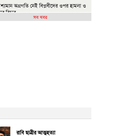
ৃশ্যমান অগ্রগতি নেই বিপ্লবীদের ওপর হামলা ও
যার বিচার
সব খবর
রকার গণভোটের রায় নিয়ে বিশ্বাসঘাতকতা
ছে: নাহিদ
াজশাহীতে (ওয়াটসফেম)-এর উদ্যোগে বৃক্ষরোপণ
সূচি অনুষ্ঠিত
ুলাই গণঅভ্যুত্থান দিবসে ইসলামী ব্যাংক
সপাতালের আলোচনা
.লীগের কাউকে জামায়াতে যুক্ত করতে কেন্দ্রের
ুমতি লাগবে: আমির
েহেরপুর সীমান্তে ৫ জনকে পুশইনের চেষ্টা রুখে
 বিজিবি
ন্যায় ক্ষতিগ্রস্ত ১০০ পরিবারকে নতুন ঘর দেবেন
নমন্ত্রী
রাবি ছাত্রীর আত্মহত্যা