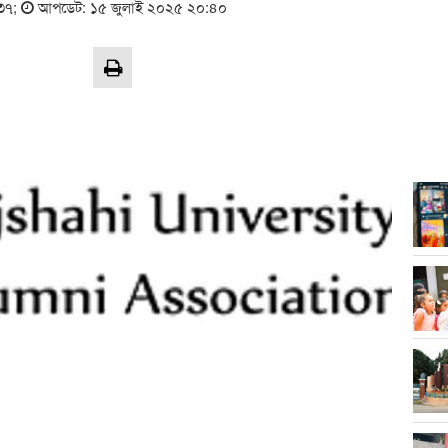
৩৭
;
আপডেট: ১৫ জুলাই ২০২৫ ২০:৪০