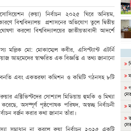
অ্যাসোসিয়েশন (রুয়া) নির্বাচন ২০২৫ ঘিরে অনিয়ম,
কারণে বিশ্ববিদ্যালয় প্রশাসনের অভিযোগ তুলে দ্বিতীয়
 ঘোষণা করলো বিশ্ববিদ্যালয়ের জাতীয়তাবাদী আদর্শে
য মল্লিক মো: মোকাম্মেল কবীর, এসিস্ট্যান্ট এটর্নি
জ আহমেদের স্বাক্ষরিত এক বিজ্ঞপ্তি এ তথ্য জানানো
ব
ন
ার অবনতি এবং একতরফা কমিশন ও কমিটি গঠনসহ ৮টি
গ
নেত
 ও রুয়ার এক্টিভিস্টদের সোশ্যাল মিডিয়ায় হুমকি ও মিথ্যা
করেছে, অসম্পূর্ণ পৃষ্ঠপোষক পরিষদ, অস্বচ্ছ নির্বাচনী
ন
ির্বাচন বর্জন করার কথা জানান তাঁরা।
ভ
নেত
সমস্যা সমাধান না করলে রুয়া নির্বাচন ২০২৫ একটি