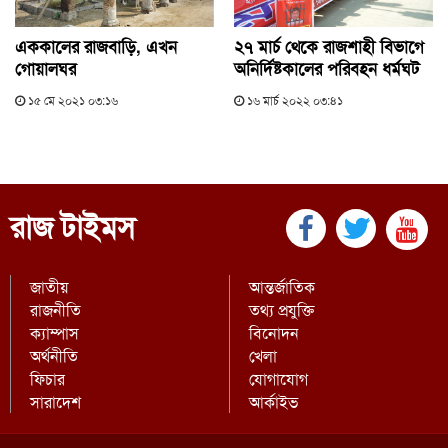
এককালের রাজবাড়ি, এখন
২৭ মার্চ থেকে রাজশাহী বিভাগে
গোয়ালঘর
অনির্দিষ্টকালের পরিবহন ধর্মঘট
১৫ মে ২০২১ ০৩:১৬
১৬ মার্চ ২০২২ ০৩:৪১
রাজ টাইমস
জাতীয়
আন্তর্জাতিক
রাজনীতি
তথ্য প্রযুক্তি
ক্যাম্পাস
বিনোদন
অর্থনীতি
খেলা
ফিচার
যোগাযোগ
সারাদেশ
আর্কাইভ