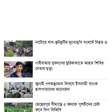
নাটোরে বাস-ভুটভুটির মুখোমুখি সংঘর্ষে নিহত ৩
গাইবান্ধায় যুবদলের ছুরিকাঘাতে আহত শিবির
নেতার মৃত্যু
জুলাই গণঅভ্যুত্থান দিবসে ইসলামী ব্যাংক
হাসপাতালের আলোচনা
মেহেরপুর সীমান্তে ৫ জনকে পুশইনের চেষ্টা
রুখে দিল বিজিবি