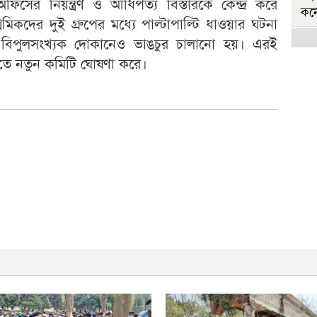
ের নিয়ন্ত্রণ ও আধিপত্য বিস্তারকে কেন্দ্র করে
কর্
কদের দুই গ্রুপের মধ্যে পাল্টাপাল্টি ধাওয়ার ঘটনা
হ
 বিপুলসংখ্যক দোকানেও ভাঙচুর চালানো হয়। এরই
বি
িতে নতুন কমিটি ঘোষণা করে।
রা
হ
বির
রা
জ
সরক
জ
শিক
'
মুচ