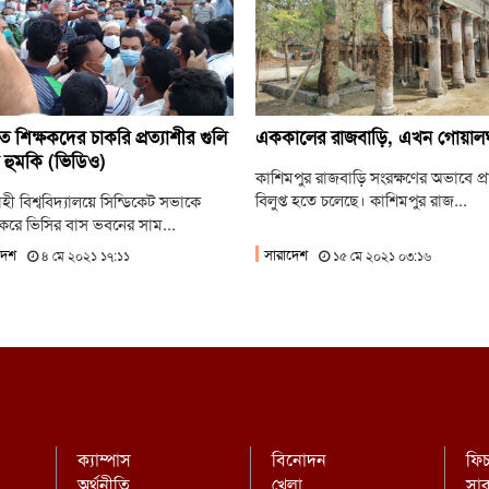
জু
‘ভিক
জু
ছাত
ে শিক্ষকদের চাকরি প্রত্যাশীর গুলি
এককালের রাজবাড়ি, এখন গোয়াল
 হুমকি (ভিডিও)
কাশিমপুর রাজবাড়ি সংরক্ষণের অভাবে প্র
বিলুপ্ত হতে চলেছে। কাশিমপুর রাজ...
হী বিশ্ববিদ্যালয়ে সিন্ডিকেট সভাকে
্র করে ভিসির বাস ভবনের সাম...
দেশ
সারাদেশ
৪ মে ২০২১ ১৭:১১
১৫ মে ২০২১ ০৩:১৬
ক্যাম্পাস
বিনোদন
ফি
অর্থনীতি
খেলা
সা