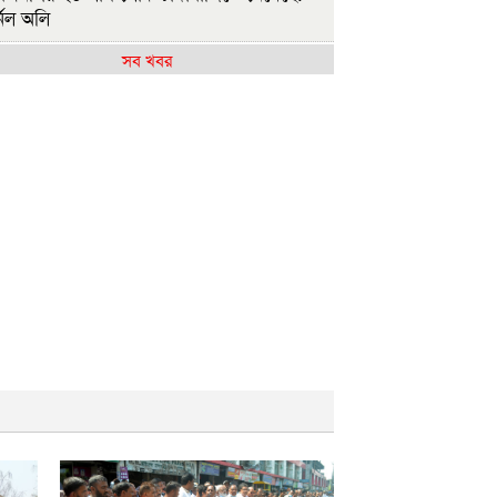
নেল অলি
সব খবর
াসিনাকে কেন এমন সুযোগ দিল ভারত, প্রশ্ন
এনপির
ষ্ট্রপতি নির্বাচন ২০ আগস্ট
াসিনাকে ফেরাতে তৎপর রাবির ৪২ শিক্ষকের
ুদ্ধে অনুসন্ধান কমিটি
জশাহীর মর্যাদা অক্ষুণ্ন রাখা হবে: ভূমিমন্ত্রী
ুলাই সনদ ও গণহত্যার বিচার নিশ্চিত করতে
ারকে বাধ্য করা হবে
ুলাই গণঅভ্যুত্থান দিবসে রাবিতে ১৪ হাজার
্ষার্থীর গণভোজ
আমাদের ভেতরের বিভেদ দেখেই ফ্যাসিবাদীরা
কি হাসছে'- রাবি উপাচার্য