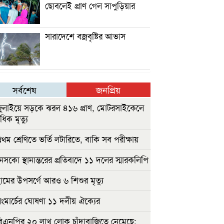
ছোবলেই প্রাণ গেল সাপুড়িয়ার
সারাদেশে বজ্রবৃষ্টির আভাস
সর্বশেষ
জনপ্রিয়
ুলাইয়ে সড়কে ঝরল ৪১৬ প্রাণ, মোটরসাইকেলে
াধিক মৃত্যু
রথম শ্রেণিতে ভর্তি লটারিতে, বাকি সব পরীক্ষায়
েসকো স্থানান্তরের প্রতিবাদে ১১ দলের স্মারকলিপি
ামের উপসর্গে আরও ৬ শিশুর মৃত্যু
ংমার্চের ঘোষণা ১১ দলীয় ঐক্যের
িএনপির ২০ লাখ লোক চাঁদাবাজিতে নেমেছে: