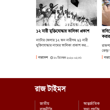
১২ নারী মুক্তিযোদ্ধার তালিকা প্রকাশ
রাবিত
করার
নাটোর জেলার ১২ জন নারীসহ ৬১ নারী
মুক্তিযোদ্ধার নামের তালিকা প্রকাশ কর...
রাজশা
কেন্দ
সারাদেশ
সারা
১৬ ডিসেম্বর ২০২০ ০২:৫১
রাজ টাইমস
জাতীয়
আন্তর্জাতিক
রাজনীতি
তথ্য প্রযুক্তি