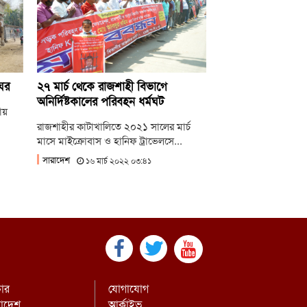
লাই গণঅভ্যুত্থানের দ্বিতীয় বর্ষপূর্তিতে রাকসুর
্টরি রান’ ম্যারাথন
লাই গণ-অভ্যুত্থানের দ্বিতীয় বার্ষিকীতে ইবি
্রদলের বৃক্ষরোপণ
ঘর
২৭ মার্চ থেকে রাজশাহী বিভাগে
অনির্দিষ্টকালের পরিবহন ধর্মঘট
ায়
রাজশাহীর কাটাখালিতে ২০২১ সালের মার্চ
মাসে মাইক্রোবাস ও হানিফ ট্রাভেলসে...
সারাদেশ
১৬ মার্চ ২০২২ ০৩:৪১
চার
যোগাযোগ
রাদেশ
আর্কাইভ