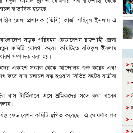
র নতুন কমিটি স্থগিত ঘোষণার পর রাজশাহী থেকে
লাচল স্বাভাবিক হয়েছে।
াহীর জেলা প্রশাসক (ডিসি) কাজী শহিদুল ইসলাম এ
মে) বাংলাদেশ সড়ক পরিবহন ফেডারেশন রাজশাহী জেলা
নতুন কমিটি ঘোষণা করে। কমিটিতে রফিকুল ইসলাম
ধারণ সম্পাদক করা হয়।
জ
রমিকদের একাংশ সকাল থেকে আন্দোলন শুরু করেন এবং
সর্ব
ৎ করে বাস চলাচল বন্ধ হওয়ায় বিভিন্ন রুটের যাত্রীরা
প্
ন
 বাস টার্মিনালে এসে শ্রমিকদের সঙ্গে কথা বলেন
ইসলাম।
হ
 পর্যন্ত ফেডারেশন কমিটি স্থগিত করেছে। এ ঘোষণার পর
ল
ব