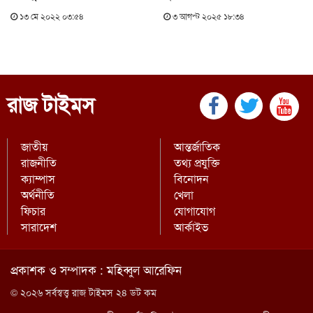
১৩ মে ২০২২ ০৩:৫৪
৩ আগস্ট ২০২৫ ১৮:৩৪
রাজ টাইমস
জাতীয়
আন্তর্জাতিক
রাজনীতি
তথ্য প্রযুক্তি
ক্যাম্পাস
বিনোদন
অর্থনীতি
খেলা
ফিচার
যোগাযোগ
সারাদেশ
আর্কাইভ
প্রকাশক ও সম্পাদক : মহিব্বুল আরেফিন
© ২০২৬ সর্বস্বত্ত্ব রাজ টাইমস ২৪ ডট কম