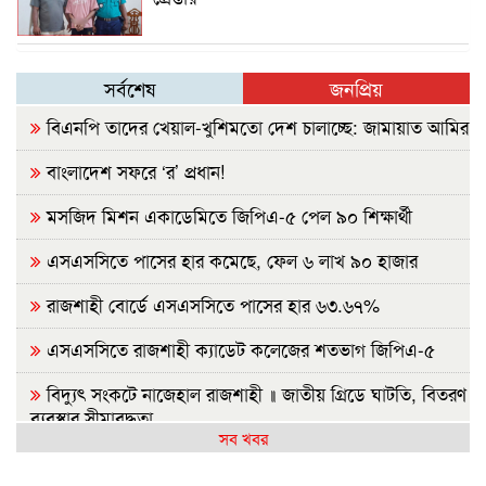
সর্বশেষ
জনপ্রিয়
বিএনপি তাদের খেয়াল-খুশিমতো দেশ চালাচ্ছে: জামায়াত আমির
বাংলাদেশ সফরে ‘র’ প্রধান!
মসজিদ মিশন একাডেমিতে জিপিএ-৫ পেল ৯০ শিক্ষার্থী
এসএসসিতে পাসের হার কমেছে, ফেল ৬ লাখ ৯০ হাজার
রাজশাহী বোর্ডে এসএসসিতে পাসের হার ৬৩.৬৭%
এসএসসিতে রাজশাহী ক্যাডেট কলেজের শতভাগ জিপিএ-৫
বিদ্যুৎ সংকটে নাজেহাল রাজশাহী ॥ জাতীয় গ্রিডে ঘাটতি, বিতরণ
ব্যবস্থার সীমাবদ্ধতা
সব খবর
সৌদিতে কারখানায় আগুন, ১৩ প্রাণহানিতে শোকে স্তব্ধ নওগাঁ