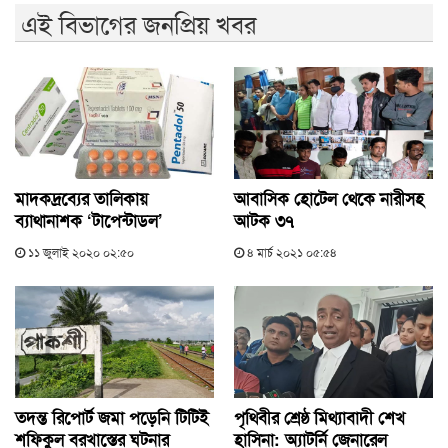
এই বিভাগের জনপ্রিয় খবর
মাদকদ্রব্যের তালিকায়
আবাসিক হোটেল থেকে নারীসহ
ব্যাথানাশক ‘টাপেন্টাডল’
আটক ৩৭
১১ জুলাই ২০২০ ০২:৫০
৪ মার্চ ২০২১ ০৫:৫৪
তদন্ত রিপোর্ট জমা পড়েনি টিটিই
পৃথিবীর শ্রেষ্ঠ মিথ্যাবাদী শেখ
শফিকুল বরখাস্তের ঘটনার
হাসিনা: অ্যাটর্নি জেনারেল