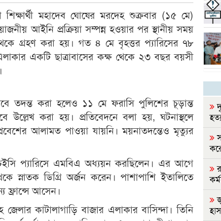
শি শিক্ষার্থী মহাদেব ঘোষের মরদেহ শুক্রবার (১৫ মে)
োজনীয় আইনি প্রক্রিয়া সম্পন্ন হওয়ার পর স্থানীয় সময়
েকে গ্রহণ করা হয়। গত ৪ মে বৃহত্তর প্যারিসের ৭৮
এলাকার একটি ছাত্রাবাসের কক্ষ থেকে ২৩ বছর বয়সী
।
সেবে তদন্ত করা হলেও ১১ মে ফরাসি পুলিশের চূড়ান্ত
দ
সেবে উল্লেখ করা হয়। প্রতিবেদনে বলা হয়, ঘটনাস্থলে
হত্
রবেশের আলামত পাওয়া যায়নি। ময়নাতদন্তেও মৃত্যুর
স
করে
 এইচইসি প্যারিসে এমবিএ অধ্যয়ন করছিলেন। এর আগে
র
েকে স্নাতক ডিগ্রি অর্জন করেন। পাশাপাশি ইতালিতে
কর্ম
য ফ্রান্সে আসেন।
জ
দহ জেলার কাটালাগাড়ি বাজার এলাকার বাসিন্দা। তিনি
হা