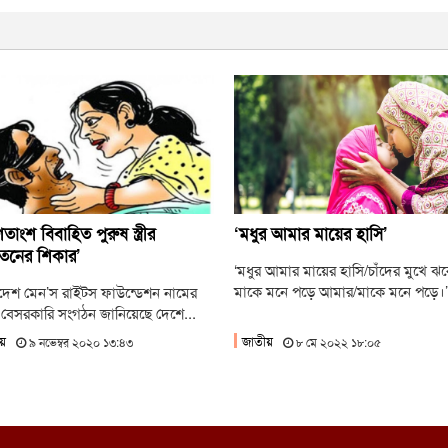
ন
হ
ল
াংশ বিবাহিত পুরুষ স্ত্রীর
‘মধুর আমার মায়ের হাসি’
যাতনের শিকার’
‘মধুর আমার মায়ের হাসি/চাঁদের মুখে ঝর
মাকে মনে পড়ে আমার/মাকে মনে পড়ে।’.
দেশ মেন’স রাইটস ফাউন্ডেশন নামের
বেসরকারি সংগঠন জানিয়েছে দেশে...
য়
জাতীয়
৯ নভেম্বর ২০২০ ১৩:৪৩
৮ মে ২০২২ ১৮:০৫