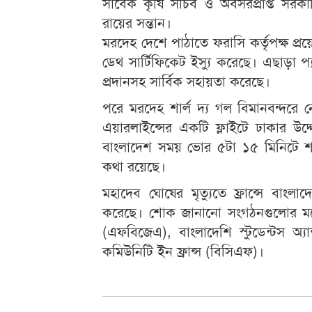
সাবেক কৃষি সচিব ও অবসরপ্রাপ্ত সরকার
রায়ের সন্তান।
মরদেহ দেশে পাঠাতে ফরাসি কর্তৃপক্ষ প
ডেথ সার্টিফিকেট ইস্যু করেছে। এছাড়া প্
প্রদানসহ সার্বিক সহায়তা করেছে।
পরে মরদেহ শার্ল দ্য গল বিমানবন্দরে নে
এয়ারলাইন্সের একটি ফ্লাইটে ঢাকার উ
বাংলাদেশ সময় ভোর ৫টা ১৫ মিনিটে শা
কথা রয়েছে।
মহাদেব ঘোষের মৃত্যুতে ফ্রান্সে বাং
করেছে। শোক জানানো সংগঠনগুলোর মধ্যে 
(এফবিজেএ), বাংলাদেশি স্টুডেন্টস অ্যা
কমিউনিটি ইন ফ্রান্স (বিসিএফ)।