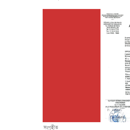
সংগৃহীত