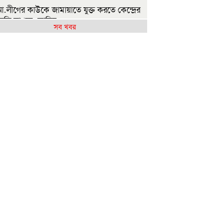
.লীগের কাউকে জামায়াতে যুক্ত করতে কেন্দ্রের
ুমতি লাগবে: আমির
সব খবর
েহেরপুর সীমান্তে ৫ জনকে পুশইনের চেষ্টা রুখে
 বিজিবি
ন্যায় ক্ষতিগ্রস্ত ১০০ পরিবারকে নতুন ঘর দেবেন
নমন্ত্রী
িলেটে দুই বাসের সংঘর্ষ: নিহত বেড়ে ৯
বির হলে এক ছাত্রীর বিরুদ্ধে অন্য মেয়েদের
ন ছবি বয়ফ্রেন্ডকে শেয়ারের অভিযোগ
ষ্ট্রপতি নির্বাচন: বিএনপি প্রার্থী চূড়ান্ত করেনি,
মায়াতের বৈঠক কাল
ুলাইয়ে সড়কে ঝরল ৪১৬ প্রাণ, মোটরসাইকেলে
াধিক মৃত্যু
রথম শ্রেণিতে ভর্তি লটারিতে, বাকি সব পরীক্ষায়