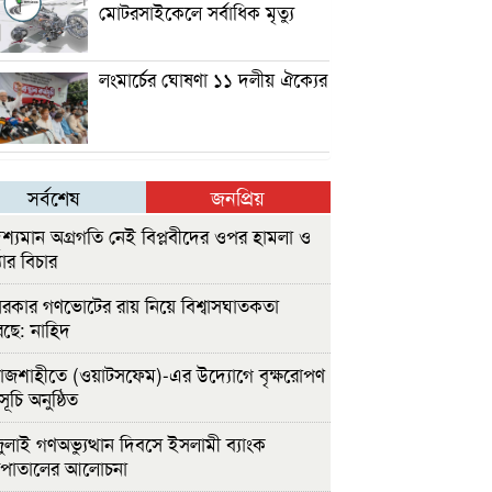
মোটরসাইকেলে সর্বাধিক মৃত্যু
লংমার্চের ঘোষণা ১১ দলীয় ঐক্যের
সর্বশেষ
জনপ্রিয়
ৃশ্যমান অগ্রগতি নেই বিপ্লবীদের ওপর হামলা ও
যার বিচার
রকার গণভোটের রায় নিয়ে বিশ্বাসঘাতকতা
ছে: নাহিদ
াজশাহীতে (ওয়াটসফেম)-এর উদ্যোগে বৃক্ষরোপণ
সূচি অনুষ্ঠিত
ুলাই গণঅভ্যুত্থান দিবসে ইসলামী ব্যাংক
সপাতালের আলোচনা