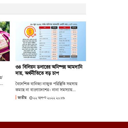
েসকো স্থানান্তরের প্রতিবাদে ১১ দলের স্মারকলিপি
ামের উপসর্গে আরও ৬ শিশুর মৃত্যু
ংমার্চের ঘোষণা ১১ দলীয় ঐক্যের
৩৪ বিলিয়ন ডলারের অনিষ্পন্ন আমদানি
দায়, অর্থনীতিতে বড় চাপ
ে/
..
বৈদেশিক বানিজ্য নাজুক পরিস্থিতি সহসায়
কমছে না বাংলাদেশের। নানা সমস্যায়...
জাতীয়
২২ আগস্ট ২০২২ ২০:৫৯