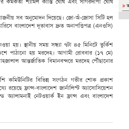
ি কর্মকর্তা শ্যামল কান্তি ঘোষ এবং সাগরদীপা ঘোষ
আ
অন
্রয়োজনীয় সব অনুমোদন দিয়েছে। জো-অঁ-জোসা সিটি হল
ম
যারিসে বাংলাদেশ দূতাবাস দ্রুত অনাপত্তিপত্র (এনওসি)
দিল
ব
ওয়া হয়। স্থানীয় সময় সন্ধ্যা ৭টা ৪৫ মিনিটে তুর্কিশ
প্রধা
দ্দেশে পাঠানো হয় মরদেহ। আগামী রোববার (১৭ মে)
স
হজালাল আন্তর্জাতিক বিমানবন্দরে মরদেহ পৌঁছানোর
ই
গোপ
লাদেশি কমিউনিটির বিভিন্ন সংগঠন গভীর শোক প্রকাশ
রয়েছে ফ্রান্স-বাংলাদেশ জার্নালিস্ট অ্যাসোসিয়েশন
রা
ন্ড অ্যালামনাই নেটওয়ার্ক ইন ফ্রান্স এবং বাংলাদেশ
জা
জ
সর্ব
প্