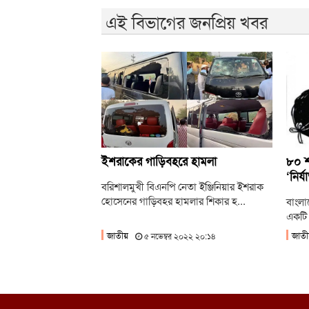
এই বিভাগের জনপ্রিয় খবর
ইশরাকের গাড়িবহরে হামলা
৮০ শত
‘নির্
বরিশালমুখী বিএনপি নেতা ইঞ্জিনিয়ার ইশরাক
হোসেনের গাড়িবহর হামলার শিকার হ...
বাংলা
একটি 
জাতীয়
জাতী
৫ নভেম্বর ২০২২ ২০:১৪