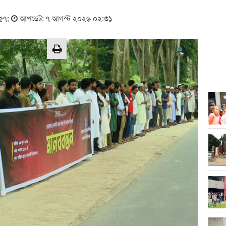
:৫৭
;
আপডেট: ৭ আগস্ট ২০২৬ ০২:৩১