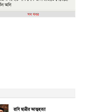
নেল অলি
সব খবর
াসিনাকে কেন এমন সুযোগ দিল ভারত, প্রশ্ন
এনপির
ষ্ট্রপতি নির্বাচন ২০ আগস্ট
াসিনাকে ফেরাতে তৎপর রাবির ৪২ শিক্ষকের
ুদ্ধে অনুসন্ধান কমিটি
জশাহীর মর্যাদা অক্ষুণ্ন রাখা হবে: ভূমিমন্ত্রী
ুলাই সনদ ও গণহত্যার বিচার নিশ্চিত করতে
ারকে বাধ্য করা হবে
ুলাই গণঅভ্যুত্থান দিবসে রাবিতে ১৪ হাজার
্ষার্থীর গণভোজ
আমাদের ভেতরের বিভেদ দেখেই ফ্যাসিবাদীরা
কি হাসছে'- রাবি উপাচার্য
রাবি ছাত্রীর আত্মহত্যা