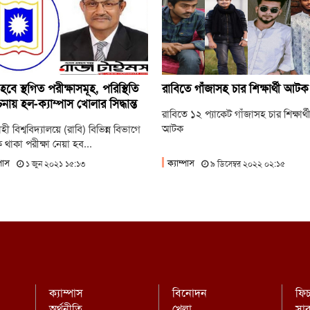
জু
‘ভিক
জু
ছাত
হবে স্থগিত পরীক্ষাসমূহ, পরিস্থিতি
রাবিতে গাঁজাসহ চার শিক্ষার্থী আটক
নায় হল-ক্যাম্পাস খোলার সিদ্ধান্ত
রাবিতে ১২ প্যাকেট গাঁজাসহ চার শিক্ষার্থ
আটক
ী বিশ্ববিদ্যালয়ে (রাবি) বিভিন্ন বিভাগে
থাকা পরীক্ষা নেয়া হব...
্পাস
ক্যাম্পাস
১ জুন ২০২১ ১৫:১৩
৯ ডিসেম্বর ২০২২ ০২:১৫
ক্যাম্পাস
বিনোদন
ফি
অর্থনীতি
খেলা
সা