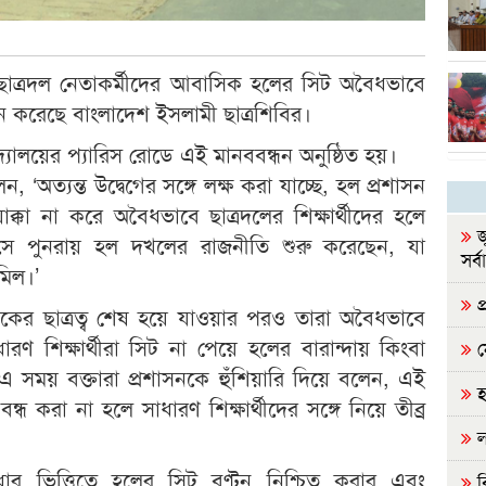
াসে ছাত্রদল নেতাকর্মীদের আবাসিক হলের সিট অবৈধভাবে
লন করেছে বাংলাদেশ ইসলামী ছাত্রশিবির।
ালয়ের প্যারিস রোডে এই মানববন্ধন অনুষ্ঠিত হয়।
, ‘অত্যন্ত উদ্বেগের সঙ্গে লক্ষ করা যাচ্ছে, হল প্রশাসন
য়াক্কা না করে অবৈধভাবে ছাত্রদলের শিক্ষার্থীদের হলে
জ
ম্পাসে পুনরায় হল দখলের রাজনীতি শুরু করেছেন, যা
সর্ব
মিল।’
প্
েকের ছাত্রত্ব শেষ হয়ে যাওয়ার পরও তারা অবৈধভাবে
 শিক্ষার্থীরা সিট না পেয়ে হলের বারান্দায় কিংবা
ন
সময় বক্তারা প্রশাসনকে হুঁশিয়ারি দিয়ে বলেন, এই
হ
্ধ করা না হলে সাধারণ শিক্ষার্থীদের সঙ্গে নিয়ে তীব্র
ল
মেধার ভিত্তিতে হলের সিট বণ্টন নিশ্চিত করার এবং
ব