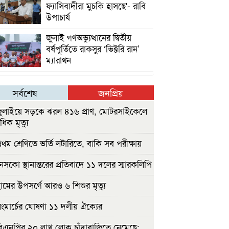
ফ্যাসিবাদীরা মুচকি হাসছে'- রাবি
উপাচার্য
জুলাই গণঅভ্যুত্থানের দ্বিতীয়
বর্ষপূর্তিতে রাকসুর ‘ভিক্টরি রান’
ম্যারাথন
সর্বশেষ
জনপ্রিয়
ুলাইয়ে সড়কে ঝরল ৪১৬ প্রাণ, মোটরসাইকেলে
াধিক মৃত্যু
রথম শ্রেণিতে ভর্তি লটারিতে, বাকি সব পরীক্ষায়
েসকো স্থানান্তরের প্রতিবাদে ১১ দলের স্মারকলিপি
ামের উপসর্গে আরও ৬ শিশুর মৃত্যু
ংমার্চের ঘোষণা ১১ দলীয় ঐক্যের
িএনপির ২০ লাখ লোক চাঁদাবাজিতে নেমেছে: