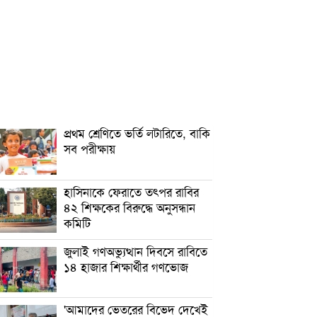
প্রথম শ্রেণিতে ভর্তি লটারিতে, বাকি
সব পরীক্ষায়
হাসিনাকে ফেরাতে তৎপর রাবির
৪২ শিক্ষকের বিরুদ্ধে অনুসন্ধান
কমিটি
জুলাই গণঅভ্যুত্থান দিবসে রাবিতে
১৪ হাজার শিক্ষার্থীর গণভোজ
'আমাদের ভেতরের বিভেদ দেখেই