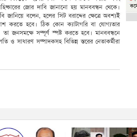
কর্
হিষ্কারের জোর দাবি জানানো হয় মানববন্ধন থেকে।
ি জানিয়ে বলেন, হলের সিট বরাদ্দের ক্ষেত্রে অবশ্যই
হ
্রকাশ করতে হবে। ঠিক কোন ক্যাটাগরি বা যোগ্যতার
বি
, তা জনসমক্ষে সম্পূর্ণ স্পষ্ট করতে হবে। মানববন্ধনে
রা
াপতি ও সাধারণ সম্পাদকসহ বিভিন্ন স্তরের নেতাকর্মীরা
হ
বির
রা
জ
সরক
জ
শিক
'
মুচ