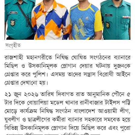
সংগৃহীত
রাজশাহী মহানগরীতে নিষিদ্ধ ঘোষিত সংগঠনের ব্যানারে
মিছিল ও উসকানিমূলক স্লোগান দেয়ার ঘটনায় দুজন‌কে
গ্রেপ্তার করে পুলিশ। এসময় তা‌দের সন্ত্রাস বি‌রোধী আইনে
গ্রেপ্তার ‌দেখা‌নো হয়।
২১ জুন ২০২৬ তারিখ দিবাগত রাত আনুমানিক পৌনে ৫
টার দিকে বোয়ালিয়া মডেল থানার রানীবাজার টাইলস পট্টি
মোড়ে কার্যক্রম নিষিদ্ধ সংগঠন বাংলাদেশ আওয়ামী লীগ,
যুবলীগ ও ছাত্রলীগের কর্মীরা ব্যানার সহকারে সমবেত হয়ে
বিভিন্ন উসকানিমূলক স্লোগান দিয়ে মিছিল করে এবং পুরো