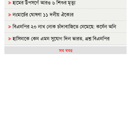
হামের উপসর্গে আরও ৬ শিশুর মৃত্যু
লংমার্চের ঘোষণা ১১ দলীয় ঐক্যের
বিএনপির ২০ লাখ লোক চাঁদাবাজিতে নেমেছে: কর্নেল অলি
হাসিনাকে কেন এমন সুযোগ দিল ভারত, প্রশ্ন বিএনপির
রাষ্ট্রপতি নির্বাচন ২০ আগস্ট
সব খবর
হাসিনাকে ফেরাতে তৎপর রাবির ৪২ শিক্ষকের বিরুদ্ধে অনুসন্ধান
কমিটি
রাজশাহীর মর্যাদা অক্ষুণ্ন রাখা হবে: ভূমিমন্ত্রী
জুলাই সনদ ও গণহত্যার বিচার নিশ্চিত করতে সরকারকে বাধ্য
করা হবে
জুলাই গণঅভ্যুত্থান দিবসে রাবিতে ১৪ হাজার শিক্ষার্থীর গণভোজ
'আমাদের ভেতরের বিভেদ দেখেই ফ্যাসিবাদীরা মুচকি হাসছে'-
রাবি উপাচার্য