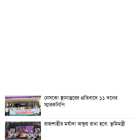
নেসকো স্থানান্তরের প্রতিবাদে ১১ দলের
স্মারকলিপি
রাজশাহীর মর্যাদা অক্ষুণ্ন রাখা হবে: ভূমিমন্ত্রী