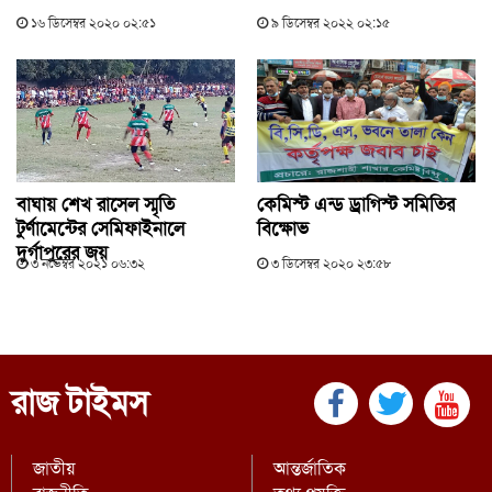
১৬ ডিসেম্বর ২০২০ ০২:৫১
৯ ডিসেম্বর ২০২২ ০২:১৫
বাঘায় শেখ রাসেল স্মৃতি
কেমিস্ট এন্ড ড্রাগিস্ট সমিতির
টুর্ণামেন্টের সেমিফাইনালে
বিক্ষোভ
দুর্গাপুরের জয়
৩ নভেম্বর ২০২১ ০৬:৩২
৩ ডিসেম্বর ২০২০ ২৩:৫৮
রাজ টাইমস
জাতীয়
আন্তর্জাতিক