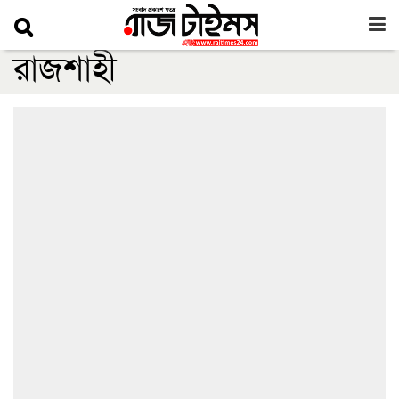
রাজশাহী