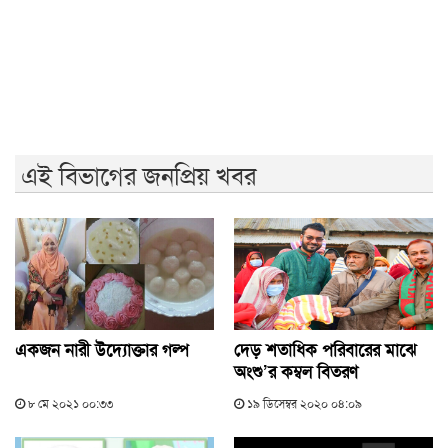
'আমাদের ভেতরের বিভেদ দেখেই ফ্যাসিবাদীরা মুচকি হাসছে'-
রাবি উপাচার্য
এই বিভাগের জনপ্রিয় খবর
একজন নারী উদ্যোক্তার গল্প
দেড় শতাধিক পরিবারের মাঝে
অংশু’র কম্বল বিতরণ
৮ মে ২০২১ ০০:৩৩
১৯ ডিসেম্বর ২০২০ ০৪:০৯