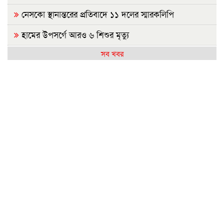
নেসকো স্থানান্তরের প্রতিবাদে ১১ দলের স্মারকলিপি
হামের উপসর্গে আরও ৬ শিশুর মৃত্যু
সব খবর
লংমার্চের ঘোষণা ১১ দলীয় ঐক্যের
বিএনপির ২০ লাখ লোক চাঁদাবাজিতে নেমেছে: কর্নেল অলি
হাসিনাকে কেন এমন সুযোগ দিল ভারত, প্রশ্ন বিএনপির
রাষ্ট্রপতি নির্বাচন ২০ আগস্ট
হাসিনাকে ফেরাতে তৎপর রাবির ৪২ শিক্ষকের বিরুদ্ধে অনুসন্ধান
কমিটি
রাজশাহীর মর্যাদা অক্ষুণ্ন রাখা হবে: ভূমিমন্ত্রী
জুলাই সনদ ও গণহত্যার বিচার নিশ্চিত করতে সরকারকে বাধ্য
করা হবে
জুলাই গণঅভ্যুত্থান দিবসে রাবিতে ১৪ হাজার শিক্ষার্থীর গণভোজ