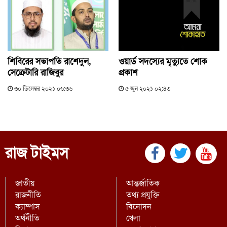
শিবিরের সভাপতি রাশেদুল,
ওয়ার্ড সদস্যের মৃত্যুতে শোক
সেক্রেটারি রাজিবুর
প্রকাশ
৩০ ডিসেম্বর ২০২১ ০৬:৩৬
৫ জুন ২০২১ ০২:৪৩
রাজ টাইমস
জাতীয়
আন্তর্জাতিক
রাজনীতি
তথ্য প্রযুক্তি
ক্যাম্পাস
বিনোদন
অর্থনীতি
খেলা