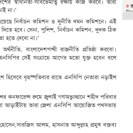
েশের স্বাধীনতা-সার্বভেমৗত্ব রক্ষায় কাজ করবে। তারা
র
াই না।'
চিত্
হয়েছে নির্বাচন কমিশন ও দুনীতি দমন কমিশনে। এই
র
 দিতে হবে। সেনা, পুলিশ, নির্বাচন কমিশন, দুদক ঠিক
হয়ে
তা হতে দেবো না।'
প
র্থনীতি, বাংলাদেশপন্থী রাজনীতি প্রতিষ্ঠা করবো।
তথ্যম
া এনসিপির সেই সংগ্রামে আগের মতো যুক্ত হবেন বলে
স
মৃত্য
 অংশ হিসেবে বৃহস্পতিবার রাতে এনসিপি নেতারা নড়াইল
রা
পাঠ
লের কনফারেন্স রুমে জুলাই গণঅভ্যুত্থানে শহীদ পরিবার
আ
লা আড়াইটায় তারা জেলা এনসিপি আয়োজিত পথসভায়
জা
জা
সেন,সারজিস আলম, হাসনাত আব্দুল্লাহ প্রমুখ বক্তব্য
র