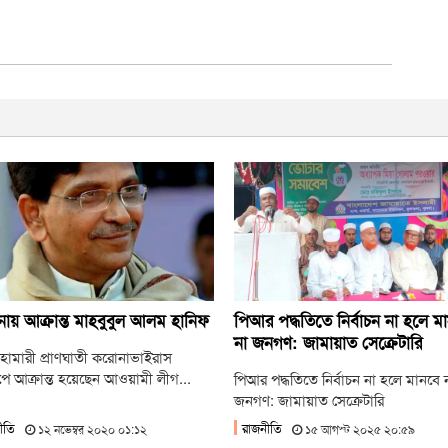
অস্বস
রা
আল
ফ
এক
প
ায় আক্রান্ত মাহবুবুল আলম হানিফ
পিআর পদ্ধতিতে নির্বাচন না হলে ম
না জনগণ: জামায়াত সেক্রেটারি
 মহামারী প্রাণঘাতী করোনাভাইরাস
পে আক্রান্ত হয়েছেন আওয়ামী লীগ...
পিআর পদ্ধতিতে নির্বাচন না হলে মানবে 
জনগণ: জামায়াত সেক্রেটারি
ীতি
রাজনীতি
১২ নভেম্বর ২০২০ ০১:১২
১৫ আগস্ট ২০২৫ ২০:৫৯