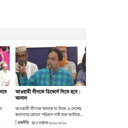
্থি
ষ্ট্রপতি নির্বাচন: জামায়াতের প্রার্থী হিসেবে
োচনায় যারা
্যাসিবাদের বয়ান তৈরি করেছে সাংবাদিকদের
াংশ: ড. মাসউদ
াকিস্তানে গত তিন দিনে ২৯ ‘সশস্ত্র সদস্য’ নিহত
ানবে
আওয়ামী লীগকে ডিভোর্স দিতে হবে :
আলাল
না
আওয়ামী লীগকে তালাক না দিলে এ দেশের
জনগণের কোনো পরিত্রাণ নাই বলে জানিয়ে...
রাজনীতি
৩ অক্টোবর ২০২০ ০১:০০