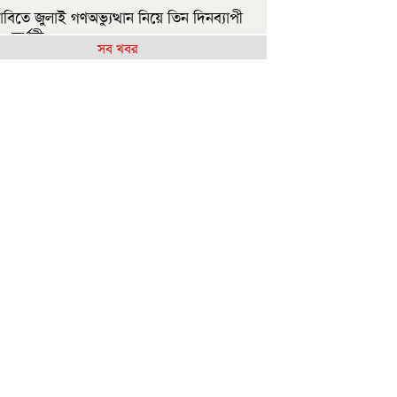
াবিতে জুলাই গণঅভ্যুত্থান নিয়ে তিন দিনব্যাপী
র প্রদর্শনী
সব খবর
াষ্ট্রপতি নির্বাচনকে দলীয় বিষয়ে পরিণত করা
ছে: নাহিদ ইসলাম
্রতিবছর দেশে ৫ কোটি বৃক্ষরোপণ করা হবে:
ন্ত্রী
ীমান্তে বিএসএফের গুলিতে বাংলাদেশি যুবকের
ু
বি শিক্ষার্থীকে বাঁচাতে এয়ার অ্যাম্বুল্যান্সে ঢাকায়
াল প্রশাসন
গামীকাল এসএসসির ফল প্রকাশ, যেভাবে
নবেন
মায়াত জোটের রাষ্ট্রপতি প্রার্থী ঘোষণা
াজশাহীতে সবজির বাজারে স্বস্তি, আমিষপণ্যে