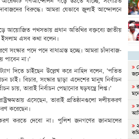
 আরেকটি গণআন্দোলন গড়ে উঠতে যাচ্ছে, সংগঠিত
াঁদাবাজদের বিরুদ্ধে। আমরা যেভাবে জুলাই আন্দোলনে
মোড়ে আয়োজিত পথসভায় প্রধান অতিথির বক্তব্যে জাতীয়
হিদ ইসলাম এসব কথা বলেন।
ণে সংস্কার পদে পদে বাধাগ্রস্ত হচ্ছে। আমরা চাঁদাবাজ-
য় পাবেন না।'
স
ট্যাগ দিতে চাইছেন উল্লেখ করে নাহিদ বলেন, 'পতিত
জনে
র্বাচন চাই। বিচার, সংস্কার ছাড়া এদেশের মানুষ নির্বাচন
র
াচন চায়, তারাই নির্বাচন পেছানোর ষড়যন্ত্রে লিপ্ত।'
মন
্ট্রক্ষমতায় এসেছেন, তারাই প্রতিষ্ঠানগুলো দলীয়করণ
স
়করণ করেছেন।
আম
য়করণ করতে দেবো না। পুলিশ জনগণের জানমালের
২
কমি