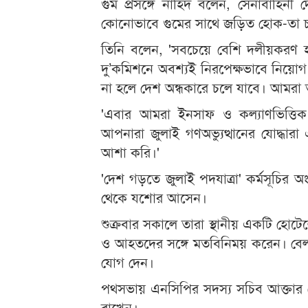
গুম প্রসঙ্গে নাহিদ বলেন, সেনাবাহিনী দ
কোনোভাবে গুমের সাথে জড়িত হোক-তা চ
তিনি বলেন, 'সবচেয়ে বেশি দলীয়করণ 
দু’কমিশনে অবশ্যই নিরপেক্ষভাবে নিয়োগ
না হলে দেশ অন্ধকারে চলে যাবে। আমরা 
'এবার আমরা ইনসাফ ও কল্যাণভিত্তিক অ
আপনারা জুলাই গণঅভ্যুত্থানের যোদ্ধার
আশা করি।'
'দেশ গড়তে জুলাই পদযাত্রা' কর্মসূচির
থেকে যশোর আসেন।
শুক্রবার সকালে তারা স্থানীয় একটি হোটে
ও আহতদের সঙ্গে মতবিনিময় করেন। বে
যোগ দেন।
পথসভায় এনসিপির সদস্য সচিব আক্তার হো
রাখেন।