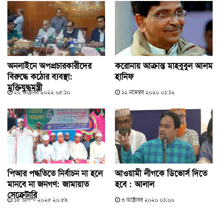
অনলাইনে অপপ্রচারকারীদের
করোনায় আক্রান্ত মাহবুবুল আলম
বিরুদ্ধে কঠোর ব্যবস্থা:
হানিফ
মুক্তিযুদ্ধমন্ত্রী
২০ অক্টোবর ২০২২ ০৫:১০
১২ নভেম্বর ২০২০ ০১:১২
পিআর পদ্ধতিতে নির্বাচন না হলে
আওয়ামী লীগকে ডিভোর্স দিতে
মানবে না জনগণ: জামায়াত
হবে : আলাল
সেক্রেটারি
১৫ আগস্ট ২০২৫ ২০:৫৯
৩ অক্টোবর ২০২০ ০১:০০