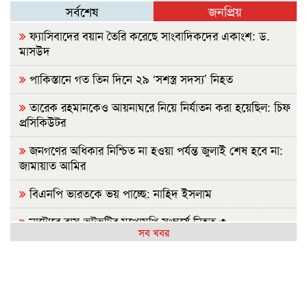
সর্বশেষ
জনপ্রিয়
ফ্যাসিবাদের বয়ান তৈরি করেছে সাংবাদিকদের একাংশ: ড.
মাসউদ
পাকিস্তানে গত তিন দিনে ২৯ ‘সশস্ত্র সদস্য’ নিহত
তারেক রহমানকেও আয়নাঘরে নিয়ে নির্যাতন করা হয়েছিল: চিফ
প্রসিকিউটর
জনগণের অধিকার নিশ্চিত না হওয়া পর্যন্ত জুলাই শেষ হবে না:
জামায়াত আমির
বিএনপি ভারতকে ভয় পাচ্ছে: নাহিদ ইসলাম
নাটোরে বাস-ভুটভুটির মুখোমুখি সংঘর্ষে নিহত ৩
সব খবর
গাইবান্ধায় যুবদলের ছুরিকাঘাতে আহত শিবির নেতার মৃত্যু
নাশকতার পরিকল্পনা করছেন পলাতক হাসিনা
ভারতে যেভাবে দিন কাটাচ্ছেন পলাতক আ.লীগ নেতারা