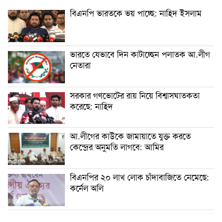
বিএনপি ভারতকে ভয় পাচ্ছে: নাহিদ ইসলাম
ভারতে যেভাবে দিন কাটাচ্ছেন পলাতক আ.লীগ
নেতারা
সরকার গণভোটের রায় নিয়ে বিশ্বাসঘাতকতা
করেছে: নাহিদ
আ.লীগের কাউকে জামায়াতে যুক্ত করতে
কেন্দ্রের অনুমতি লাগবে: আমির
বিএনপির ২০ লাখ লোক চাঁদাবাজিতে নেমেছে:
কর্নেল অলি