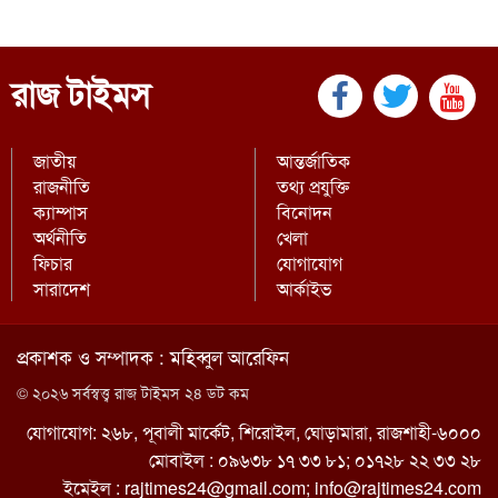
রাজ টাইমস
জাতীয়
আন্তর্জাতিক
রাজনীতি
তথ্য প্রযুক্তি
ক্যাম্পাস
বিনোদন
অর্থনীতি
খেলা
ফিচার
যোগাযোগ
সারাদেশ
আর্কাইভ
প্রকাশক ও সম্পাদক : মহিব্বুল আরেফিন
© ২০২৬ সর্বস্বত্ত্ব রাজ টাইমস ২৪ ডট কম
যোগাযোগ: ২৬৮, পূবালী মার্কেট, শিরোইল, ঘোড়ামারা, রাজশাহী-৬০০০
মোবাইল : ০৯৬৩৮ ১৭ ৩৩ ৮১; ০১৭২৮ ২২ ৩৩ ২৮
ইমেইল :
rajtimes24@gmail.com
;
info@rajtimes24.com