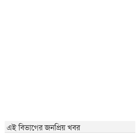
দৃশ্যমান অগ্রগতি নেই বিপ্লবীদের ওপর হামলা ও হত্যার বিচার
সরকার গণভোটের রায় নিয়ে বিশ্বাসঘাতকতা করেছে: নাহিদ
রাজশাহীতে (ওয়াটসফেম)-এর উদ্যোগে বৃক্ষরোপণ কর্মসূচি
অনুষ্ঠিত
জুলাই গণঅভ্যুত্থান দিবসে ইসলামী ব্যাংক হাসপাতালের
আলোচনা
আ.লীগের কাউকে জামায়াতে যুক্ত করতে কেন্দ্রের অনুমতি
লাগবে: আমির
মেহেরপুর সীমান্তে ৫ জনকে পুশইনের চেষ্টা রুখে দিল বিজিবি
এই বিভাগের জনপ্রিয় খবর