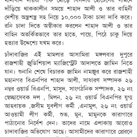
দাঁড়িয়ে থাককালীন সময়ে শাহাদ আলী ও তার বাহিনী
দেশীয় অস্ত্রশস্ত্র সহ নিয়ে ১০,০০০ টাকা চাদা দাবি করে।
রনি চাদা দিতে অস্বীকার করলেন শাহাদ আলী ও তার
বাহিন অতর্কিতভাবে তার হাতে, পায়ে, পিঠে চাকু দিয়ে
হত্যার উদ্দেশ্যে যখম করে।
চাঁদাবাজির এই মামলার আসামিরা মঙ্গলবার দুপুরে
রাজশাহী জুডিশিয়াল ম্যাজিস্ট্রেট আদালতে জামিন নিতে
যান। শুনানি শেষে বিচারক জামিন নামঞ্জুর করে রাজশাহী
মহানগর বিএনপির শাহাদ আলী, সাধারণ সম্পাদক ২৬
নম্বর ওয়ার্ড বিএনপি, মাসুদ, সাংগঠনিক সম্পাদক, ২৬ নং
স্বেচ্ছাসেবক দল , মিলন, ২৬ নং ওয়ার্ড বিএনপির যুগ্ম
আহবায়ক ,জসীম যুবলীগ কর্মী ,এনামুল, ২৬ নং ওয়ার্ড
আওয়ামী লীগ কর্মী, শুভ, মুন, মামুনকে কারাগারে
পাঠানোর নির্দেশ দেন। তাদের নামে এলাকায় আরোও
চাদাবাজির অভিযোগ আছে। আসামীদের কারাগারে প্রেরনে