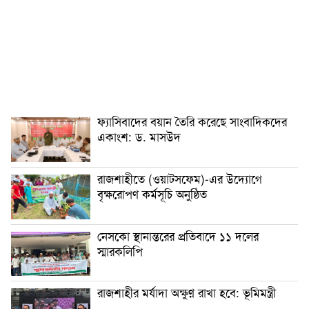
ফ্যাসিবাদের বয়ান তৈরি করেছে সাংবাদিকদের
একাংশ: ড. মাসউদ
রাজশাহীতে (ওয়াটসফেম)-এর উদ্যোগে
বৃক্ষরোপণ কর্মসূচি অনুষ্ঠিত
নেসকো স্থানান্তরের প্রতিবাদে ১১ দলের
স্মারকলিপি
রাজশাহীর মর্যাদা অক্ষুণ্ন রাখা হবে: ভূমিমন্ত্রী