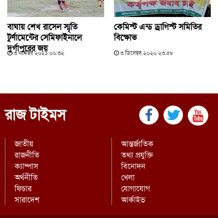
বাঘায় শেখ রাসেল স্মৃতি
কেমিস্ট এন্ড ড্রাগিস্ট সমিতির
টুর্ণামেন্টের সেমিফাইনালে
বিক্ষোভ
দুর্গাপুরের জয়
৩ নভেম্বর ২০২১ ০৬:৩২
৩ ডিসেম্বর ২০২০ ২৩:৫৮
রাজ টাইমস
জাতীয়
আন্তর্জাতিক
রাজনীতি
তথ্য প্রযুক্তি
ক্যাম্পাস
বিনোদন
অর্থনীতি
খেলা
ফিচার
যোগাযোগ
সারাদেশ
আর্কাইভ