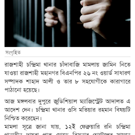
সংগৃহিত
রাজশাহী চন্দ্রিমা থানার চাঁদাবাজি মামলায় জামিন নিতে
যাওয়া রাজশাহী মহানগর বিএনপির ২৬ নং ওয়ার্ড সাধারণ
সম্পাদক শাহাদ আলী ও তার ৮ সহযোগীকে কারাগারে
পাঠানো হয়েছে।
আজ মঙ্গলবার দুপুরে জুডিশিয়াল ম্যাজিস্ট্রেট আদালত এ
আদেশ দেন। চন্দ্রিমা থানার ওসি মতিয়ার রহমান বিষয়টি
নিশ্চিত করেছেন।
মামলা সূত্রে জানা যায়, ১২ই ফেব্রুয়ারি রনি চন্দ্রিমা
থানাধীন দায়রা পাক মোড়ে বিসনার হোটেলের সামনে