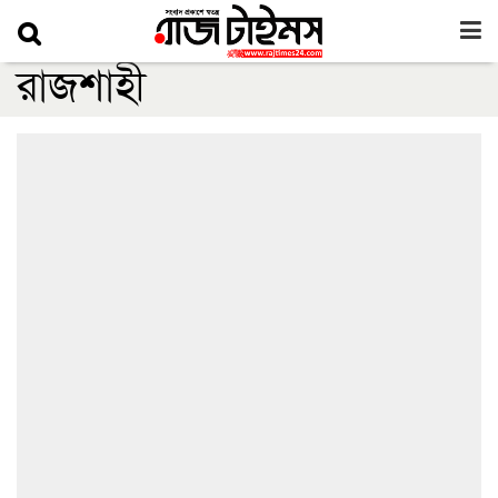
রাজশাহী