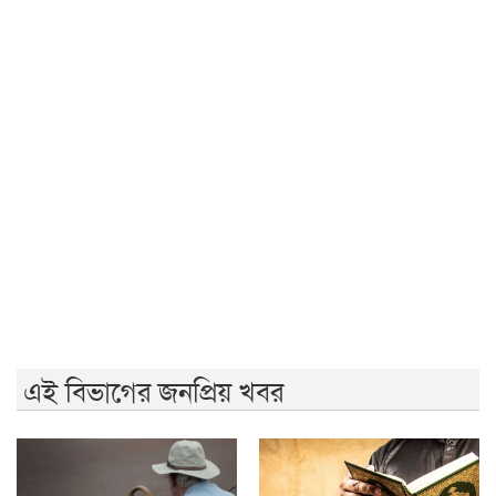
সরকার গণভোটের রায় নিয়ে বিশ্বাসঘাতকতা করেছে: নাহিদ
রাজশাহীতে (ওয়াটসফেম)-এর উদ্যোগে বৃক্ষরোপণ কর্মসূচি
অনুষ্ঠিত
জুলাই গণঅভ্যুত্থান দিবসে ইসলামী ব্যাংক হাসপাতালের
আলোচনা
আ.লীগের কাউকে জামায়াতে যুক্ত করতে কেন্দ্রের অনুমতি
লাগবে: আমির
মেহেরপুর সীমান্তে ৫ জনকে পুশইনের চেষ্টা রুখে দিল বিজিবি
এই বিভাগের জনপ্রিয় খবর