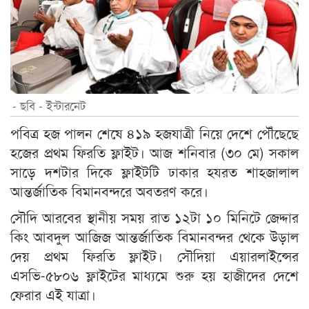
- ছবি - ইন্টারনেট
পবিত্র হজ পালন শেষে ৪১৯ হজযাত্রী নিয়ে দেশে পৌঁছেছে
হজের প্রথম ফিরতি ফ্লাইট। আজ শনিবার (৩০ মে) সকাল
সাড়ে দশটার দিকে ফ্লাইটটি ঢাকার হযরত শাহজালাল
আন্তর্জাতিক বিমানবন্দরে অবতরণ করে।
সৌদি আরবের স্থানীয় সময় রাত ১২টা ১০ মিনিটে জেদ্দার
কিং আবদুল আজিজ আন্তর্জাতিক বিমানবন্দর থেকে উড়াল
দেয় প্রথম ফিরতি ফ্লাইট। সৌদিয়া এয়ারলাইন্সের
এসভি-৫৮০৬ ফ্লাইটের মাধ্যমে শুরু হয় হাজীদের দেশে
ফেরার এই যাত্রা।