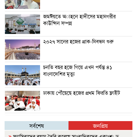
জমঈয়তে অাহলে হাদীসের মহানগরীর
কাউন্সিল সম্পন্ন
২০২৭ সালের হজের প্রাক-নিবন্ধন শুরু
চলতি বছর হজে গিয়ে এখন পর্যন্ত ৪১
বাংলাদেশির মৃত্যু
ঢাকায় পৌঁছেছে হজের প্রথম ফিরতি ফ্লাইট
সর্বশেষ
জনপ্রিয়
ফ্যাসিবাদের বয়ান তৈরি করেছে সাংবাদিকদের একাংশ: ড.