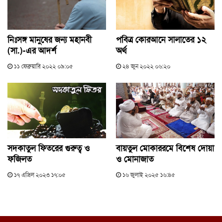
নিঃসঙ্গ মানুষের জন্য মহানবী
পবিত্র কোরআনে সালাতের ১২
(সা.)-এর আদর্শ
অর্থ
১১ ফেব্রুয়ারি ২০২২ ০৯:০৫
২৪ জুন ২০২২ ০৬:২০
সদকাতুল ফিতরের গুরুত্ব ও
বায়তুল মোকাররমে বিশেষ দোয়া
ফজিলত
ও মোনাজাত
১৭ এপ্রিল ২০২৩ ১৭:০৫
১৬ জুলাই ২০২৫ ১৬:৪৫