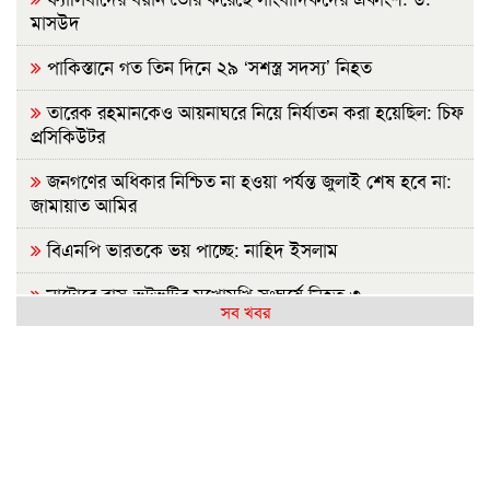
মাসউদ
পাকিস্তানে গত তিন দিনে ২৯ ‘সশস্ত্র সদস্য’ নিহত
তারেক রহমানকেও আয়নাঘরে নিয়ে নির্যাতন করা হয়েছিল: চিফ
প্রসিকিউটর
জনগণের অধিকার নিশ্চিত না হওয়া পর্যন্ত জুলাই শেষ হবে না:
জামায়াত আমির
বিএনপি ভারতকে ভয় পাচ্ছে: নাহিদ ইসলাম
নাটোরে বাস-ভুটভুটির মুখোমুখি সংঘর্ষে নিহত ৩
সব খবর
গাইবান্ধায় যুবদলের ছুরিকাঘাতে আহত শিবির নেতার মৃত্যু
নাশকতার পরিকল্পনা করছেন পলাতক হাসিনা
ভারতে যেভাবে দিন কাটাচ্ছেন পলাতক আ.লীগ নেতারা
দৃশ্যমান অগ্রগতি নেই বিপ্লবীদের ওপর হামলা ও হত্যার বিচার