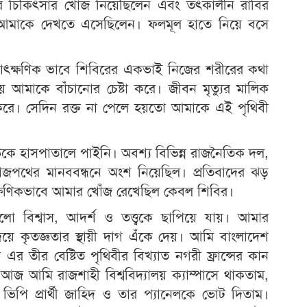
 চিকিৎসার খোঁজ নিয়েছিলেন এবং তৎকালীন রাবির
জু
‘ভিক
আমাকে দেখতে এসেছিলেন। ফলমূল হাতে নিয়ে বসে
জু
ছাত
াৎক্ষণিক ভাবে শিবিরের একভাই নিজের শরীরের কথা
য়ে আমাকে বাঁচানোর চেষ্টা করে। জীবন মৃত্যুর মালিক
জ করে। সেদিন রক্ত না পেলে হয়তো আমাকে এই পৃথিবী
ে হাসপাতালে পাইনি। অবশ্য বিভিন্ন রাজনৈতিক দল,
 রাজপথের মানববন্ধনে অংশ নিয়েছিল। প্রতিবাদের ঝড়
ার্বক্ষণিকভাবে আমার খোঁজ রেখেছিল কেবল শিবির।
গুলো বিশ্বাস, আদর্শ ও তত্ত্বকে ছাপিয়ে যায়। আমার
দয়ে কৃতজ্ঞতার স্থায়ী দাগ এঁকে দেয়। আমি বাংলাদেশ
 এর তীর বেষ্টিত পৃথিবীর বিখ্যাত নগরী ফ্রান্সের কান
 আমি রাজশাহী বিশ্ববিদ্যালয় ক্যাম্পাসে থাকতাম,
িপি প্রার্থী জাহিদ ও তার প্যানেলকে ভোট দিতাম।