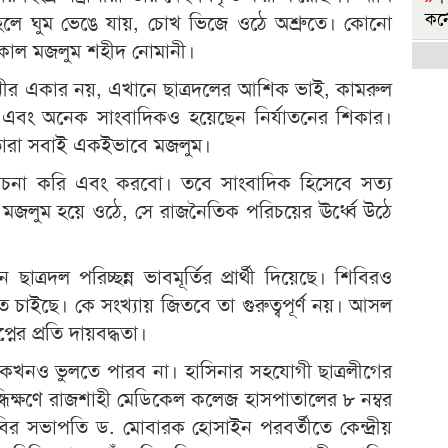
কর্
ে হলে ঘুম ভেঙে যায়, চোখ ভিজে ওঠে অশ্রুতে। কোনো
কাল মজলুম শহীদ নোমানী।
হ
বি
ানীর একার নয়, এখানে ছাত্রদলের আশিক ভাই, কামরুল
্থী এবং অনেক সাংবাদিকও হয়েছেন নির্যাতনের শিকার।
রা
 তারা সবাই একইভাবে মজলুম।
হ
চনা করি এবং করবো। তবে সাংবাদিক হিসেবে সত্য
বির
মজলুম হয়ে ওঠে, সে রাজনৈতিক পরিচয়ের ঊর্ধ্বে উঠে
রা
জ
াত্রদল পরিচ্ছন্ন ভাবমূর্তির প্রার্থী দিয়েছে। শিবিরও
সরক
রতে চাইছে। কে সংখ্যায় জিতবে তা গুরুত্বপূর্ণ নয়। আসল
জ
্নের প্রতি দায়বদ্ধতা।
শিক
ি কখনও ভুলতে পারব না। হাসিনার সহযোগী ছাত্রলীগের
'
ন্ধিক্ষণে রাজশাহী মেডিকেল কলেজ হাসপাতালের ৮ নম্বর
মুচ
বির সভাপতি ড. মোবারক হোসাইন পরবর্তীতে কেন্দ্রীয়