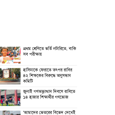
প্রথম শ্রেণিতে ভর্তি লটারিতে, বাকি
সব পরীক্ষায়
হাসিনাকে ফেরাতে তৎপর রাবির
৪২ শিক্ষকের বিরুদ্ধে অনুসন্ধান
কমিটি
জুলাই গণঅভ্যুত্থান দিবসে রাবিতে
১৪ হাজার শিক্ষার্থীর গণভোজ
'আমাদের ভেতরের বিভেদ দেখেই