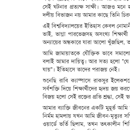
সেই ঘটনার প্রত্যক্ষ সাক্ষী। আজও মন
দলীয় বিভাজন নয় আমার কাছে তিনি চির
এই বিশ্ববিদ্যালয়ের ইতিহাস কেবল নোম
ভাই, ভাগ্না পারভেজসহ অসংখ্য শিক্ষার
অন্যায়ের অন্ধকারে যারা আলো খুঁজছিল,
আমি জামায়াতকে যৌক্তিক ভাবে সমালো
বলাই আমার দায়িত্ব। আর সত্য হলো "যে 
যায়"। ইতিহাসে তাদের পরাজয় নেই।
শুনেছি রাবি ক্যাম্পাসে রাকসুর ইলেকশনে ছ
সর্বশক্তি দিয়ে শিক্ষার্থীদের হৃদয় জয় ক
বিজয় হলো সেই রক্তের প্রতি শ্রদ্ধা, সেই স্বপ
আমার ব্যাক্তি জীবনের একটি মুহূর্ত আম
নির্মম হামলায় যখন আমি জীবন-মৃত্যুর স
ওয়ার্ডে ভর্তি ছিলাম, তখন তৎকালীন শি