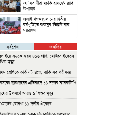
ফ্যাসিবাদীরা মুচকি হাসছে'- রাবি
উপাচার্য
জুলাই গণঅভ্যুত্থানের দ্বিতীয়
বর্ষপূর্তিতে রাকসুর ‘ভিক্টরি রান’
ম্যারাথন
সর্বশেষ
জনপ্রিয়
ুলাইয়ে সড়কে ঝরল ৪১৬ প্রাণ, মোটরসাইকেলে
াধিক মৃত্যু
রথম শ্রেণিতে ভর্তি লটারিতে, বাকি সব পরীক্ষায়
েসকো স্থানান্তরের প্রতিবাদে ১১ দলের স্মারকলিপি
ামের উপসর্গে আরও ৬ শিশুর মৃত্যু
ংমার্চের ঘোষণা ১১ দলীয় ঐক্যের
িএনপির ২০ লাখ লোক চাঁদাবাজিতে নেমেছে: