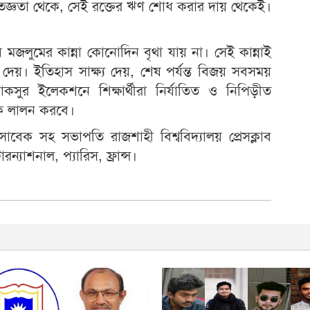
তজ্ঞতা থেকে, সেই রক্তের ঋণ শোধ করার দায় থেকেই।
জলুমের কান্না কোনোদিন বৃথা যায় না। সেই কান্নাই
 দেয়। ইতিহাস সাক্ষ্য দেয়, শেষ পর্যন্ত বিজয় সবসময়
সুর ইলেকশনে শিক্ষার্থীরা নির্যাতিত ও নিপিড়ীত
কে লালন করবে।
বেক সহ সভাপতি রাজশাহী বিশ্ববিদ্যালয় প্রেসক্লাব
রন্যাশনাল, প্যারিস, ফ্রান্স।