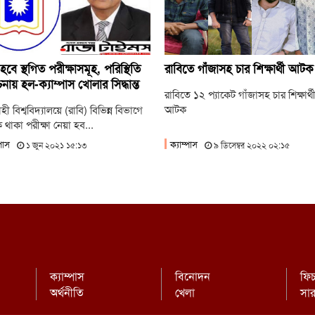
হবে স্থগিত পরীক্ষাসমূহ, পরিস্থিতি
রাবিতে গাঁজাসহ চার শিক্ষার্থী আটক
নায় হল-ক্যাম্পাস খোলার সিদ্ধান্ত
রাবিতে ১২ প্যাকেট গাঁজাসহ চার শিক্ষার্থ
আটক
ী বিশ্ববিদ্যালয়ে (রাবি) বিভিন্ন বিভাগে
থাকা পরীক্ষা নেয়া হব...
্পাস
ক্যাম্পাস
১ জুন ২০২১ ১৫:১৩
৯ ডিসেম্বর ২০২২ ০২:১৫
ক্যাম্পাস
বিনোদন
ফি
অর্থনীতি
খেলা
সা