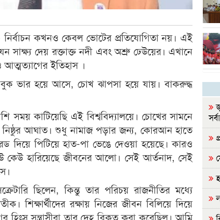
কসু) নির্বাচন কখনও কেবল ভোটের প্রতিযোগিতা নয়। এই
 যেন সাক্ষ্য দেয় রক্তাক্ত নদী এবং অশ্রু ঢেউয়ের। এখানে
ও আত্মত্যাগের ইতিহাস ।
ক ভার হয়ে আসে, চোখ ঝাপসা হয়ে যায়। বাকরুদ্ধ
জ
েশি সময় কাটিয়েছি এই বিশ্ববিদ্যালয়ে। চোখের সামনে
সর্ব
ের নিষ্ঠুর আঘাত। শুধু নামাজ পড়ার জন্য, কোরআন হাতে
প্
িক-রড দিয়ে পিটিয়ে হাত-পা ভেঙে দেওয়া হয়েছে। কারও
 কেউ কেউ হারিয়েছে জীবনের আলো। সেই আর্তনাদ, সেই
ন
সে।
হ
ক্রেটারি ছিলেন, কিন্তু তার পরিচয় রাজনীতির মধ্যে
ল
তীক। শিক্ষার্থীদের রক্ষায় নিজের জীবন বিলিয়ে দিয়ে
র হিংস্র সন্ত্রাসীরা তার দেহ বিকৃত করা করেছিল। আমি
ব