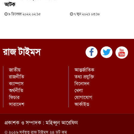
আটক
৯ ডিসেম্বর ২০২২ ০২:১৫
৭ জুন ২০২১ ০৩:১৮
রাজ টাইমস
জাতীয়
আন্তর্জাতিক
রাজনীতি
তথ্য প্রযুক্তি
ক্যাম্পাস
বিনোদন
অর্থনীতি
খেলা
ফিচার
যোগাযোগ
সারাদেশ
আর্কাইভ
প্রকাশক ও সম্পাদক : মহিব্বুল আরেফিন
© ২০২৬ সর্বস্বত্ত্ব রাজ টাইমস ২৪ ডট কম