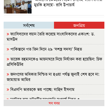
মুচকি হাসছে'- রাবি উপাচার্য
সর্বশেষ
জনপ্রিয়
ফ্যাসিবাদের বয়ান তৈরি করেছে সাংবাদিকদের একাংশ: ড.
মাসউদ
পাকিস্তানে গত তিন দিনে ২৯ ‘সশস্ত্র সদস্য’ নিহত
তারেক রহমানকেও আয়নাঘরে নিয়ে নির্যাতন করা হয়েছিল: চিফ
প্রসিকিউটর
জনগণের অধিকার নিশ্চিত না হওয়া পর্যন্ত জুলাই শেষ হবে না:
জামায়াত আমির
বিএনপি ভারতকে ভয় পাচ্ছে: নাহিদ ইসলাম
নাটোরে বাস-ভুটভুটির মুখোমুখি সংঘর্ষে নিহত ৩
সব খবর