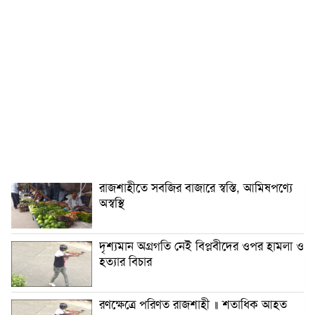
রাজশাহীতে সবজির বাজারে স্বস্তি, আমিষপণ্যে
অস্বস্থি
দৃশ্যমান অগ্রগতি নেই বিপ্লবীদের ওপর হামলা ও
হত্যার বিচার
রণক্ষেত্রে পরিণত রাজশাহী ॥ শতাধিক আহত