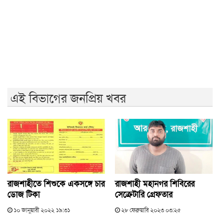
তারেক রহমানের সঙ্গে ভারতীয় হাইকমিশনারের বৈঠক আজ
এই বিভাগের জনপ্রিয় খবর
রাজশাহীতে শিশুকে একসঙ্গে চার
রাজশাহী মহানগর শিবিরের
ডোজ টিকা
সেক্রেটারি গ্রেফতার
১০ জানুয়ারী ২০২২ ১৯:৩১
২৮ ফেব্রুয়ারি ২০২৩ ০৩:২৫