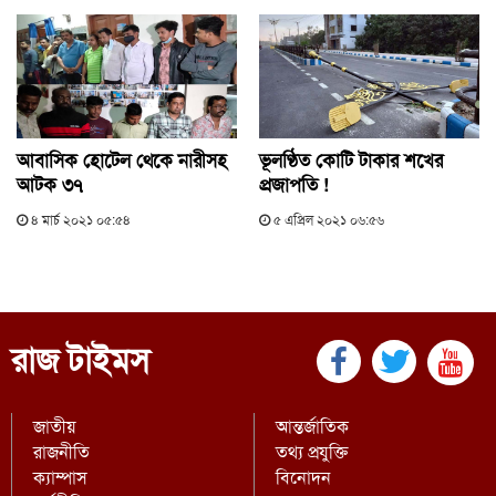
আবাসিক হোটেল থেকে নারীসহ
ভূলণ্ঠিত কোটি টাকার শখের
আটক ৩৭
প্রজাপতি !
৪ মার্চ ২০২১ ০৫:৫৪
৫ এপ্রিল ২০২১ ০৬:৫৬
রাজ টাইমস
জাতীয়
আন্তর্জাতিক
রাজনীতি
তথ্য প্রযুক্তি
ক্যাম্পাস
বিনোদন