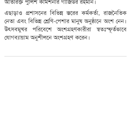
অতিরিক্ত পুলিশ কমিশনার গাজিউর রহমান।
এছাড়াও প্রশাসনের বিভিন্ন স্তরের কর্মকর্তা, রাজনৈতিক
নেতা এবং বিভিন্ন শ্রেণি-পেশার মানুষ অনুষ্ঠানে অংশ নেন।
উৎসবমুখর পরিবেশে অংশগ্রহণকারীরা স্বতঃস্ফূর্তভাবে
যোগব্যায়াম অনুশীলনে অংশগ্রহণ করেন।