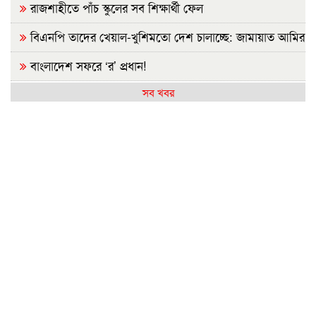
রাজশাহীতে পাঁচ স্কুলের সব শিক্ষার্থী ফেল
বিএনপি তাদের খেয়াল-খুশিমতো দেশ চালাচ্ছে: জামায়াত আমির
বাংলাদেশ সফরে ‘র’ প্রধান!
সব খবর
মসজিদ মিশন একাডেমিতে জিপিএ-৫ পেল ৯০ শিক্ষার্থী
এসএসসিতে পাসের হার কমেছে, ফেল ৬ লাখ ৯০ হাজার
রাজশাহী বোর্ডে এসএসসিতে পাসের হার ৬৩.৬৭%
এসএসসিতে রাজশাহী ক্যাডেট কলেজের শতভাগ জিপিএ-৫
বিদ্যুৎ সংকটে নাজেহাল রাজশাহী ॥ জাতীয় গ্রিডে ঘাটতি, বিতরণ
ব্যবস্থার সীমাবদ্ধতা
সৌদিতে কারখানায় আগুন, ১৩ প্রাণহানিতে শোকে স্তব্ধ নওগাঁ
এসএসসি পরীক্ষায় এবার ৩১২ প্রতিষ্ঠানে কেউই পাশ করেনি
এসএসসির ফল প্রকাশ, পাশের হার ৬২.২৫ শতাংশ