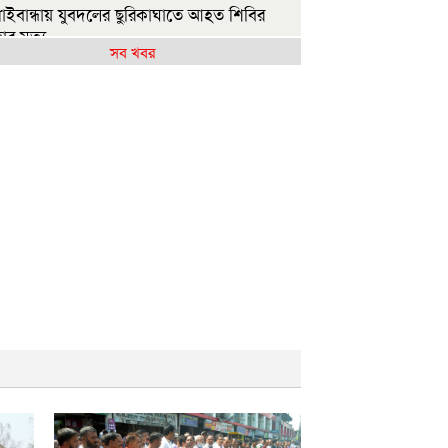
াইবান্ধায় যুবদলের ছুরিকাঘাতে আহত শিবির
ার মৃত্যু
সব খবর
াশকতার পরিকল্পনা করছেন পলাতক হাসিনা
ারতে যেভাবে দিন কাটাচ্ছেন পলাতক আ.লীগ
ারা
ৃশ্যমান অগ্রগতি নেই বিপ্লবীদের ওপর হামলা ও
যার বিচার
রকার গণভোটের রায় নিয়ে বিশ্বাসঘাতকতা
ছে: নাহিদ
াজশাহীতে (ওয়াটসফেম)-এর উদ্যোগে বৃক্ষরোপণ
সূচি অনুষ্ঠিত
ুলাই গণঅভ্যুত্থান দিবসে ইসলামী ব্যাংক
সপাতালের আলোচনা
.লীগের কাউকে জামায়াতে যুক্ত করতে কেন্দ্রের