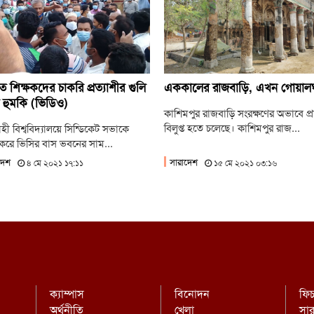
অন
ম
দিল
ব
ে শিক্ষকদের চাকরি প্রত্যাশীর গুলি
এককালের রাজবাড়ি, এখন গোয়াল
প্রধা
 হুমকি (ভিডিও)
কাশিমপুর রাজবাড়ি সংরক্ষণের অভাবে প্র
বিলুপ্ত হতে চলেছে। কাশিমপুর রাজ...
হী বিশ্ববিদ্যালয়ে সিন্ডিকেট সভাকে
্র করে ভিসির বাস ভবনের সাম...
দেশ
সারাদেশ
৪ মে ২০২১ ১৭:১১
১৫ মে ২০২১ ০৩:১৬
ক্যাম্পাস
বিনোদন
ফি
অর্থনীতি
খেলা
সা