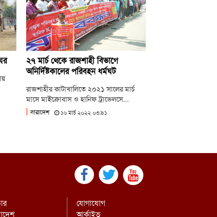
ুমতি লাগবে: আমির
েহেরপুর সীমান্তে ৫ জনকে পুশইনের চেষ্টা রুখে
 বিজিবি
ন্যায় ক্ষতিগ্রস্ত ১০০ পরিবারকে নতুন ঘর দেবেন
ঘর
২৭ মার্চ থেকে রাজশাহী বিভাগে
নমন্ত্রী
অনির্দিষ্টকালের পরিবহন ধর্মঘট
ায়
রাজশাহীর কাটাখালিতে ২০২১ সালের মার্চ
মাসে মাইক্রোবাস ও হানিফ ট্রাভেলসে...
সারাদেশ
১৬ মার্চ ২০২২ ০৩:৪১
চার
যোগাযোগ
রাদেশ
আর্কাইভ