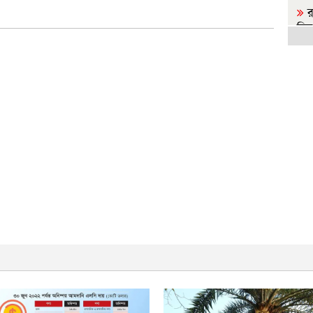
র
চিত্
র
হয়ে
প
তথ্যম
স
মৃত্য
রা
পাঠ
আ
জা
জা
র