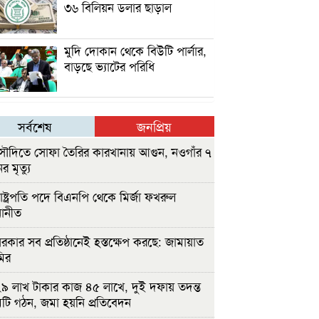
৩৬ বিলিয়ন ডলার ছাড়াল
মুদি দোকান থেকে বিউটি পার্লার,
বাড়ছে ভ্যাটের পরিধি
সর্বশেষ
জনপ্রিয়
ৌদিতে সোফা তৈরির কারখানায় আগুন, নওগাঁর ৭
র মৃত্যু
াষ্ট্রপতি পদে বিএনপি থেকে মির্জা ফখরুল
োনীত
রকার সব প্রতিষ্ঠানেই হস্তক্ষেপ করছে: জামায়াত
ির
৯ লাখ টাকার কাজ ৪৫ লাখে, দুই দফায় তদন্ত
টি গঠন, জমা হয়নি প্রতিবেদন