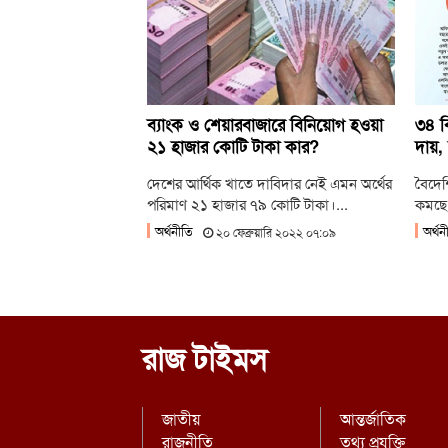
ব্যাংক ও শেয়ারবাজারে বিনিয়োগ হওয়া
৩৪ ব
২১ হাজার কোটি টাকা কার?
দায়,
দেশের আর্থিক খাতে দাবিদার নেই এমন অর্থের
বৈদেশ
পরিমাণ ২১ হাজার ৭৯ কোটি টাকা।...
কমছে 
অর্থনীতি
অর্থন
২০ ফেব্রুয়ারি ২০২২ ০৭:০৯
রাজ টাইমস
জাতীয়
আন্তর্জাতিক
রাজনীতি
তথ্য প্রযুক্তি