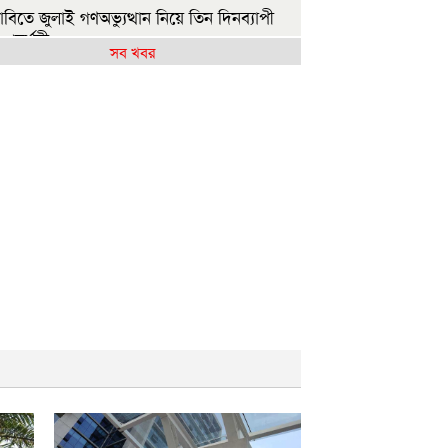
াবিতে জুলাই গণঅভ্যুত্থান নিয়ে তিন দিনব্যাপী
র প্রদর্শনী
সব খবর
াষ্ট্রপতি নির্বাচনকে দলীয় বিষয়ে পরিণত করা
ছে: নাহিদ ইসলাম
্রতিবছর দেশে ৫ কোটি বৃক্ষরোপণ করা হবে:
ন্ত্রী
ীমান্তে বিএসএফের গুলিতে বাংলাদেশি যুবকের
ু
বি শিক্ষার্থীকে বাঁচাতে এয়ার অ্যাম্বুল্যান্সে ঢাকায়
াল প্রশাসন
গামীকাল এসএসসির ফল প্রকাশ, যেভাবে
নবেন
মায়াত জোটের রাষ্ট্রপতি প্রার্থী ঘোষণা
াজশাহীতে সবজির বাজারে স্বস্তি, আমিষপণ্যে