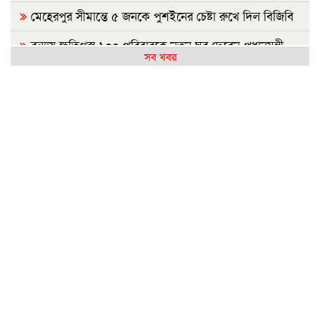
মেহেরপুর সীমান্তে ৫ জনকে পুশইনের চেষ্টা রুখে দিল বিজিবি
বন্যায় ক্ষতিগ্রস্ত ১০০ পরিবারকে নতুন ঘর দেবেন প্রধানমন্ত্রী
সব খবর
সিলেটে দুই বাসের সংঘর্ষ: নিহত বেড়ে ৯
ইবির হলে এক ছাত্রীর বিরুদ্ধে অন্য মেয়েদের গোপন ছবি
বয়ফ্রেন্ডকে শেয়ারের অভিযোগ
রাষ্ট্রপতি নির্বাচন: বিএনপি প্রার্থী চূড়ান্ত করেনি, জামায়াতের বৈঠক
কাল
জুলাইয়ে সড়কে ঝরল ৪১৬ প্রাণ, মোটরসাইকেলে সর্বাধিক মৃত্যু
প্রথম শ্রেণিতে ভর্তি লটারিতে, বাকি সব পরীক্ষায়
নেসকো স্থানান্তরের প্রতিবাদে ১১ দলের স্মারকলিপি
হামের উপসর্গে আরও ৬ শিশুর মৃত্যু
লংমার্চের ঘোষণা ১১ দলীয় ঐক্যের