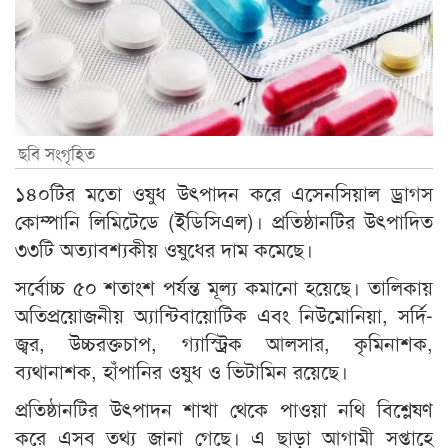
ছবি সংগৃহিত
১৪০টির মতো ওষুধ উৎপাদন করে এসেনসিয়াল ড্রাগস
কোম্পানি লিমিটেডে (ইডিসিএল)। প্রতিষ্ঠানটির উৎপাদিত
৩৩টি অত্যাবশ্যকীয় ওষুধের দাম কমেছে।
সর্বোচ্চ ৫০ শতাংশ পর্যন্ত মূল্য কমানো হয়েছে। তালিকায়
অতিপ্রয়োজনীয় অ্যান্টিবায়োটিক এবং নিউমোনিয়া, সর্দি-
জ্বর, উচ্চরক্তচাপ, গ্যাস্ট্রিক আলসার, কৃমিনাশক,
ব্যথানাশক, হাঁপানির ওষুধ ও ভিটামিন রয়েছে।
প্রতিষ্ঠানটির উৎপাদন শাখা থেকে পাওয়া নথি বিশ্লেষণ
করে এসব তথ্য জানা গেছে। এ ছাড়া আগামী সপ্তাহে