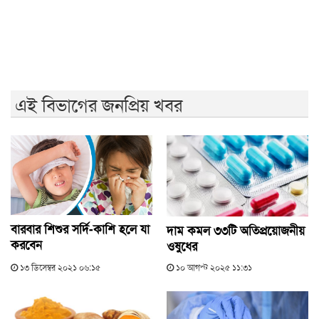
বিএনপির ২০ লাখ লোক চাঁদাবাজিতে নেমেছে: কর্নেল অলি
এই বিভাগের জনপ্রিয় খবর
বারবার শিশুর সর্দি-কাশি হলে যা
দাম কমল ৩৩টি অতিপ্রয়োজনীয়
করবেন
ওষুধের
১৩ ডিসেম্বর ২০২১ ০৬:১৫
১০ আগস্ট ২০২৫ ১১:৩১