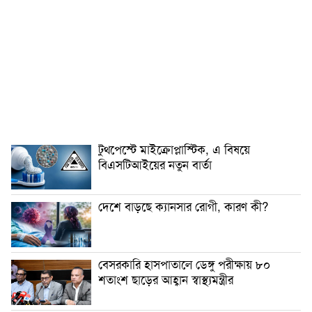
টুথপেস্টে মাইক্রোপ্লাস্টিক, এ বিষয়ে
বিএসটিআইয়ের নতুন বার্তা
দেশে বাড়ছে ক্যানসার রোগী, কারণ কী?
বেসরকারি হাসপাতালে ডেঙ্গু পরীক্ষায় ৮০
শতাংশ ছাড়ের আহ্বান স্বাস্থ্যমন্ত্রীর