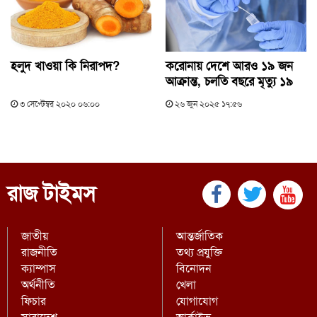
হলুদ খাওয়া কি নিরাপদ?
করোনায় দেশে আরও ১৯ জন
আক্রান্ত, চলতি বছরে মৃত্যু ১৯
৩ সেপ্টেম্বর ২০২০ ০৬:০০
২৬ জুন ২০২৫ ১৭:৫৬
রাজ টাইমস
জাতীয়
আন্তর্জাতিক
রাজনীতি
তথ্য প্রযুক্তি
ক্যাম্পাস
বিনোদন
অর্থনীতি
খেলা
ফিচার
যোগাযোগ
সারাদেশ
আর্কাইভ