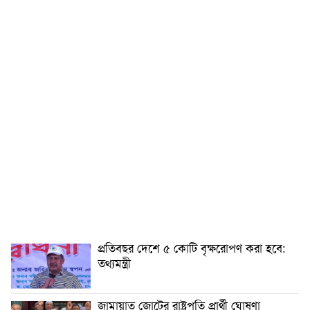
প্রতিবছর দেশে ৫ কোটি বৃক্ষরোপণ করা হবে:
তথ্যমন্ত্রী
জামায়াত জোটের রাষ্ট্রপতি প্রার্থী ঘোষণা