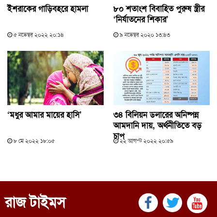
ইশরাকের গাড়িবহরে হামলা
৮০ শতাংশ বিবাহিত পুরুষ স্ত্রীর
‘নির্যাতনের শিকার’
৫ নভেম্বর ২০২২ ২০:১৪
৯ নভেম্বর ২০২০ ১৩:৪৩
‘মধুর আমার মায়ের হাসি’
৩৪ বিলিয়ন ডলারের অনিষ্পন্ন
আমদানি দায়, অর্থনীতিতে বড়
চাপ
৮ মে ২০২২ ১৮:০৫
২২ আগস্ট ২০২২ ২০:৫৯
রাজ টাইমস