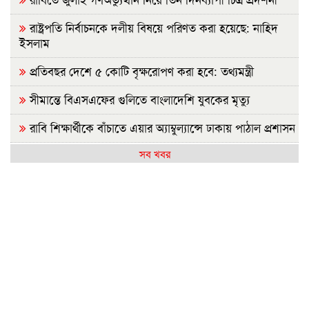
রাষ্ট্রপতি নির্বাচনকে দলীয় বিষয়ে পরিণত করা হয়েছে: নাহিদ
ইসলাম
প্রতিবছর দেশে ৫ কোটি বৃক্ষরোপণ করা হবে: তথ্যমন্ত্রী
সীমান্তে বিএসএফের গুলিতে বাংলাদেশি যুবকের মৃত্যু
রাবি শিক্ষার্থীকে বাঁচাতে এয়ার অ্যাম্বুল্যান্সে ঢাকায় পাঠাল প্রশাসন
সব খবর
আগামীকাল এসএসসির ফল প্রকাশ, যেভাবে জানবেন
জামায়াত জোটের রাষ্ট্রপতি প্রার্থী ঘোষণা
রাজশাহীতে সবজির বাজারে স্বস্তি, আমিষপণ্যে অস্বস্থি
রাষ্ট্রপতি নির্বাচন: জামায়াতের প্রার্থী হিসেবে আলোচনায় যারা
ফ্যাসিবাদের বয়ান তৈরি করেছে সাংবাদিকদের একাংশ: ড.
মাসউদ