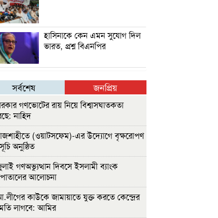
হাসিনাকে কেন এমন সুযোগ দিল
ভারত, প্রশ্ন বিএনপির
সর্বশেষ
জনপ্রিয়
রকার গণভোটের রায় নিয়ে বিশ্বাসঘাতকতা
ছে: নাহিদ
াজশাহীতে (ওয়াটসফেম)-এর উদ্যোগে বৃক্ষরোপণ
সূচি অনুষ্ঠিত
ুলাই গণঅভ্যুত্থান দিবসে ইসলামী ব্যাংক
সপাতালের আলোচনা
.লীগের কাউকে জামায়াতে যুক্ত করতে কেন্দ্রের
ুমতি লাগবে: আমির