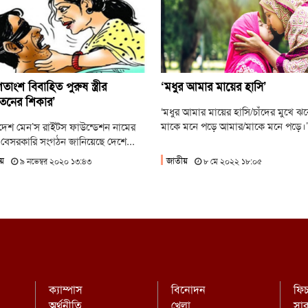
হ
ল
ব
কর্
াংশ বিবাহিত পুরুষ স্ত্রীর
‘মধুর আমার মায়ের হাসি’
যাতনের শিকার’
‘মধুর আমার মায়ের হাসি/চাঁদের মুখে ঝর
মাকে মনে পড়ে আমার/মাকে মনে পড়ে।’.
দেশ মেন’স রাইটস ফাউন্ডেশন নামের
বেসরকারি সংগঠন জানিয়েছে দেশে...
য়
জাতীয়
৯ নভেম্বর ২০২০ ১৩:৪৩
৮ মে ২০২২ ১৮:০৫
ক্যাম্পাস
বিনোদন
ফি
অর্থনীতি
খেলা
সা