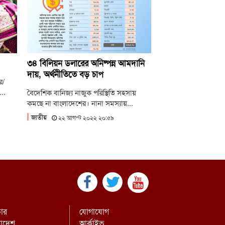
ামের উপসর্গে আরও ৬ শিশুর মৃত্যু
ংমার্চের ঘোষণা ১১ দলীয় ঐক্যের
িএনপির ২০ লাখ লোক চাঁদাবাজিতে নেমেছে:
নেল অলি
৩৪ বিলিয়ন ডলারের অনিষ্পন্ন আমদানি
দায়, অর্থনীতিতে বড় চাপ
ে/
..
বৈদেশিক বানিজ্য নাজুক পরিস্থিতি সহসায়
কমছে না বাংলাদেশের। নানা সমস্যায়...
জাতীয়
২২ আগস্ট ২০২২ ২০:৫৯
চার
যোগাযোগ
রাদেশ
আর্কাইভ