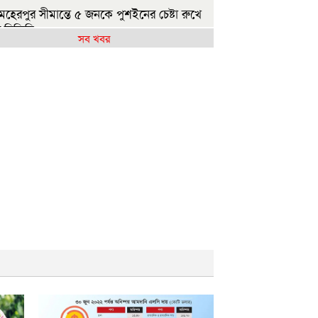
েহেরপুর সীমান্তে ৫ জনকে পুশইনের চেষ্টা রুখে
 বিজিবি
সব খবর
ন্যায় ক্ষতিগ্রস্ত ১০০ পরিবারকে নতুন ঘর দেবেন
নমন্ত্রী
িলেটে দুই বাসের সংঘর্ষ: নিহত বেড়ে ৯
বির হলে এক ছাত্রীর বিরুদ্ধে অন্য মেয়েদের
ন ছবি বয়ফ্রেন্ডকে শেয়ারের অভিযোগ
ষ্ট্রপতি নির্বাচন: বিএনপি প্রার্থী চূড়ান্ত করেনি,
মায়াতের বৈঠক কাল
ুলাইয়ে সড়কে ঝরল ৪১৬ প্রাণ, মোটরসাইকেলে
াধিক মৃত্যু
রথম শ্রেণিতে ভর্তি লটারিতে, বাকি সব পরীক্ষায়
েসকো স্থানান্তরের প্রতিবাদে ১১ দলের স্মারকলিপি