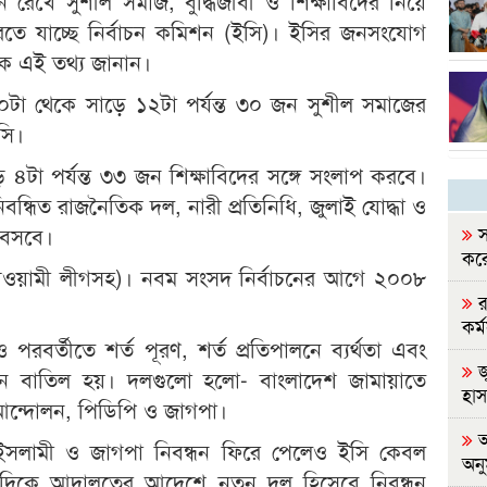
 রেখে সুশীল সমাজ, বুদ্ধিজীবী ও শিক্ষাবিদের নিয়ে
করতে যাচ্ছে নির্বাচন কমিশন (ইসি)। ইসির জনসংযোগ
ক এই তথ্য জানান।
টা থেকে সাড়ে ১২টা পর্যন্ত ৩০ জন সুশীল সমাজের
সি।
টা পর্যন্ত ৩৩ জন শিক্ষাবিদের সঙ্গে সংলাপ করবে।
বন্ধিত রাজনৈতিক দল, নারী প্রতিনিধি, জুলাই যোদ্ধা ও
স
ে বসবে।
করে
 (আওয়ামী লীগসহ)। নবম সংসদ নির্বাচনের আগে ২০০৮
র
কর্ম
পরবর্তীতে শর্ত পূরণ, শর্ত প্রতিপালনে ব্যর্থতা এবং
জ
ন্ধন বাতিল হয়। দলগুলো হলো- বাংলাদেশ জামায়াতে
হা
ক আন্দোলন, পিডিপি ও জাগপা।
আ
ইসলামী ও জাগপা নিবন্ধন ফিরে পেলেও ইসি কেবল
অন
 এদিকে আদালতের আদেশে নতুন দল হিসেবে নিবন্ধন