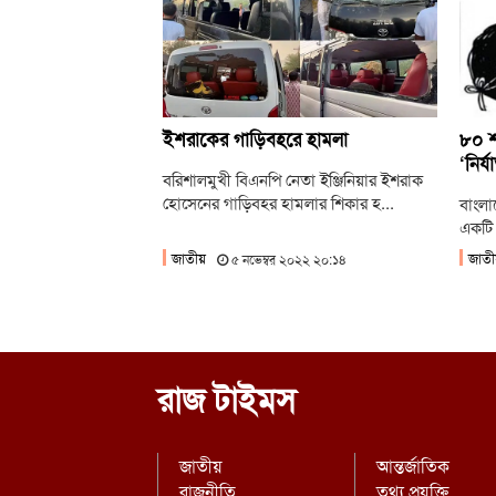
ইশরাকের গাড়িবহরে হামলা
৮০ শত
‘নির্
বরিশালমুখী বিএনপি নেতা ইঞ্জিনিয়ার ইশরাক
হোসেনের গাড়িবহর হামলার শিকার হ...
বাংলা
একটি 
জাতীয়
জাতী
৫ নভেম্বর ২০২২ ২০:১৪
রাজ টাইমস
জাতীয়
আন্তর্জাতিক
রাজনীতি
তথ্য প্রযুক্তি