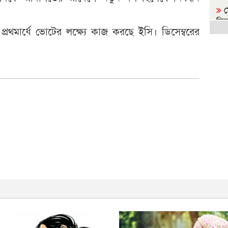
ম
দিল
রথমার্ধে ভোটের লক্ষ্যে কাজ করছে ইসি। ডিসেম্বরের
ব
প্রধা
স
ই
গোপ
রা
জা
জ
সর্ব
প্
ন